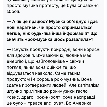
просто музика протесту, це була справжня
зброя.
— А як це працює? Музика об'єднує і дає
нові наративи, чи просто сприймається
легше, ніж будь-яка інша інформація? Що
значить «рок-музика щось розвалила»?
— Існують продукти природні, вони корисні
для здоров'я. Вживаючи їх, людина має
енергію і, що найголовніше – свіжий
погляд, яким вона оцінює те, що
відбувається навколо. Саме таким
продуктом і є хороша рок-музика. Вона
здатна протверезити людей. Але капіталізм
штучно приліпив до рок-музики гасло
«секс, драгс і рок-н-рол», хоча насправді
це було – «peace and love». Бо Америка