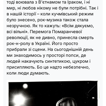
тоді воювала з В'єтнамом та Іраком, і ні
мир, ні любов нікому не були потрібні. Так і
в нашій історії – коли кучмівський режим
було знесено, рок-музика також стала
незручною. Як то кажуть: «Всім дякуємо,
всі вільні». Перемога Помаранчевої
революції, як не дивно, принесла смерть
рок-н-ролу в Україні. Його просто
прибрали зі сцени. На сьогоднішній день
ми знаходимось у просторі попси, де
людей накачують синтетикою, цукром і
присипляють. Бо це надто небезпечно,
коли люди думають.