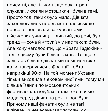
присутні, але тільки ті, що рок-н-рол
слухали, любили мотоцикли і були в темі.
Просто тоді таких було мало. Дівчата
захоплювались переважно італійською
попсою і полювали за курсантами
військових училищ — дивний, до речі, був
тренд — хоча й «групіз» у нас також були.
Але хочу наголосити, що «Брати Гадюкіни»
тоді в цьому були більш фахові. Те, що в
залі стає більше дівчат ми помітили вже
коли повернулися з Франції, тобто
наприкінці 90-х. На той момент Україна
тільки виходила з економічної ями, тому ми
більше їздили по московитських
фестивалях та клубах, а там вже прямо
мода серед дівчат на рок-н-рол була.
Причому наші фанатки були не такі
відірвані, з нечесаним волоссям, як,