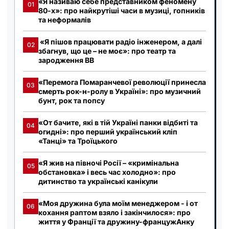
«Я називаю себе представником феномену
01
80-х»: про найкрутіші часи в музиці, гопників
та неформалів
«Я пішов працювати радіо інженером, а далі
02
збагнув, що це – не моє»: про театр та
зародження ВВ
«Перемога Помаранчевої революції принесла
03
смерть рок-н-ролу в Україні»: про музичний
бунт, рок та попсу
«От бачите, які в тій Україні панки відбиті та
04
огидні»: про перший український кліп
«Танці» та Троїцького
«Я жив на півночі Росії – «кримінальна
05
обстановка» і весь час холодно»: про
дитинство та українські канікули
«Моя дружина була моїм менеджером - і от
06
кохання раптом взяло і закінчилося»: про
життя у Франції та дружину-францужАнку