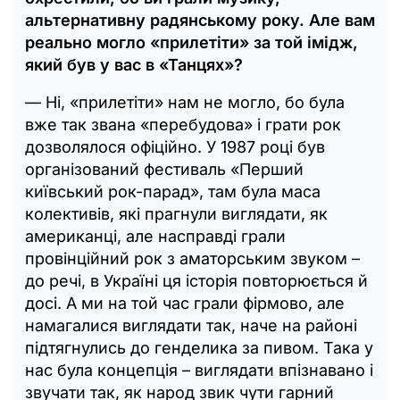
альтернативну радянському року. Але вам
реально могло «прилетіти» за той імідж,
який був у вас в «Танцях»?
— Ні, «прилетіти» нам не могло, бо була
вже так звана «перебудова» і грати рок
дозволялося офіційно. У 1987 році був
організований фестиваль «Перший
київський рок-парад», там була маса
колективів, які прагнули виглядати, як
американці, але насправді грали
провінційний рок з аматорським звуком –
до речі, в Україні ця історія повторюється й
досі. А ми на той час грали фірмово, але
намагалися виглядати так, наче на районі
підтягнулись до генделика за пивом. Така у
нас була концепція – виглядати впізнавано і
звучати так, як народ звик чути гарний