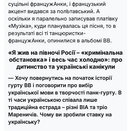
суцільні францужАнки, і французький
акцент видався за полЬтавський. А
оскільки я паралельно записував платівку
«Музіка», куди планувалась ця пісня, то в
результаті всі ті танцюристки-
францужАнки, опинилися в альбомі ВВ.
«Я жив на півночі Росії – «кримінальна
обстановка» і весь час холодно»: про
дитинство та українські канікули
— Хочу повернутись на початок історії
гурту ВВ і поговорити про вибір
української мови в творчості панк-гурту. В
ті часи українською співала лише
традиційна естрада – різні ВІА та тріо
Мареничів. Чому ви зробили ставку на
українську?