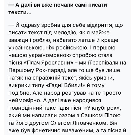
— А далі ви вже почали самі писати
тексти…
— Й одразу зробив для себе відкриття, що
писати текст під мелодію, як я майже
завжди і роблю, набагато легше й краще
українською, ніж російською. І першою
нашою україномовною спробою стала
пісня «Плач Ярославни» – ми її заспівали на
Першому Рок-параді, але то ще був лише
натяк на справжній текст, якісь уривки,
викрики типу «Гади! Вбили!» й тому
подібне. Але народ реагував на те просто
неймовірно. А далі вже народився
повноцінний текст для пісні «У клубі рок»,
який ми написали разом з Сашком Піпою
та його другом Олегом Літовченком. Він
вже був фонетично виваженим, а та пісня й