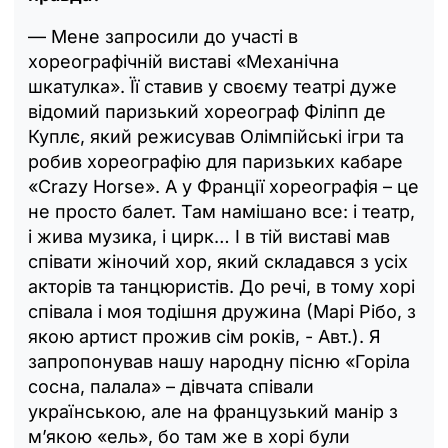
— Мене запросили до участі в
хореографічній виставі «Механічна
шкатулка». Її ставив у своєму театрі дуже
відомий паризький хореограф Філіпп де
Куплє, який режисував Олімпійські ігри та
робив хореографію для паризьких кабаре
«Crazy Horse». А у Франції хореографія – це
не просто балет. Там намішано все: і театр,
і жива музика, і цирк… І в тій виставі мав
співати жіночий хор, який складався з усіх
акторів та танцюристів. До речі, в тому хорі
співала і моя тодішня дружина (Марі Рібо, з
якою артист прожив сім років, - Авт.). Я
запропонував нашу народну пісню «Горіла
сосна, палала» – дівчата співали
українською, але на французький манір з
м’якою «ель», бо там же в хорі були