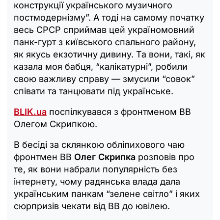
конструкції українського музичного
постмодернізму”. А тоді на самому початку
весь СРСР сприймав цей україномовний
панк-гурт з київського спального району,
як якусь екзотичну дивину. Та вони, такі, як
казала моя бабця, “калікатурні”, робили
свою важливу справу — змусили “совок”
співати та танцювати під українське.
BLIK.ua
поспілкувався з фронтменом ВВ
Олегом Скрипкою.
В бесіді за склянкою обліпихового чаю
фронтмен ВВ
Олег Скрипка
розповів про
те, як вони набрали популярність без
інтернету, чому радянська влада дала
українським панкам “зелене світло” і яких
сюрпризів чекати від ВВ до ювілею.