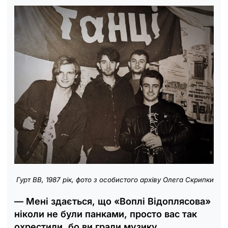
Гурт ВВ, 1987 рік, фото з особистого архіву Олега Скрипки
— Мені здається, що «Воплі Відоплясова»
ніколи не були панками, просто вас так
охрестили, бо ви грали музику,