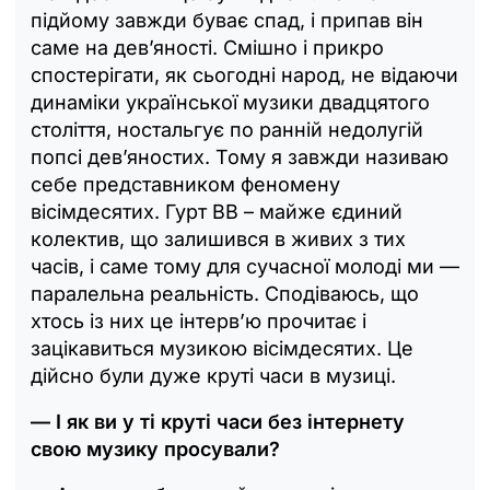
підйому завжди буває спад, і припав він
саме на дев’яності. Смішно і прикро
спостерігати, як сьогодні народ, не відаючи
динаміки української музики двадцятого
століття, ностальгує по ранній недолугій
попсі дев’яностих. Тому я завжди називаю
себе представником феномену
вісімдесятих. Гурт ВВ – майже єдиний
колектив, що залишився в живих з тих
часів, і саме тому для сучасної молоді ми —
паралельна реальність. Сподіваюсь, що
хтось із них це інтервʼю прочитає і
зацікавиться музикою вісімдесятих. Це
дійсно були дуже круті часи в музиці.
— І як ви у ті круті часи без інтернету
свою музику просували?