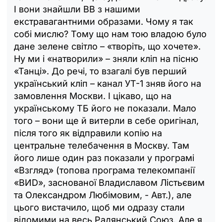
І вони знайшли ВВ з нашими
екстравагантними образами. Чому я так
собі мислю? Тому що нам тою владою було
дане зелене світло – «творіть, що хочете».
Ну ми і «натворили» – зняли кліп на пісню
«Танці». До речі, то взагалі був перший
український кліп – канал УТ-1 зняв його на
замовлення Москви. І цікаво, що на
українському ТБ його не показали. Мало
того – вони ще й витерли в себе оригінал,
після того як відправили копію на
центральне телебачення в Москву. Там
його лише один раз показали у програмі
«Взгляд» (топова програма телекомпанії
«ВИD», заснованої Владиславом Лістьєвим
та Олександром Любімовим, - Авт.), але
цього вистачило, щоб ми одразу стали
відомими на весь Радянський Союз. Але я