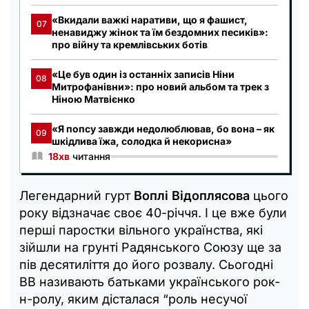
«Вкидали важкі наративи, що я фашист,
07
ненавиджу жінок та їм бездомних песиків»:
про війну та кремлівських ботів
«Це був один із останніх записів Ніни
08
Митрофанівни»: про новий альбом та трек з
Ніною Матвієнко
«Я попсу завжди недолюблював, бо вона – як
09
шкідлива їжа, солодка й некорисна»
18хв
читання
Легендарний гурт
Воплі Відоплясова
цього
року відзначає своє 40-річчя. І це вже були
перші паростки вільного українства, які
зійшли на грунті Радянського Союзу ще за
пів десятиліття до його розвалу. Сьогодні
ВВ називають батьками українського рок-
н-ролу, яким дісталася “роль несучої