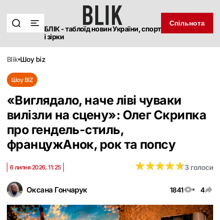
Спільнота
БЛІК - таблоїд новин України, спорт
і зірки
blik
шоу biz
Шоу BIZ
«Виглядало, наче ліві чуваки
вилізли на сцену»: Олег Скрипка
про гендель-стиль,
францужАнок, рок та попсу
★
★
★
★
★
★
★
★
★
★
3 голоси
6 липня 2026, 11:25
Оксана Гончарук
1841
4