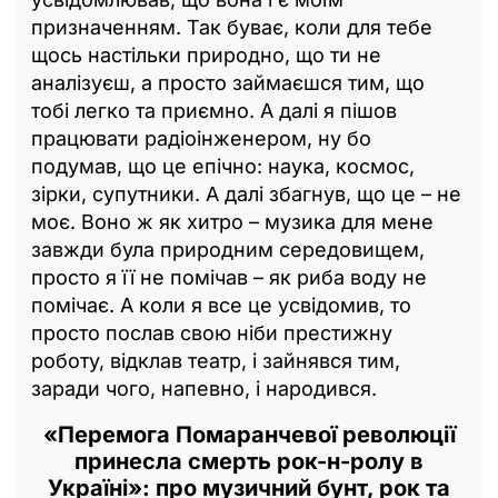
призначенням. Так буває, коли для тебе
щось настільки природно, що ти не
аналізуєш, а просто займаєшся тим, що
тобі легко та приємно. А далі я пішов
працювати радіоінженером, ну бо
подумав, що це епічно: наука, космос,
зірки, супутники. А далі збагнув, що це – не
моє. Воно ж як хитро – музика для мене
завжди була природним середовищем,
просто я її не помічав – як риба воду не
помічає. А коли я все це усвідомив, то
просто послав свою ніби престижну
роботу, відклав театр, і зайнявся тим,
заради чого, напевно, і народився.
«Перемога Помаранчевої революції
принесла смерть рок-н-ролу в
Україні»: про музичний бунт, рок та