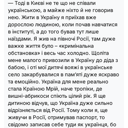
— Тоді в Києві не те що не співали
українською, а майже ніхто й не говорив
нею. Жити в Україну я приїхав вже
дорослою людиною, коли почав навчатися
в інституті, а до того бував тут лише
наїздами. Я жив на півночі Росії, там дуже
важке життя було – «кримінальна
обстановка» і весь час холодно. Щоліта
мене малого привозили в Україну до діда з
бабою, і оті мої дитячі вояжі в українське
село закарбувалися в памʼяті дуже яскраво
та емоційно. Україна для мене реально
стала Країною Мрій, наче тропіки, де
вишні-абрикоси спіють цілий рік. Я ще
дитиною відчув, що Україна дуже сильно
відрізняється від Росії. Тому коли я, ще
живучи в Росії, отримував паспорт, то
свідомо записав себе туди як українця, бо