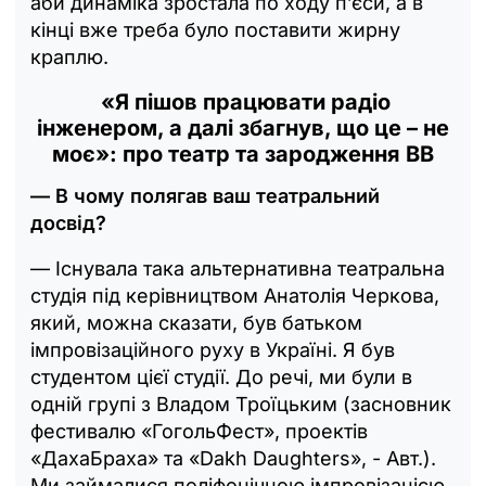
аби динаміка зростала по ходу п’єси, а в
кінці вже треба було поставити жирну
краплю.
«Я пішов працювати радіо
інженером, а далі збагнув, що це – не
моє»: про театр та зародження ВВ
— В чому полягав ваш театральний
досвід?
— Існувала така альтернативна театральна
студія під керівництвом Анатолія Черкова,
який, можна сказати, був батьком
імпровізаційного руху в Україні. Я був
студентом цієї студії. До речі, ми були в
одній групі з Владом Троїцьким (засновник
фестивалю «ГогольФест», проектів
«ДахаБраха» та «Dakh Daughters», - Авт.).
Ми займалися поліфонічною імпровізацією,