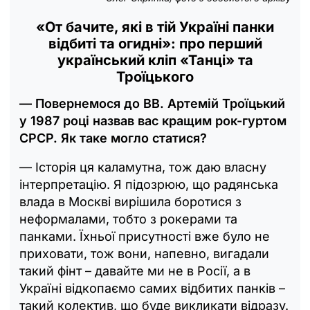
«От бачите, які в тій Україні панки
відбиті та огидні»: про перший
український кліп «Танці» та
Троїцького
— Повернемося до ВВ. Артемій Троїцький
у 1987 році назвав вас кращим рок-гуртом
СРСР. Як таке могло статися?
— Історія ця каламутна, тож даю власну
інтерпретацію. Я підозрюю, що радянська
влада в Москві вирішила боротися з
неформалами, тобто з рокерами та
панками. Їхньої присутності вже було не
приховати, тож вони, напевно, вигадали
такий фінт – давайте ми не в Росії, а в
Україні відкопаємо самих відбитих панків –
такий колектив, що буде викликати відразу.