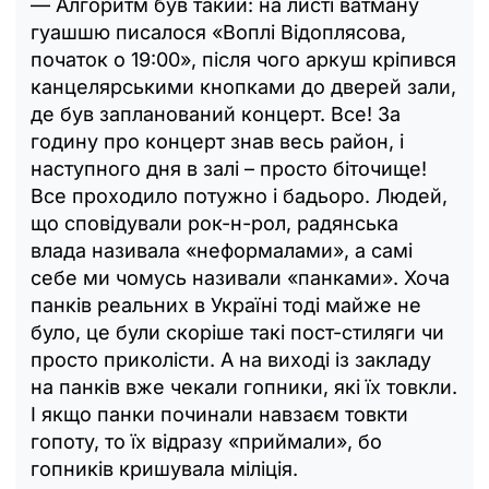
— Алгоритм був такий: на листі ватману
гуашшю писалося «Воплі Відоплясова,
початок о 19:00», після чого аркуш кріпився
канцелярськими кнопками до дверей зали,
де був запланований концерт. Все! За
годину про концерт знав весь район, і
наступного дня в залі – просто біточище!
Все проходило потужно і бадьоро. Людей,
що сповідували рок-н-рол, радянська
влада називала «неформалами», а самі
себе ми чомусь називали «панками». Хоча
панків реальних в Україні тоді майже не
було, це були скоріше такі пост-стиляги чи
просто приколісти. А на виході із закладу
на панків вже чекали гопники, які їх товкли.
І якщо панки починали навзаєм товкти
гопоту, то їх відразу «приймали», бо
гопників кришувала міліція.