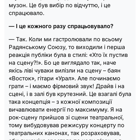
музон. Це був вибір по відчуттю, і це
спрацювало.
— І це кожного разу спрацьовувало?
— Так. Коли ми гастролювали по всьому
Радянському Союзу, то виходили і перша
реакція публіки була в стилі: «Хто їх пустив
на сцену?!». Бо це виглядало так, наче
якісь ліві чуваки вилізли на сцену – баян
«Восток», гітари «Урал». Але починаємо
грати – і маємо фірмовий звук! Драйв і на
сцені, і в залі був крутезний. Це взагалі була
така концепція – з кожної композиції
вичавлювати енергії по максимуму. Я на
рок-сцену прийшов зі сцени театральної,
тому вибудовував режисуру концерту по
театральних канонах, так розраховував,