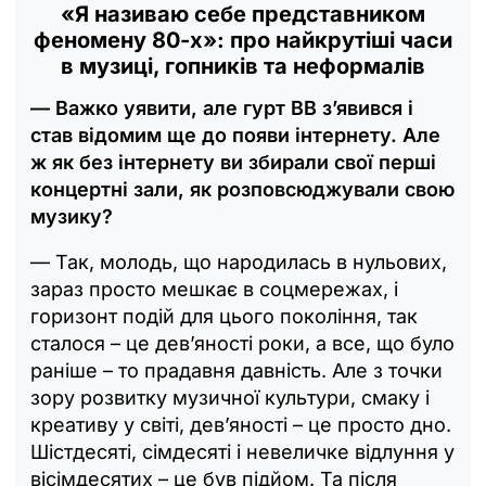
«Я називаю себе представником
феномену 80-х»: про найкрутіші часи
в музиці, гопників та неформалів
— Важко уявити, але гурт ВВ зʼявився і
став відомим ще до появи інтернету. Але
ж як без інтернету ви збирали свої перші
концертні зали, як розповсюджували свою
музику?
— Так, молодь, що народилась в нульових,
зараз просто мешкає в соцмережах, і
горизонт подій для цього покоління, так
сталося – це дев’яності роки, а все, що було
раніше – то прадавня давність. Але з точки
зору розвитку музичної культури, смаку і
креативу у світі, дев’яності – це просто дно.
Шістдесяті, сімдесяті і невеличке відлуння у
вісімдесятих – це був підйом. Та після