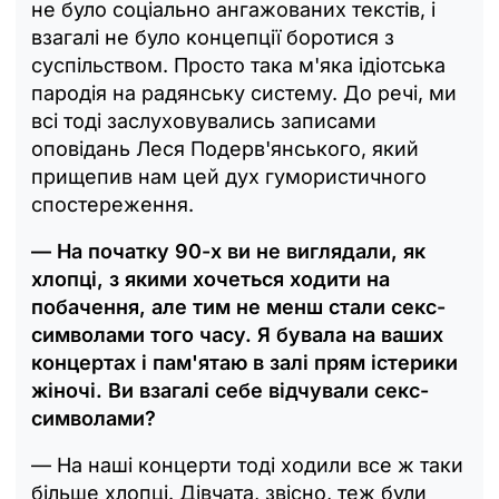
не було соціально ангажованих текстів, і
взагалі не було концепції боротися з
суспільством. Просто така м'яка ідіотська
пародія на радянську систему. До речі, ми
всі тоді заслуховувались записами
оповідань Леся Подерв'янського, який
прищепив нам цей дух гумористичного
спостереження.
— На початку 90-х ви не виглядали, як
хлопці, з якими хочеться ходити на
побачення, але тим не менш стали секс-
символами того часу. Я бувала на ваших
концертах і пам'ятаю в залі прям істерики
жіночі. Ви взагалі себе відчували секс-
символами?
— На наші концерти тоді ходили все ж таки
більше хлопці. Дівчата, звісно, теж були