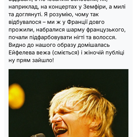
наприклад, на концертах у Земфіри, а милі
та доглянуті. Я розумію, чому так
відбувалося – ми ж у Франції довго
прожили, набралися шарму французького,
почали підфарбовувати нігті та волосся.
Видно до нашого образу домішалась
Ейфелева вежа (сміється) і жіночій публіці
ну прям зайшло!