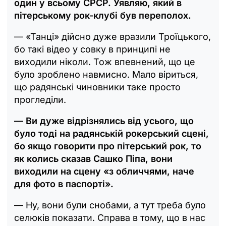
один у всьому СРСР. Уявляю, який в
пітерському рок-клубі був переполох.
— «Танці» дійсно дуже вразили Троїцького,
бо такі відео у совку в принципі не
виходили ніколи. Тож впевнений, що це
було зроблено навмисно. Мало віриться,
що радянські чиновники таке просто
прогледіли.
— Ви дуже відрізнялись від усього, що
було тоді на радянській рокерський сцені,
бо якщо говорити про пітерський рок, то
як колись сказав Сашко Піпа, вони
виходили на сцену «з обличчями, наче
для фото в паспорті».
— Ну, вони були снобами, а тут треба було
селюків показати. Справа в тому, що в нас