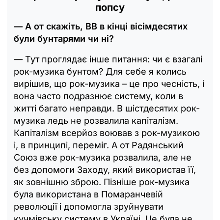
попсу
— А от скажіть, ВВ в кінці вісімдесятих
були бунтарями чи ні?
— Тут проглядає інше питання: чи є взагалі
рок-музика бунтом? Для себе я колись
вирішив, що рок-музика – це про чесність, і
вона часто подразнює систему, коли в
житті багато неправди. В шістдесятих рок-
музика ледь не розвалила капіталізм.
Капіталізм всерйоз воював з рок-музикою
і, в принципі, переміг. А от Радянський
Союз вже рок-музика розвалила, але не
без допомоги Заходу, який використав її,
як зовнішню зброю. Пізніше рок-музика
була використана в Помаранчевій
революції і допомогла зруйнувати
кучмівську систему в Україні. Це була не