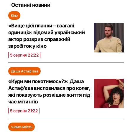
Останні новини
Кіно
«Вище цієї планки – взагалі
одиниці»: відомий український
актор розкрив справжній
заробіток у кіно
5 серпня 22:22
Даша Астаф'єва
«Куди ми покотимось?»: Даша
Астаф’єва висловилася про колег,
які показують розкішне життя під
час мітингів
5 серпня 21:22
знаменитість