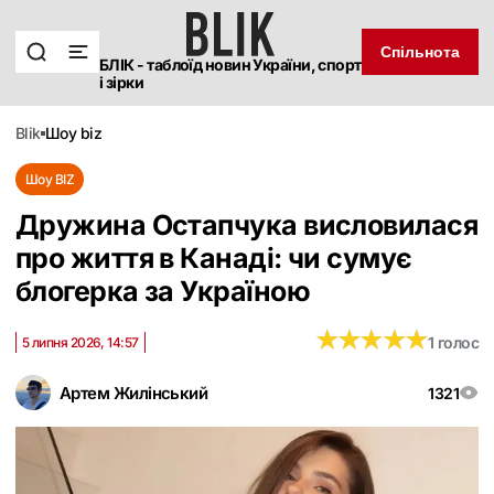
Спільнота
БЛІК - таблоїд новин України, спорт
і зірки
blik
шоу biz
Шоу BIZ
Дружина Остапчука висловилася
про життя в Канаді: чи сумує
блогерка за Україною
★
★
★
★
★
★
★
★
★
★
1 голос
5 липня 2026, 14:57
Артем Жилінський
1321