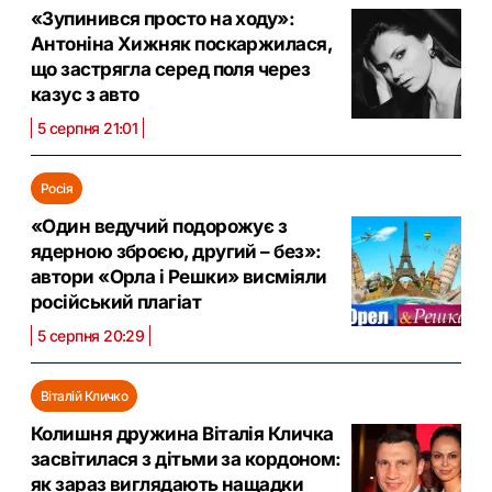
«Зупинився просто на ходу»:
Антоніна Хижняк поскаржилася,
що застрягла серед поля через
казус з авто
5 серпня 21:01
Росія
«Один ведучий подорожує з
ядерною зброєю, другий – без»:
автори «Орла і Решки» висміяли
російський плагіат
5 серпня 20:29
Віталій Кличко
Колишня дружина Віталія Кличка
засвітилася з дітьми за кордоном:
як зараз виглядають нащадки