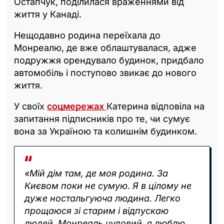
Остапчук, поділилася враженнями від
життя у Канаді.
Нещодавно родина переїхала до
Монреалю, де вже облаштувалася, адже
подружжя орендувало будинок, придбало
автомобіль і поступово звикає до нового
життя.
У своїх
соцмережах
Катерина відповіла на
запитання підписників про те, чи сумує
вона за Україною та колишнім будинком.
«Мій дім там, де моя родина. За
Києвом поки не сумую. Я в цілому не
дуже ностальгуюча людина. Легко
прощаюся зі старим і відпускаю
людей. Монреаль чудовий, я люблю