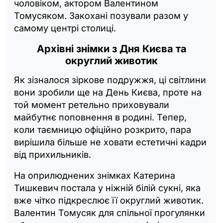
чоловіком, актором Валентином
Томусяком. Закохані позували разом у
самому центрі столиці.
Архівні знімки з Дня Києва та
округлий животик
Як зізналося зіркове подружжя, ці світлини
вони зробили ще на День Києва, проте на
той момент ретельно приховували
майбутнє поповнення в родині. Тепер,
коли таємницю офіційно розкрито, пара
вирішила більше не ховати естетичні кадри
від прихильників.
На оприлюднених знімках Катерина
Тишкевич постала у ніжній білій сукні, яка
вже чітко підкреслює її округлий животик.
Валентин Томусяк для спільної прогулянки