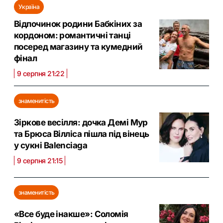
Україна
Відпочинок родини Бабкіних за
кордоном: романтичні танці
посеред магазину та кумедний
фінал
9 серпня 21:22
знаменитість
Зіркове весілля: дочка Демі Мур
та Брюса Вілліса пішла під вінець
у сукні Balenciaga
9 серпня 21:15
знаменитість
«Все буде інакше»: Соломія