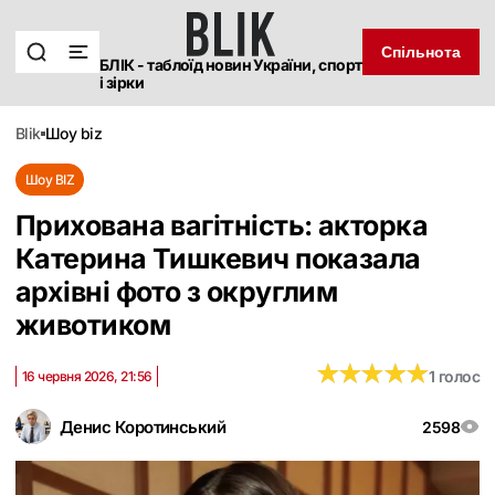
Спільнота
БЛІК - таблоїд новин України, спорт
і зірки
blik
шоу biz
Шоу BIZ
Прихована вагітність: акторка
Катерина Тишкевич показала
архівні фото з округлим
животиком
★
★
★
★
★
★
★
★
★
★
1 голос
16 червня 2026, 21:56
Денис Коротинський
2598