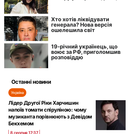
Останні новини
Україна
Лідер Другої Ріки Харчишин
напоїв томати спіруліною: чому
музиканта порівнюють з Девідом
Бекхемом
8 серпня 17:37