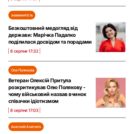
знаменитість
Безкоштовний медогляд від
держави: Марічка Падалко
поділилася досвідом та порадами
8 серпня 17:32
Оля Полякова
Ветеран Олексій Притула
розкритикував Олю Полякову -
чому військовий назвав вчинок
співачки ідіотизмом
8 серпня 17:03
Анатолій Анатоліч