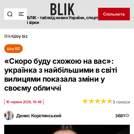
Спільнота
БЛІК - таблоїд новин України, спорт
і зірки
blik
шоу biz
Шоу BIZ
«Скоро буду схожою на вас»:
українка з найбільшими в світі
вилицями показала зміни у
своєму обличчі
★
★
★
★
★
★
★
★
★
★
3 голоси
16 червня 2026, 16:48
Денис Коротинський
3681