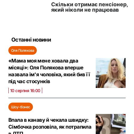
Останні новини
Оля Полякова
«Мама моя мене ховала два
місяці»: Оля Полякова вперше
назвала ім'я чоловіка, який бив її
під час стосунків
10 серпня 16:00
Шоу-бізнес
Впала в канаву й чекала швидку:
Сімбочка розповіла, як потрапила
в ДТП