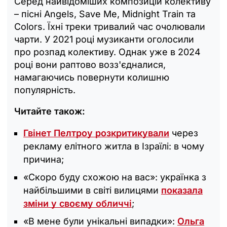
Серед найвідоміших композицій колективу
– пісні Angels, Save Me, Midnight Train та
Colors. Їхні треки тривалий час очолювали
чарти. У 2021 році музиканти оголосили
про розпад колективу. Однак уже в 2024
році вони раптово возз'єдналися,
намагаючись повернути колишню
популярність.
Читайте також:
Гвінет Пелтроу розкритикували
через
рекламу елітного житла в Ізраїлі: в чому
причина;
«Скоро буду схожою на вас»: українка з
найбільшими в світі вилицями
показала
зміни у своєму обличчі
;
«В мене були унікальні випадки»:
Ольга