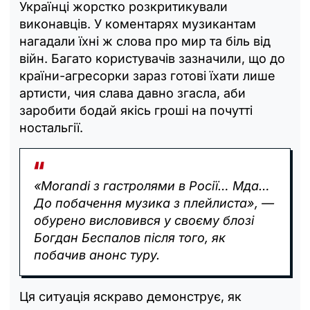
Українці жорстко розкритикували
виконавців. У коментарях музикантам
нагадали їхні ж слова про мир та біль від
війн. Багато користувачів зазначили, що до
країни-агресорки зараз готові їхати лише
артисти, чия слава давно згасла, аби
заробити бодай якісь гроші на почутті
ностальгії.
«Morandi з гастролями в Росії… Мда…
До побачення музика з плейлиста», —
обурено висловився у своєму блозі
Богдан Беспалов після того, як
побачив анонс туру.
Ця ситуація яскраво демонструє, як