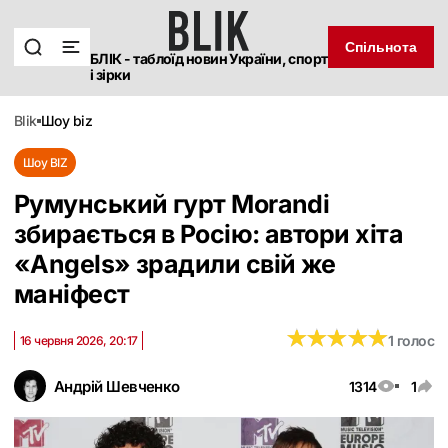
Спільнота
БЛІК - таблоїд новин України, спорт
і зірки
blik
шоу biz
Шоу BIZ
Румунський гурт Morandi
збирається в Росію: автори хіта
«Angels» зрадили свій же
маніфест
★
★
★
★
★
★
★
★
★
★
1 голос
16 червня 2026, 20:17
Андрій Шевченко
1314
1