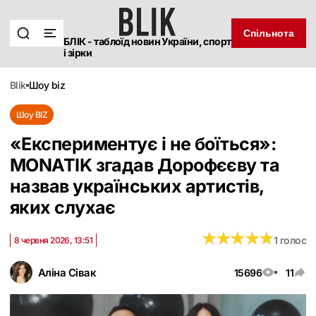
Спільнота
БЛІК - таблоїд новин України, спорт
і зірки
blik
шоу biz
Шоу BIZ
«Експериментує і не боїться»:
MONATIK згадав Дорофєєву та
назвав українських артистів,
яких слухає
★
★
★
★
★
★
★
★
★
★
1 голос
8 червня 2026, 13:51
Аліна Сівак
15696
11