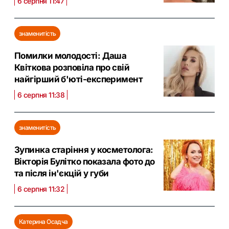
6 серпня 11:47
знаменитість
Помилки молодості: Даша
Квіткова розповіла про свій
найгірший б'юті-експеримент
6 серпня 11:38
знаменитість
Зупинка старіння у косметолога:
Вікторія Булітко показала фото до
та після ін'єкцій у губи
6 серпня 11:32
Катерина Осадча