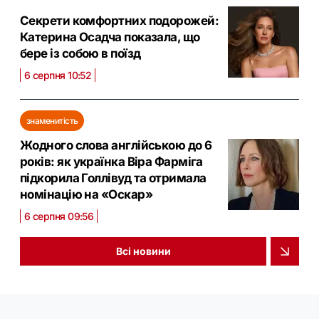
Секрети комфортних подорожей:
Катерина Осадча показала, що
бере із собою в поїзд
6 серпня 10:52
знаменитість
Жодного слова англійською до 6
років: як українка Віра Фарміга
підкорила Голлівуд та отримала
номінацію на «Оскар»
6 серпня 09:56
Всі новини