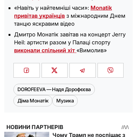
«Навіть у найтемніші часи»:
Monatik
привітав українців
з міжнародним Днем
танцю яскравим відео
Дмитро Монатік завітав на концерт Jerry
Heil: артисти разом у Палаці спорту
виконали спільний хіт
«Вимолив»
DOROFEEVA — Надя Дорофєєва
Діма Монатік
Музика