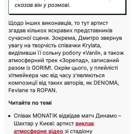
сказав він у розмові.
Щодо інших виконавців, то тут артист
згадав кількох яскравих представників
сучасної сцени. Зокрема, Дмитро звернув
увагу на творчість співачки Krylata,
виділивши її сольну роботу «Vanil», а також
атмосферний трек «Зорепад», записаний
разом із GORIM!. Окрім цього, у плейлісті
хітмейкера час від часу з'являються
композиції від таких авторів, як DENOMA,
Feviane та ROPAN.
Читайте по темі
Співак MONATIK відвідав матч Динамо –
Шахтар у Києві: артист
виклав
атмосферне відео
зі стадіону