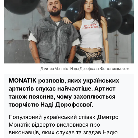
Дмитро Монатік і Надя Дорофєєва. Фото з соцмереж
MONATIK розповів, яких українських
артистів слухає найчастіше. Артист
також пояснив, чому захоплюється
творчістю Наді Дорофєєвої.
Популярний український співак Дмитро
Монатік відверто висловився про
виконавців, яких слухає та згадав Надю