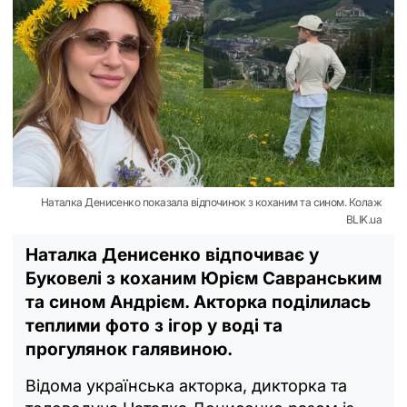
Наталка Денисенко показала відпочинок з коханим та сином. Колаж
BLIK.ua
Наталка Денисенко відпочиває у
Буковелі з коханим Юрієм Савранським
та сином Андрієм. Акторка поділилась
теплими фото з ігор у воді та
прогулянок галявиною.
Відома українська акторка, дикторка та