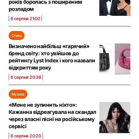
років боролась з поширеним
розладом
6 серпня 21:00
Стиль
Визначено найбільш «гарячий»
бренд світу: хто увійшов до
рейтингу Lyst Index і кого назвали
відкриттям року
6 серпня 20:38
Музика
«Мене не зупинить ніхто»:
Кажанна відреагувала на скандал
через власні пісні на російському
сервісі
6 серпня 20:20