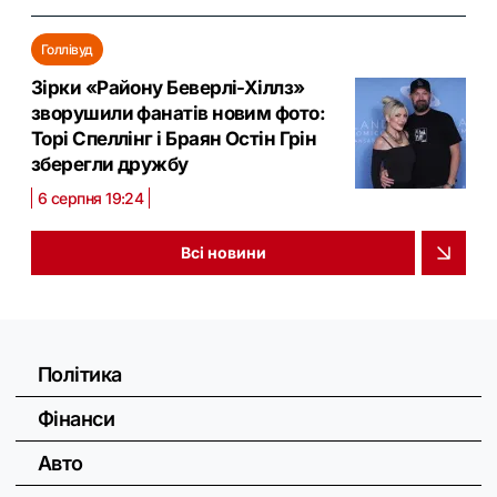
Голлівуд
Зірки «Району Беверлі-Хіллз»
зворушили фанатів новим фото:
Торі Спеллінг і Браян Остін Грін
зберегли дружбу
6 серпня 19:24
Всі новини
Політика
Фінанси
Авто