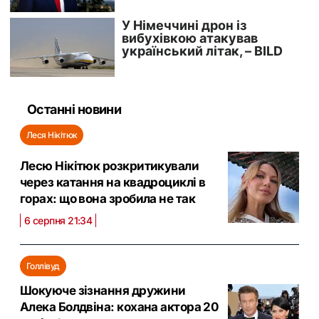
Останні новини
Леся Нікітюк
Лесю Нікітюк розкритикували
через катання на квадроциклі в
горах: що вона зробила не так
6 серпня 21:34
Голлівуд
Шокуюче зізнання дружини
Алека Болдвіна: кохана актора 20