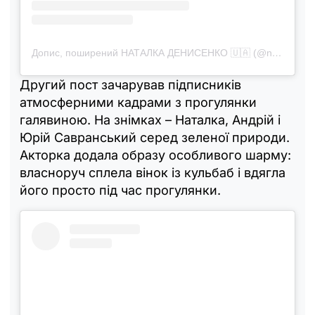
Допис, поширений НАТАЛКА ДЕНИСЕНКО 🇺🇦 (@natalka_denisenko)
Другий пост зачарував підписників
атмосферними кадрами з прогулянки
галявиною. На знімках – Наталка, Андрій і
Юрій Савранський серед зеленої природи.
Акторка додала образу особливого шарму:
власноруч сплела вінок із кульбаб і вдягла
його просто під час прогулянки.