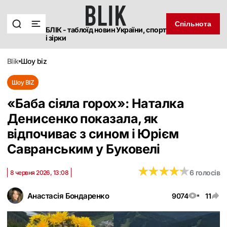
Спільнота
БЛІК - таблоїд новин України, спорт
і зірки
blik
шоу biz
Шоу BIZ
«Баба сіяла горох‎»: Наталка
Денисенко показала, як
відпочиває з сином і Юрієм
Савранським у Буковелі
★
★
★
★
★
★
★
★
★
★
6 голосів
8 червня 2026, 13:08
Анастасія Бондаренко
9074
11