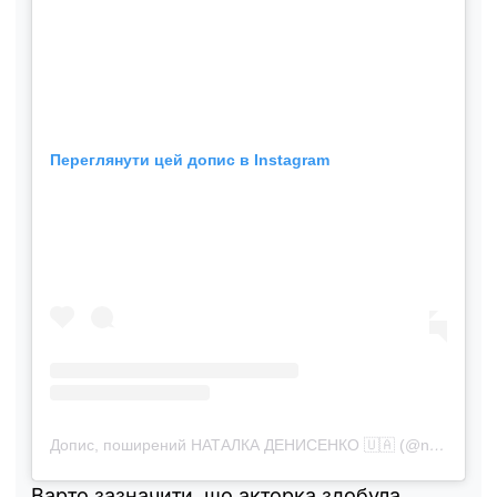
Переглянути цей допис в Instagram
Допис, поширений НАТАЛКА ДЕНИСЕНКО 🇺🇦 (@natalka_denisenko)
Варто зазначити, що акторка здобула