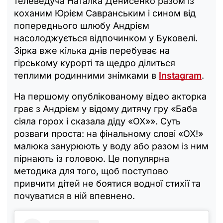
телеведуча Наталка Денисенко разом із
коханим Юрієм Савранським і сином від
попереднього шлюбу Андрієм
насолоджується відпочинком у Буковелі.
Зірка вже кілька днів перебуває на
гірському курорті та щедро ділиться
теплими родинними знімками в
Instagram
.
На першому опублікованому відео акторка
грає з Андрієм у відому дитячу гру «Баба
сіяла горох і сказала діду «ОХ»». Суть
розваги проста: на фінальному слові «ОХ!»
малюка занурюють у воду або разом із ним
пірнають із головою. Це популярна
методика для того, щоб поступово
привчити дітей не боятися водної стихії та
почуватися в ній впевнено.