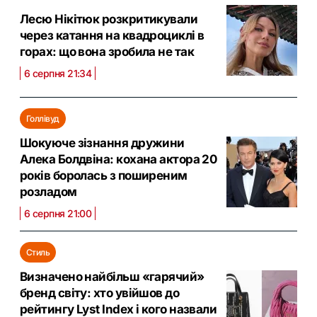
Лесю Нікітюк розкритикували
через катання на квадроциклі в
горах: що вона зробила не так
6 серпня 21:34
Голлівуд
Шокуюче зізнання дружини
Алека Болдвіна: кохана актора 20
років боролась з поширеним
розладом
6 серпня 21:00
Стиль
Визначено найбільш «гарячий»
бренд світу: хто увійшов до
рейтингу Lyst Index і кого назвали