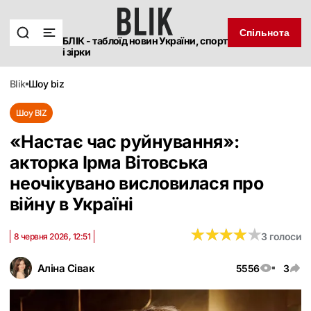
Спільнота
БЛІК - таблоїд новин України, спорт
і зірки
blik
шоу biz
Шоу BIZ
«Настає час руйнування»:
акторка Ірма Вітовська
неочікувано висловилася про
війну в Україні
★
★
★
★
★
★
★
★
★
★
3 голоси
8 червня 2026, 12:51
Аліна Сівак
5556
3