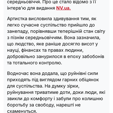
середньовіччя. Про це стало відомо з її
інтерв'ю для видання
NV.ua.
Артистка висловила здивування тим, як
легко сучасне суспільство прийшло до
занепаду, порівнявши теперішній стан світу
з пізнім середньовіччям. Вона зазначила,
що людство, яке раніше досягло висот у
науці, фінансах та правах людини,
добровільно занурилося в епоху забобонів
та тотального контролю.
Водночас вона додала, що руйнівні сили
приходять під виглядом гарних обіцянок
для суспільства. На думку зірки,
руйнування триватиме доти, доки люди, які
звикли до комфорту і забули про колишню
боротьбу за свободу, нарешті не
схаменуться.