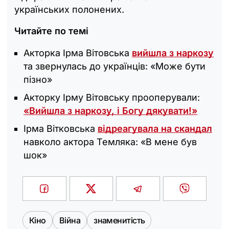
українських полонених.
Читайте по темі
Акторка Ірма Вітовська
вийшла з наркозу
та звернулась до українців: «Може бути
пізно‎»
Акторку Ірму Вітовську прооперували:
«‎Вийшла з наркозу, і Богу дякувати!»
Ірма Вітковська
відреагувала на скандал
навколо актора Темляка: «В мене був
шок‎»
Кіно
Війна
знаменитість