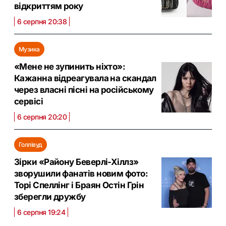
відкриттям року
6 серпня 20:38
Музика
«Мене не зупинить ніхто»:
Кажанна відреагувала на скандал
через власні пісні на російському
сервісі
6 серпня 20:20
Голлівуд
Зірки «Району Беверлі-Хіллз»
зворушили фанатів новим фото:
Торі Спеллінг і Браян Остін Грін
зберегли дружбу
6 серпня 19:24