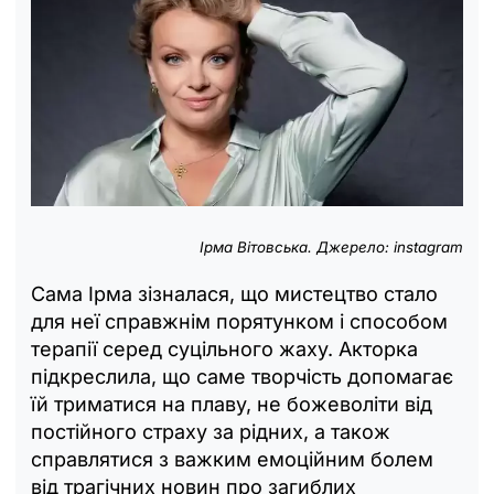
Ірма Вітовська. Джерело: instagram
Сама Ірма зізналася, що мистецтво стало
для неї справжнім порятунком і способом
терапії серед суцільного жаху. Акторка
підкреслила, що саме творчість допомагає
їй триматися на плаву, не божеволіти від
постійного страху за рідних, а також
справлятися з важким емоційним болем
від трагічних новин про загиблих