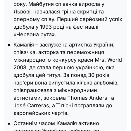
року. Майбутня співачка виросла у
Львові, навчалася грі на скрипці та
оперному співу. Перший серйозний успіх
здобула у 1993 році на фестивалі
«Червона рута».
Камалія – заслужена артистка України,
співачка, акторка та переможниця
міжнародного конкурсу краси Mrs. World
2008, де стала першою українкою, яка
здобула цей титул. За понад 30 років
кар'єри вона випустила кілька альбомів,
співпрацювала з міжнародними
артистами, зокрема Thomas Anders та
José Carreras, а її пісні потрапляли до
європейських чартів.
Останнім часом Камалія активно
гастролює Україною, займається