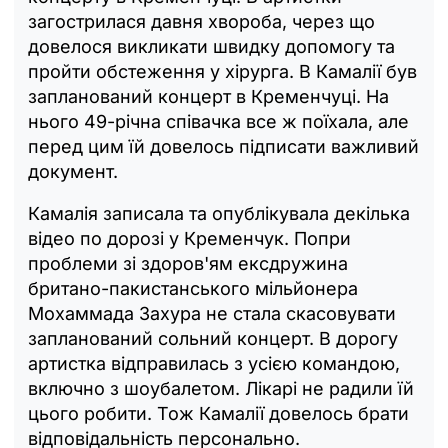
загострилася давня хвороба, через що
довелося викликати швидку допомогу та
пройти обстеження у хірурга. В Камалії був
запланований концерт в Кременчуці. На
нього 49-річна співачка все ж поїхала, але
перед цим їй довелось підписати важливий
документ.
Камалія записала та опублікувала декілька
відео по дорозі у Кременчук. Попри
проблеми зі здоров'ям ексдружина
британо-пакистанського мільйонера
Мохаммада Захура не стала скасовувати
запланований сольний концерт. В дорогу
артистка відправилась з усією командою,
включно з шоубалетом. Лікарі не радили їй
цього робити. Тож Камалії довелось брати
відповідальність персонально.