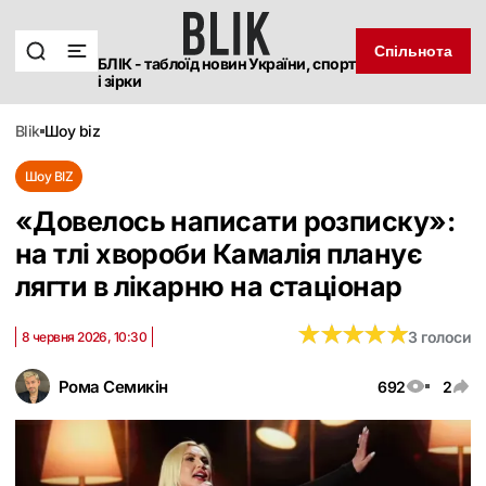
Спільнота
БЛІК - таблоїд новин України, спорт
і зірки
blik
шоу biz
Шоу BIZ
«Довелось написати розписку»:
на тлі хвороби Камалія планує
лягти в лікарню на стаціонар
★
★
★
★
★
★
★
★
★
★
3 голоси
8 червня 2026, 10:30
Рома Семикін
692
2