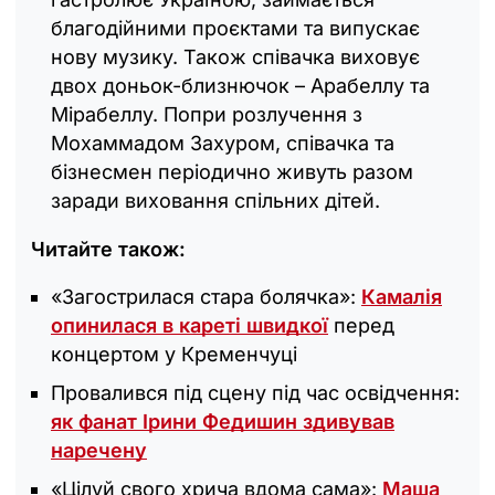
благодійними проєктами та випускає
нову музику. Також співачка виховує
двох доньок-близнючок – Арабеллу та
Мірабеллу. Попри розлучення з
Мохаммадом Захуром, співачка та
бізнесмен періодично живуть разом
заради виховання спільних дітей.
Читайте також:
«Загострилася стара болячка»:
Камалія
опинилася в кареті швидкої
перед
концертом у Кременчуці
Провалився під сцену під час освідчення:
як фанат Ірини Федишин здивував
наречену
«Цілуй свого хрича вдома сама»:
Маша