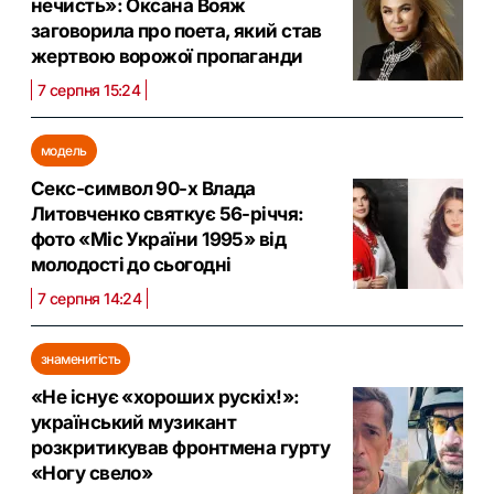
нечисть»: Оксана Вояж
заговорила про поета, який став
жертвою ворожої пропаганди
7 серпня 15:24
модель
Секс-символ 90-х Влада
Литовченко святкує 56-річчя:
фото «Міс України 1995» від
молодості до сьогодні
7 серпня 14:24
знаменитість
«Не існує «хороших рускіх!»:
український музикант
розкритикував фронтмена гурту
«Ногу свело»