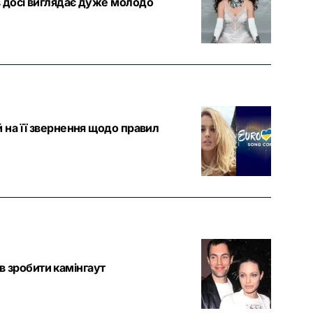
в досі виглядає дуже молодо
й на її звернення щодо правил
в зробити камінгаут