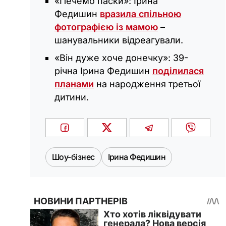
«Печемо паски»: Ірина
Федишин
вразила спільною
фотографією із мамою
–
шанувальники відреагували.
«Він дуже хоче донечку»: 39-
річна Ірина Федишин
поділилася
планами
на народження третьої
дитини.
Шоу-бізнес
Ірина Федишин