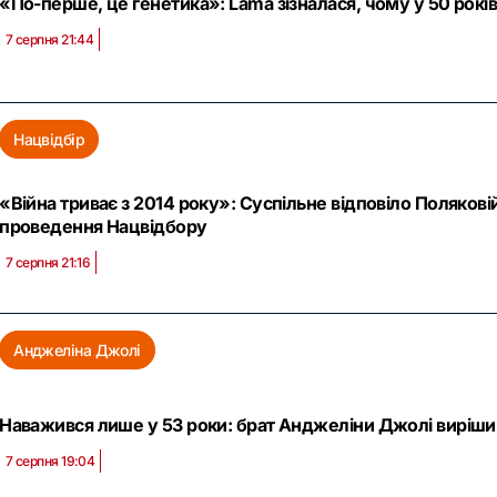
«По-перше, це генетика»: Lama зізналася, чому у 50 рокі
7 серпня 21:44
Нацвідбір
«Війна триває з 2014 року»: Суспільне відповіло Полякові
проведення Нацвідбору
7 серпня 21:16
Анджеліна Джолі
Наважився лише у 53 роки: брат Анджеліни Джолі виріши
7 серпня 19:04