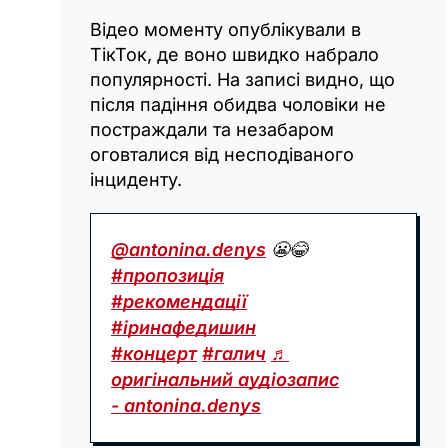
Відео моменту опублікували в
ТікТок, де воно швидко набрало
популярності. На записі видно, що
після падіння обидва чоловіки не
постраждали та незабаром
оговталися від несподіваного
інциденту.
@antonina.denys
😬😂
#пропозиція
#рекомендації
#іринафедишин
#концерт
#галич
♬
оригінальний аудіозапис
- antonina.denys