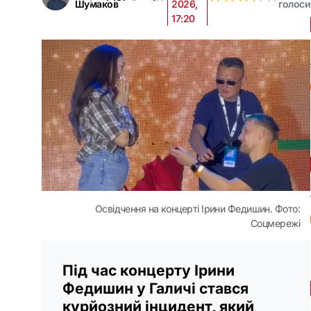
Шумаков
2026,
голоси
17:20
Освідчення на концерті Ірини Федишин. Фото:
Соцмережі
Під час концерту Ірини
Федишин у Галичі стався
курйозний інцидент, який