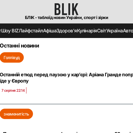
БЛІК - таблоїд новин України, спорт і зірки
т
Шоу BIZ
Лайфстайл
Афіша
Здоров'я
Кулінарія
Світ
Україна
Авт
Останні новини
Голлівуд
Останній етюд перед паузою у кар’єрі: Аріана Гранде по
їде у Європу
7 серпня 22:14
знаменитість