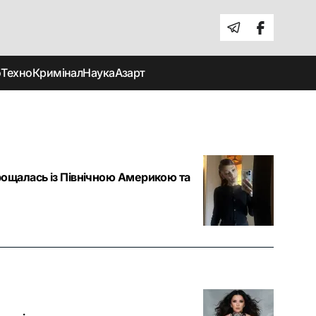
о
Техно
Кримінал
Наука
Азарт
прощалась із Північною Америкою та