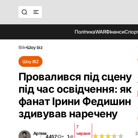
Політика
WAR
Фінанси
Спор
blik
шоу biz
Шоу BIZ
Провалився під сцену
під час освідчення: як
фанат Ірини Федишин
здивував наречену
7
Артем
червня
2
★
★
★
★
★
★
★
★
★
★
4457
1