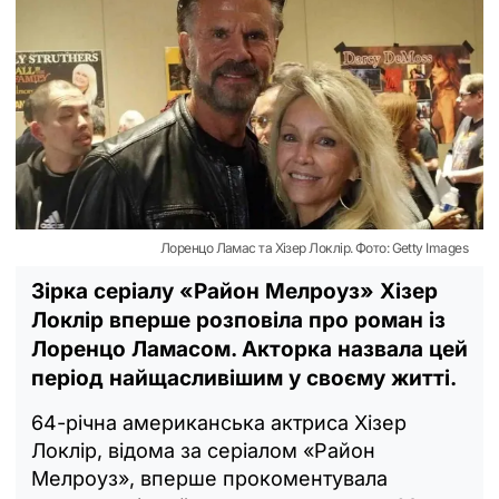
Лоренцо Ламас та Хізер Локлір. Фото: Getty Images
Зірка серіалу «Район Мелроуз» Хізер
Локлір вперше розповіла про роман із
Лоренцо Ламасом. Акторка назвала цей
період найщасливішим у своєму житті.
64-річна американська актриса Хізер
Локлір, відома за серіалом «Район
Мелроуз», вперше прокоментувала