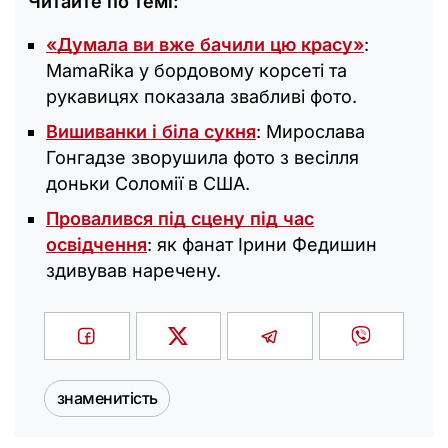
Читайте по темі:
«Думала ви вже бачили цю красу»
:
MamaRika у бордовому корсеті та
рукавицях показала звабливі фото.
Вишиванки і біла сукня
: Мирослава
Гонгадзе зворушила фото з весілля
доньки Соломії в США.
Провалився під сцену під час
освідчення
: як фанат Ірини Федишин
здивував наречену.
знаменитість