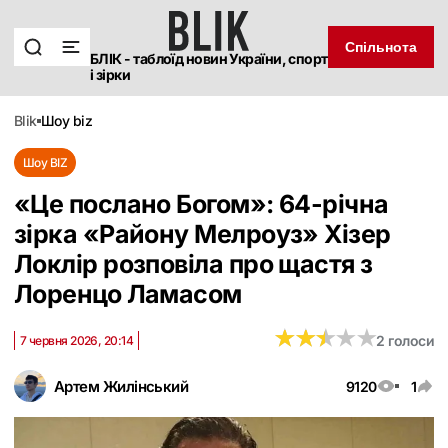
Спільнота
БЛІК - таблоїд новин України, спорт
і зірки
blik
шоу biz
Шоу BIZ
«Це послано Богом»: 64-річна
зірка «Району Мелроуз» Хізер
Локлір розповіла про щастя з
Лоренцо Ламасом
★
★
★
★
★
★
★
★
★
★
2 голоси
7 червня 2026, 20:14
Артем Жилінський
9120
1