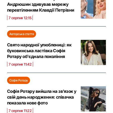
Андрюшин здивував мережу
перевтіленням Клавдії Петрівни
7 серпня 12:15
Авторська стаття
Свято народної улюблениці: як
буковинська ластівка Софія
Ротару об'єднала покоління
7 серпня 11:42
Софія Ротару
Софія Ротару вийшла на зв’язок у
свій день народження: співачка
показала нове фото
7 серпня 11:22