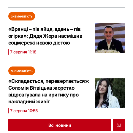
знаменитість
«Вранці – пів яйця, вдень – пів
огірка»: Дядя Жора насмішив
соцмережі новою дієтою
7 серпня 11:18
знаменитість
«Складається, перевертається»:
Соломія Вітвіцька жорстко
відреагувала на критику про
накладний живіт
7 серпня 10:55
Всі новини