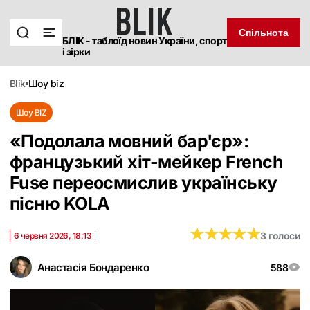
Спільнота
БЛІК - таблоїд новин України, спорт
і зірки
blik
шоу biz
Шоу BIZ
«Подолала мовний бар'єр»:
французький хіт-мейкер French
Fuse переосмислив українську
пісню KOLA
★
★
★
★
★
★
★
★
★
★
3 голоси
6 червня 2026, 18:13
Анастасія Бондаренко
588