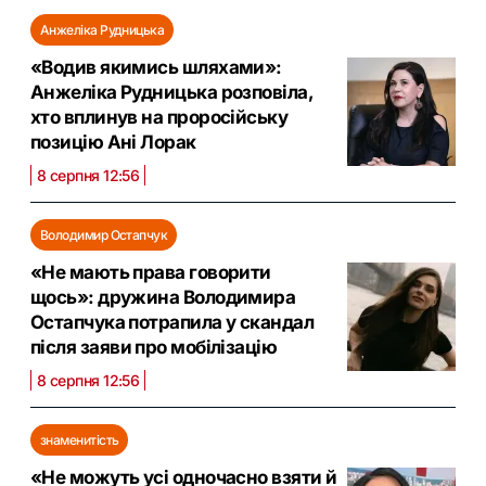
Анжеліка Рудницька
«Водив якимись шляхами»:
Анжеліка Рудницька розповіла,
хто вплинув на проросійську
позицію Ані Лорак
8 серпня 12:56
Володимир Остапчук
«Не мають права говорити
щось»: дружина Володимира
Остапчука потрапила у скандал
після заяви про мобілізацію
8 серпня 12:56
знаменитість
«Не можуть усі одночасно взяти й