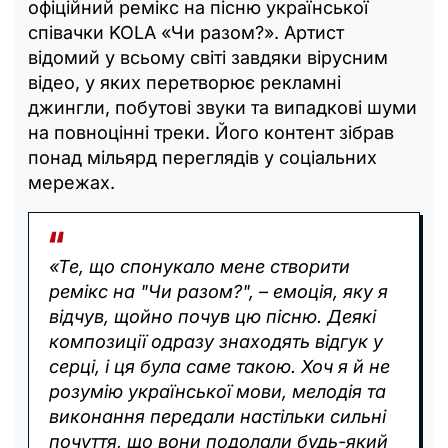
офіційний ремікс на пісню української
співачки KOLA «Чи разом?». Артист
відомий у всьому світі завдяки вірусним
відео, у яких перетворює рекламні
джингли, побутові звуки та випадкові шуми
на повноцінні треки. Його контент зібрав
понад мільярд переглядів у соціальних
мережах.
«Те, що спонукало мене створити
ремікс на "Чи разом?", – емоція, яку я
відчув, щойно почув цю пісню. Деякі
композиції одразу знаходять відгук у
серці, і ця була саме такою. Хоч я й не
розумію української мови, мелодія та
виконання передали настільки сильні
почуття, що вони подолали будь-який