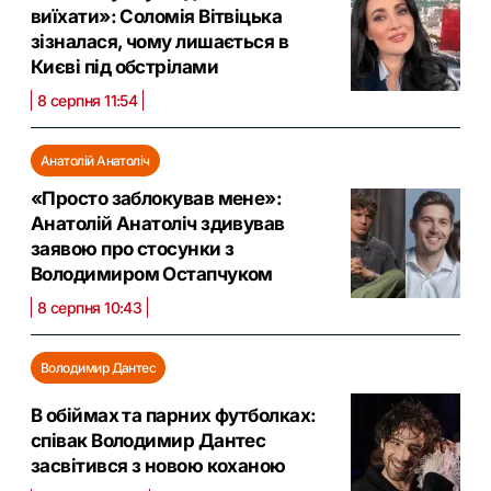
виїхати»: Соломія Вітвіцька
зізналася, чому лишається в
Києві під обстрілами
8 серпня 11:54
Анатолій Анатоліч
«Просто заблокував мене»:
Анатолій Анатоліч здивував
заявою про стосунки з
Володимиром Остапчуком
8 серпня 10:43
Володимир Дантес
В обіймах та парних футболках:
співак Володимир Дантес
засвітився з новою коханою