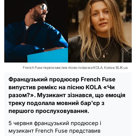
French Fuse переосмислив пісню псівачки KOLA. Колаж BLIK.ua
Французький продюсер French Fuse
випустив ремікс на пісню KOLA «Чи
разом?». Музикант зізнався, що емоція
треку подолала мовний бар'єр з
першого прослуховування.
5 червня французький продюсер і
музикант French Fuse представив