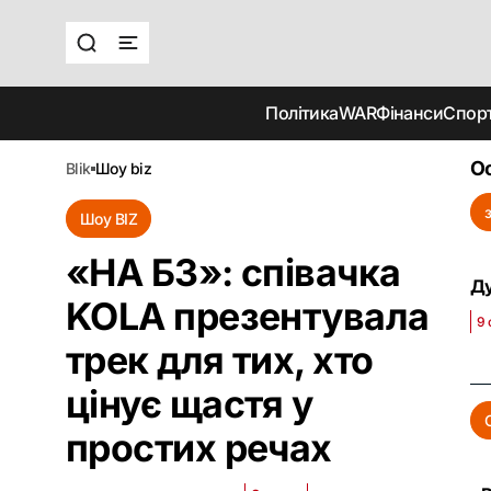
Політика
WAR
Фінанси
Спор
Ос
blik
шоу biz
Шоу BIZ
«НА БЗ»: співачка
Ду
KOLA презентувала
9 
трек для тих, хто
цінує щастя у
простих речах