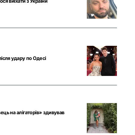
ся виїхати з України
ісля удару по Одесі
ець на алігаторів» здивував