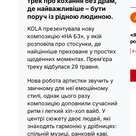
трек про кохання без драм,
де найважливіше – бути
поруч із рідною людиною.
KOLA презентувала нову
«Я
композицію «НА БЗ», у якій
ро
розповіла про стосунки, де
найцінніше приховане у простих
9 
щоденних моментах. Прем’єра
треку відбулася 29 травня.
Нова робота артистки звучить у
звичному для неї емоційному
стилі, однак цього разу
композицію доповнили сучасний
ритм і легкий хіп-хоп вайб. У
центрі сюжету двоє людей, які
знаходять гармонію у дрібницях:
спільній музиці, ранковій каві,