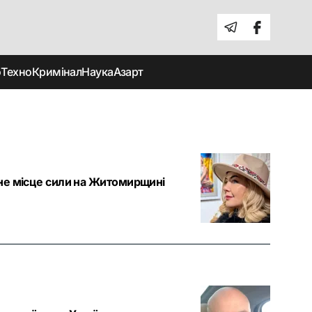
о
Техно
Кримінал
Наука
Азарт
чне місце сили на Житомирщині