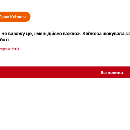
Даша Квіткова
 не вивожу це, і мені дійсно важко»: Квіткова шокувала з
боті
серпня 15:01
Всі новини