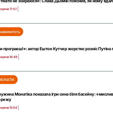
тікати не збираюся»: Слава Дьомін пояснив, як йому вдало
серпня 17:07
знаменитість
и програєш!»: актор Ештон Кутчер жорстко розніс Путіна п
серпня 16:49
MONATIK
ужина Монатіка показала ігри сина біля басейну: «мислив
ережу
серпня 15:04