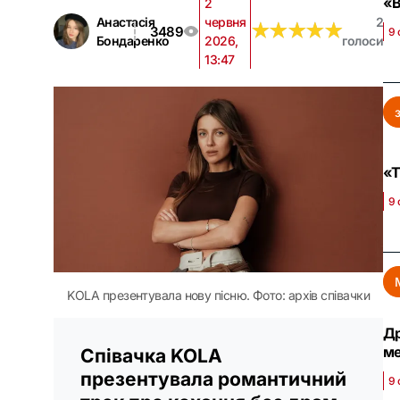
«В
2
Анастасія
червня
2
★
★
★
★
★
★
★
★
★
★
3489
9 
Бондаренко
2026,
голоси
13:47
«Т
9 
KOLA презентувала нову пісню. Фото: архів співачки
Др
м
Співачка KOLA
презентувала романтичний
9 