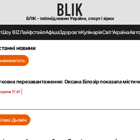
БЛІК - таблоїд новин України, спорт і зірки
т
Шоу BIZ
Лайфстайл
Афіша
Здоров'я
Кулінарія
Світ
Україна
Авт
танні новини
знаменитість
ховна перезавантаження: Оксана Білозір показала місти
серпня 17:41
Слава Дьомін