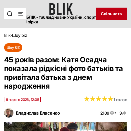
Спільнота
БЛІК - таблоїд новин України, спорт
і зірки
blik
шоу biz
Шоу BIZ
45 років разом: Катя Осадча
показала рідкісні фото батьків та
привітала батька з днем
народження
★
★
★
★
★
★
★
★
★
★
1 голос
6 червня 2026, 12:05
Владислав Власенко
2109
3