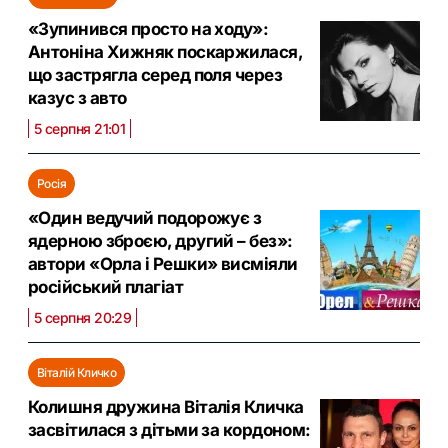
«Зупинився просто на ходу»:
Антоніна Хижняк поскаржилася,
що застрягла серед поля через
казус з авто
5 серпня 21:01
Росія
«Один ведучий подорожує з
ядерною зброєю, другий – без»:
автори «Орла і Решки» висміяли
російський плагіат
5 серпня 20:29
Віталій Кличко
Колишня дружина Віталія Кличка
засвітилася з дітьми за кордоном: