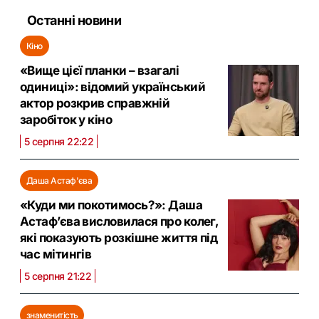
Останні новини
Кіно
«Вище цієї планки – взагалі
одиниці»: відомий український
актор розкрив справжній
заробіток у кіно
5 серпня 22:22
Даша Астаф'єва
«Куди ми покотимось?»: Даша
Астаф’єва висловилася про колег,
які показують розкішне життя під
час мітингів
5 серпня 21:22
знаменитість