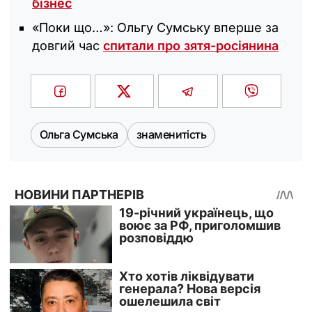
бізнес
«‎Поки що…»: Ольгу Сумську вперше за
довгий час
спитали про зятя-росіянина
Ольга Сумська
знаменитість