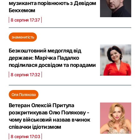
музиканта порівнюють з Девідом
Бекхемом
8 серпня 17:37
знаменитість
Безкоштовний медогляд від
держави: Марічка Падалко
поділилася досвідом та порадами
8 серпня 17:32
Оля Полякова
Ветеран Олексій Притула
розкритикував Олю Полякову -
чому військовий назвав вчинок
співачки ідіотизмом
8 серпня 17:03