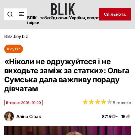
Спільнота
БЛІК - таблоїд новин України, спорт
і зірки
blik
шоу biz
Шоу BIZ
«Ніколи не одружуйтеся і не
виходьте заміж за статки»: Ольга
Сумська дала важливу пораду
дівчатам
★
★
★
★
★
★
★
★
★
★
5 голосів
5 червня 2026, 20:20
Аліна Сівак
8715
15