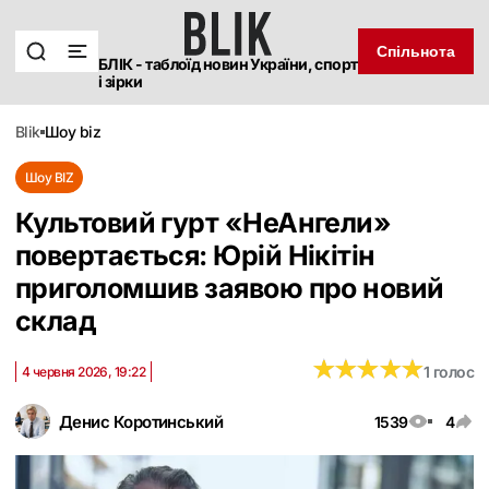
Спільнота
БЛІК - таблоїд новин України, спорт
і зірки
blik
шоу biz
Шоу BIZ
Культовий гурт «НеАнгели»
повертається: Юрій Нікітін
приголомшив заявою про новий
склад
★
★
★
★
★
★
★
★
★
★
1 голос
4 червня 2026, 19:22
Денис Коротинський
1539
4