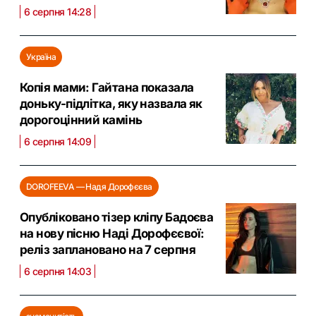
6 серпня 14:28
Україна
Копія мами: Гайтана показала
доньку-підлітка, яку назвала як
дорогоцінний камінь
6 серпня 14:09
DOROFEEVA — Надя Дорофєєва
Опубліковано тізер кліпу Бадоєва
на нову пісню Наді Дорофєєвої:
реліз заплановано на 7 серпня
6 серпня 14:03