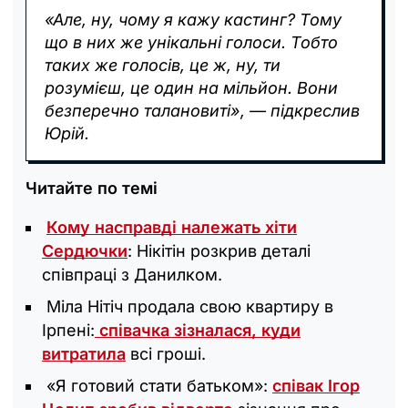
«Але, ну, чому я кажу кастинг? Тому
що в них же унікальні голоси. Тобто
таких же голосів, це ж, ну, ти
розумієш, це один на мільйон. Вони
безперечно талановиті», — підкреслив
Юрій.
Читайте по темі
Кому насправді належать хіти
Сердючки
: Нікітін розкрив деталі
співпраці з Данилком.
Міла Нітіч продала свою квартиру в
Ірпені:
співачка зізналася, куди
витратила
всі гроші.
«Я готовий стати батьком»:
співак Ігор