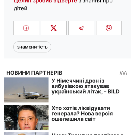
Целип зробив відверте
зізнання про
дітей
знаменитість