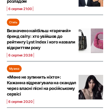
розладом
6 серпня 21:00
Стиль
Визначено найбільш «гарячий»
бренд світу: хто увійшов до
рейтингу Lyst Index і кого назвали
відкриттям року
6 серпня 20:38
Музика
«Мене не зупинить ніхто»:
Кажанна відреагувала на скандал
через власні пісні на російському
сервісі
6 серпня 20:20