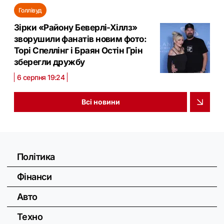
Голлівуд
Зірки «Району Беверлі-Хіллз»
зворушили фанатів новим фото:
Торі Спеллінг і Браян Остін Грін
зберегли дружбу
6 серпня 19:24
Всі новини
Політика
Фінанси
Авто
Техно