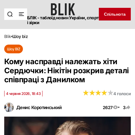
Спільнота
БЛІК - таблоїд новин України, спорт
і зірки
blik
шоу biz
Шоу BIZ
Кому насправді належать хіти
Сердючки: Нікітін розкрив деталі
співпраці з Данилком
★
★
★
★
★
★
★
★
★
★
4 голоси
4 червня 2026, 18:43
Денис Коротинський
2627
3