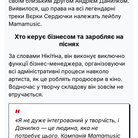
своїм близьким другом Андрієм Данилком.
Виявилося, що права на всі легендарні
треки Вєрки Сердючки належать лейблу
Mamamusic.
Хто керує бізнесом та заробляє на
піснях
За словами Нікітіна, він виконує виключно
функції бізнес-менеджера, організовуючи
всі адміністративні процеси навколо
артиста, як це роблять продюсери в кіно.
Водночас у творчу складову він зовсім не
втручається.
«Я не дуже інтегрований у творчість, і
Данилко — це людина, яка не
потребує цього. Компанія Mamamusic