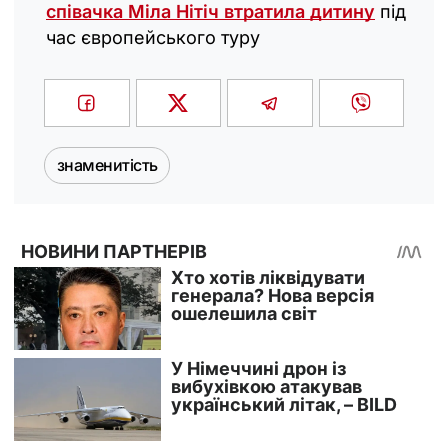
співачка Міла Нітіч втратила дитину
під
час європейського туру
знаменитість