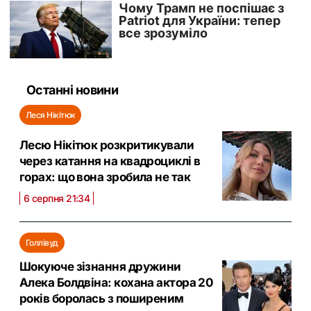
Останні новини
Леся Нікітюк
Лесю Нікітюк розкритикували
через катання на квадроциклі в
горах: що вона зробила не так
6 серпня 21:34
Голлівуд
Шокуюче зізнання дружини
Алека Болдвіна: кохана актора 20
років боролась з поширеним