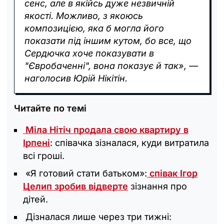
сенс, але в якійсь дуже незвичній
якості. Можливо, з якоюсь
композицією, яка б могла його
показати під іншим кутом, бо все, що
Сердючка хоче показувати в
"Євробаченні", вона показує й так», —
наголосив Юрій Нікітін.
Читайте по темі
Міла Нітіч продала свою квартиру в
Ірпені
: співачка зізналася, куди витратила
всі гроші.
«Я готовий стати батьком»:
співак Ігор
Целип зробив відверте
зізнання про
дітей.
Дізналася лише через три тижні: