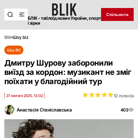
Спільнота
БЛІК - таблоїд новин України, спорт
і зірки
blik
шоу biz
Шоу BIZ
Дмитру Шурову заборонили
виїзд за кордон: музикант не зміг
поїхати у благодійний тур
★
★
★
★
★
★
★
★
★
★
12 голосів
27 лютого 2025, 13:02
Анастасія Станіславська
403