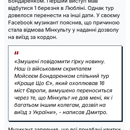
Бондаренком. Перший виступ мав
відбутися 1 березня в Любліні. Однак тур
довелося перенести на інші дати. У своєму
Facebook музикант пояснив, що причиною
стала відмова Мінкульту у наданні дозволу
на виїзд за кордон.
«Змушені повідомити гірку новину.
Наш із військовим скрипалем
Мойсеєм Бондаренком спільний тур
«Краще Що Є», який охоплював 16
міст Європи, вимушено переноситься
через те, що Мінкульт не дав мені, як і
багатьом іншим колегам, дозвіл на
виїзд з України», - написав Дмитро.
Музикант запевнив, що всі придбані квитки