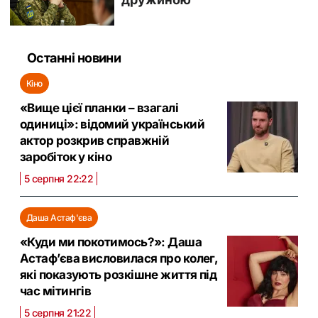
Останні новини
Кіно
«Вище цієї планки – взагалі
одиниці»: відомий український
актор розкрив справжній
заробіток у кіно
5 серпня 22:22
Даша Астаф'єва
«Куди ми покотимось?»: Даша
Астаф’єва висловилася про колег,
які показують розкішне життя під
час мітингів
5 серпня 21:22