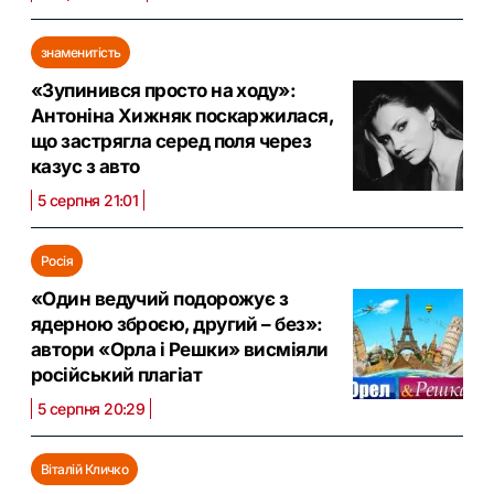
знаменитість
«Зупинився просто на ходу»:
Антоніна Хижняк поскаржилася,
що застрягла серед поля через
казус з авто
5 серпня 21:01
Росія
«Один ведучий подорожує з
ядерною зброєю, другий – без»:
автори «Орла і Решки» висміяли
російський плагіат
5 серпня 20:29
Віталій Кличко