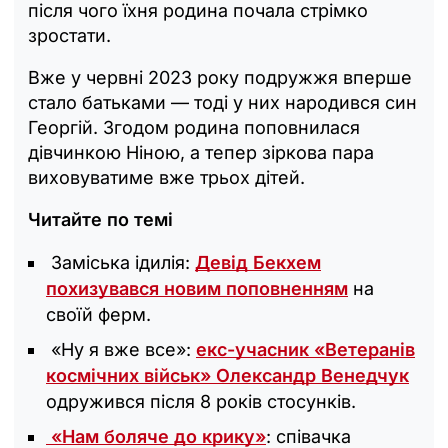
після чого їхня родина почала стрімко
зростати.
Вже у червні 2023 року подружжя вперше
стало батьками — тоді у них народився син
Георгій. Згодом родина поповнилася
дівчинкою Ніною, а тепер зіркова пара
виховуватиме вже трьох дітей.
Читайте по темі
Заміська ідилія:
Девід Бекхем
похизувався новим поповненням
на
своїй ферм.
«Ну я вже все»:
екс-учасник «Ветеранів
космічних військ» Олександр Венедчук
одружився після 8 років стосунків.
«Нам боляче до крику»
: співачка