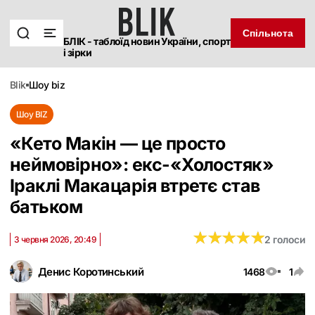
Спільнота
БЛІК - таблоїд новин України, спорт
і зірки
blik
шоу biz
Шоу BIZ
«Кето Макін — це просто
неймовірно»: екс-«Холостяк»
Іраклі Макацарія втретє став
батьком
★
★
★
★
★
★
★
★
★
★
2 голоси
3 червня 2026, 20:49
Денис Коротинський
1468
1