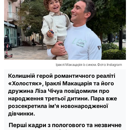
Іраклі Макацарія із сином. Фото: Instagram
Колишній герой романтичного реаліті
«Холостяк», Іраклі Макацарія та його
дружина Ліза Чічуа повідомили про
народження третьої дитини. Пара вже
розсекретила ім'я новонародженої
дівчинки.
Перші кадри з пологового та незвичне