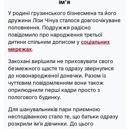
ім'я
У родині грузинського бізнесмена та його
дружини Лізи Чічуа сталося довгоочікуване
поповнення. Подружжя радісно
повідомило про народження третьої
дитини спільним дописом у
соціальних
мережах
.
Закохані вирішили не приховувати свого
безмежного щастя та одразу звернулися
до новонародженої донечки. Разом із
чуттєвим повідомленням вони також
оприлюднили перші кадри просто з
пологового будинку.
Для шанувальників пари приємною
несподіванкою стало те, що батьки одразу
розкрили ім’я дівчинки. До цього