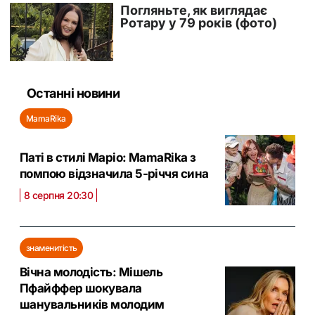
Останні новини
MamaRika
Паті в стилі Маріо: MamaRika з
помпою відзначила 5-річчя сина
8 серпня 20:30
знаменитість
Вічна молодість: Мішель
Пфайффер шокувала
шанувальників молодим