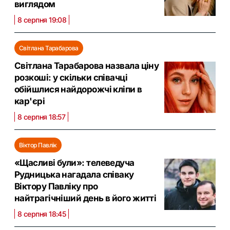
виглядом
8 серпня 19:08
Світлана Тарабарова
Світлана Тарабарова назвала ціну
розкоші: у скільки співачці
обійшлися найдорожчі кліпи в
кар'єрі
8 серпня 18:57
Віктор Павлік
«Щасливі були»: телеведуча
Рудницька нагадала співаку
Віктору Павліку про
найтрагічніший день в його житті
8 серпня 18:45