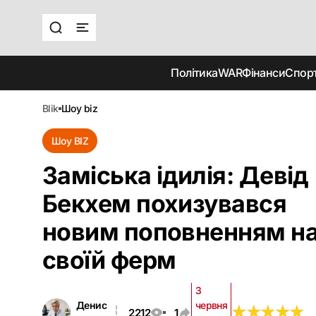
Політика
WAR
Фінанси
Спор
blik
шоу biz
Шоу BIZ
Заміська ідилія: Девід
Бекхем похизувався
новим поповненням н
своїй ферм
3
Денис
червня
★
★
★
★
★
★
★
★
★
★
2212
1