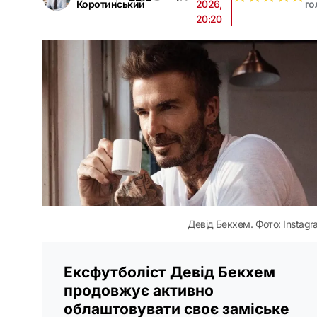
Коротинський
2026,
го
20:20
Девід Бекхем. Фото: Instagr
Ексфутболіст Девід Бекхем
продовжує активно
облаштовувати своє заміське