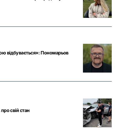
ною відбувається»: Пономарьов
 про свій стан