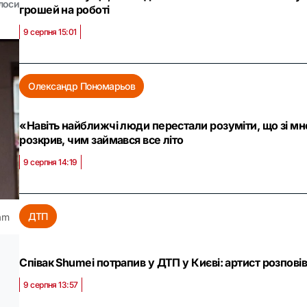
лоси
грошей на роботі
9 серпня 15:01
Олександр Пономарьов
«Навіть найближчі люди перестали розуміти, що зі м
розкрив, чим займався все літо
9 серпня 14:19
ДТП
am
Співак Shumei потрапив у ДТП у Києві: артист розповів
9 серпня 13:57