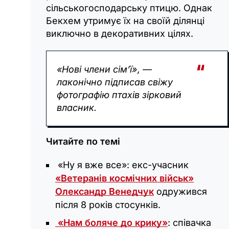
сільськогосподарську птицю. Однак
Бекхем утримує їх на своїй ділянці
виключно в декоративних цілях.
«Нові члени сім’ї», —
лаконічно підписав свіжу
фотографію птахів зірковий
власник.
Читайте по темі
«Ну я вже все»: екс-учасник
«Ветеранів космічних військ»
Олександр Венедчук
одружився
після 8 років стосунків.
«Нам боляче до крику»
: співачка