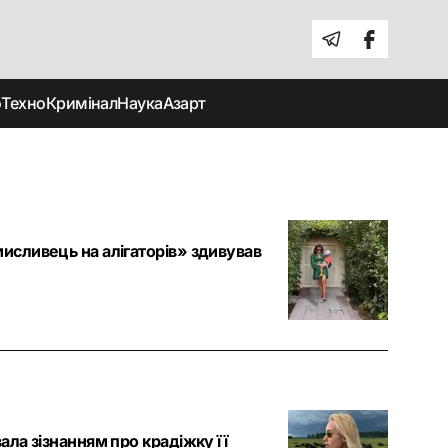
о
Техно
Кримінал
Наука
Азарт
мисливець на алігаторів» здивував
ала зізнанням про крадіжку її