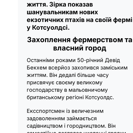
життя. Зірка показав
шанувальникам нових
екзотичних птахів на своїй фермі
у Котсуолдсі.
Захоплення фермерством та
власний город
Останніми роками 50-річний Девід
Бекхем всерйоз захопився заміським
життям. Він дедалі більше часу
присвячує своєму великому
господарству в мальовничому
британському регіоні Котсуолдс.
Ексспортсмен із величезним
задоволенням займається
садівництвом і городництвом. Він