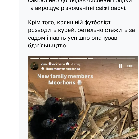
самостійно доглядає численні грядки
та вирощує різноманітні свіжі овочі.
Крім того, колишній футболіст
розводить курей, ретельно стежить за
садом і навіть успішно опанував
бджільництво.