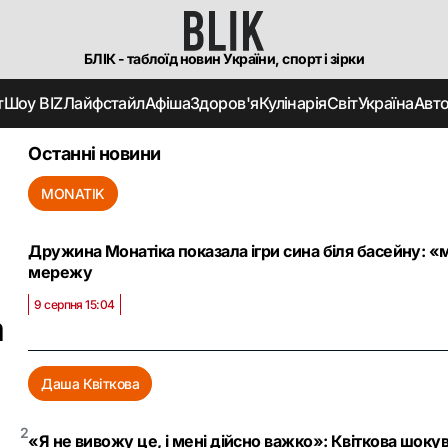
БЛІК - таблоїд новин України, спорт і зірки
т
Шоу BIZ
Лайфстайл
Афіша
Здоров'я
Кулінарія
Світ
Україна
Авт
Останні новини
MONATIK
Дружина Монатіка показала ігри сина біля басейну: «
мережу
9 серпня 15:04
а
Даша Квіткова
2
«Я не вивожу це, і мені дійсно важко»: Квіткова шокув