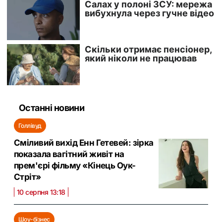
Останні новини
Голлівуд
Сміливий вихід Енн Гетевей: зірка
показала вагітний живіт на
прем'єрі фільму «Кінець Оук-
Стріт»
10 серпня 13:18
Шоу-бізнес