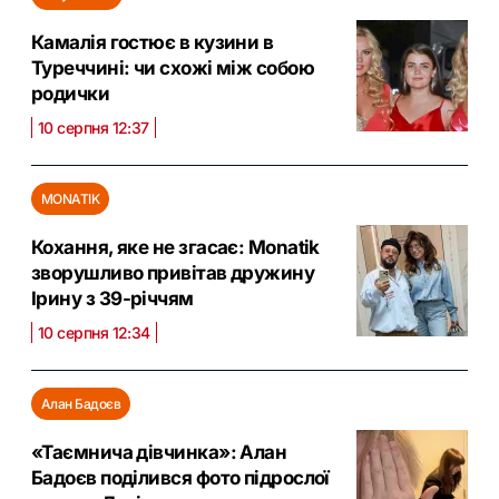
Камалія гостює в кузини в
Туреччині: чи схожі між собою
родички
10 серпня 12:37
MONATIK
Кохання, яке не згасає: Monatik
зворушливо привітав дружину
Ірину з 39-річчям
10 серпня 12:34
Алан Бадоєв
«Таємнича дівчинка»: Алан
Бадоєв поділився фото підрослої