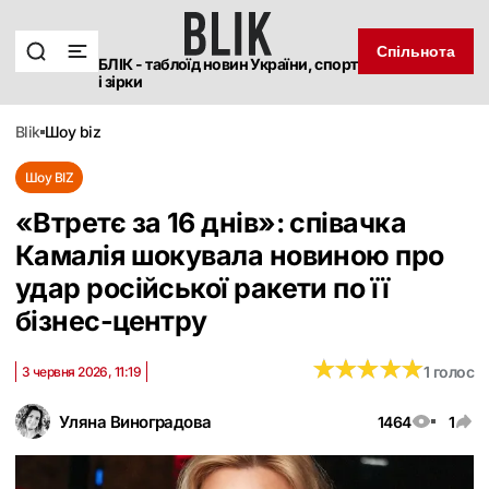
Спільнота
БЛІК - таблоїд новин України, спорт
і зірки
blik
шоу biz
Шоу BIZ
«Втретє за 16 днів»: співачка
Камалія шокувала новиною про
удар російської ракети по її
бізнес-центру
★
★
★
★
★
★
★
★
★
★
1 голос
3 червня 2026, 11:19
Уляна Виноградова
1464
1