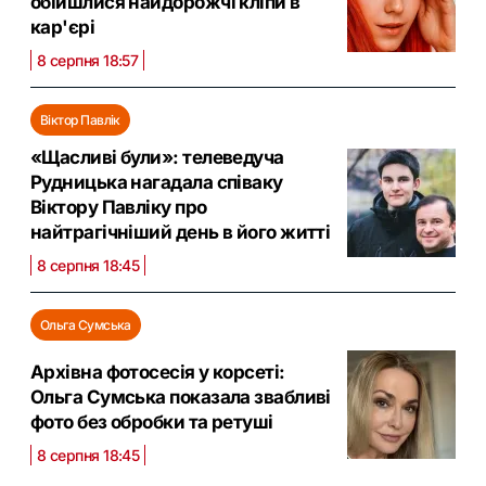
обійшлися найдорожчі кліпи в
кар'єрі
8 серпня 18:57
Віктор Павлік
«Щасливі були»: телеведуча
Рудницька нагадала співаку
Віктору Павліку про
найтрагічніший день в його житті
8 серпня 18:45
Ольга Сумська
Архівна фотосесія у корсеті:
Ольга Сумська показала звабливі
фото без обробки та ретуші
8 серпня 18:45