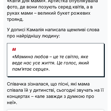
«Квіти для мами». Артистка опублікувала
фото, де вони позують серед квітів, а в
руках мами – великий букет рожевих
троянд.
У дописі Камалія написала щемливі слова
про найріднішу людину:
«Мамина любов – це те світло, яке
веде нас усе життя. Це голос, який
пам’ятає серце».
Співачка зізналася, що пісні, які мама
співала їй у дитинстві, сьогодні звучать на її
концертах – «але завжди з думкою про
неї».