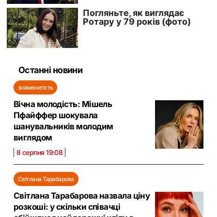
Останні новини
знаменитість
Вічна молодість: Мішель
Пфайффер шокувала
шанувальників молодим
виглядом
8 серпня 19:08
Світлана Тарабарова
Світлана Тарабарова назвала ціну
розкоші: у скільки співачці