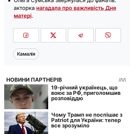
Ольга Сумська звернулася до фанатів:
акторка
нагадала про важливість Дня
матері
.
Камалія