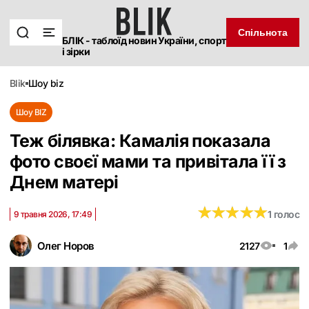
Спільнота
БЛІК - таблоїд новин України, спорт
і зірки
blik
шоу biz
Шоу BIZ
Теж білявка: Камалія показала
фото своєї мами та привітала її з
Днем матері
★
★
★
★
★
★
★
★
★
★
1 голос
9 травня 2026, 17:49
Олег Норов
2127
1