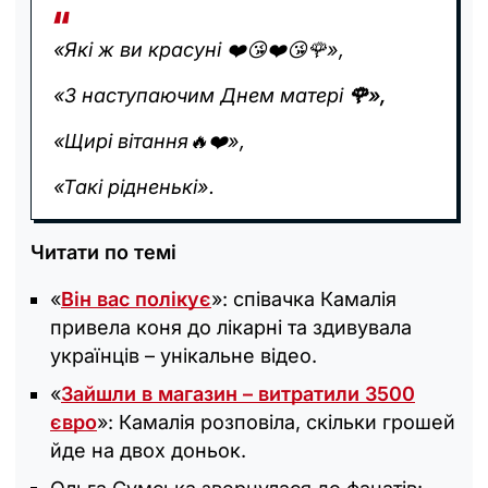
«Які ж ви красуні ❤️😘❤️😘🌹»,
«З наступаючим Днем матері
🌹»,
«Щирі вітання🔥❤️»,
«Такі рідненькі».
Читати по темі
«
Він вас полікує
»: співачка Камалія
привела коня до лікарні та здивувала
українців – унікальне відео.
«
Зайшли в магазин – витратили 3500
євро
»: Камалія розповіла, скільки грошей
йде на двох доньок.