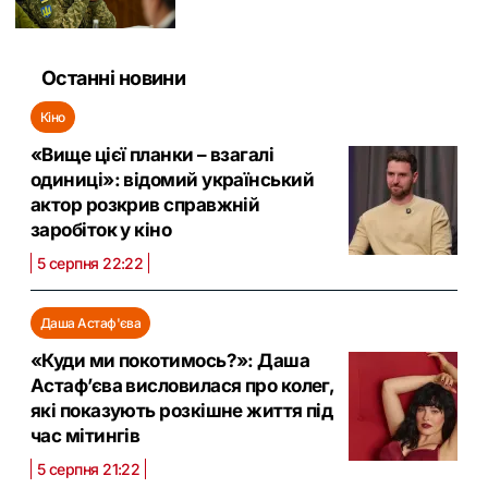
Останні новини
Кіно
«Вище цієї планки – взагалі
одиниці»: відомий український
актор розкрив справжній
заробіток у кіно
5 серпня 22:22
Даша Астаф'єва
«Куди ми покотимось?»: Даша
Астаф’єва висловилася про колег,
які показують розкішне життя під
час мітингів
5 серпня 21:22