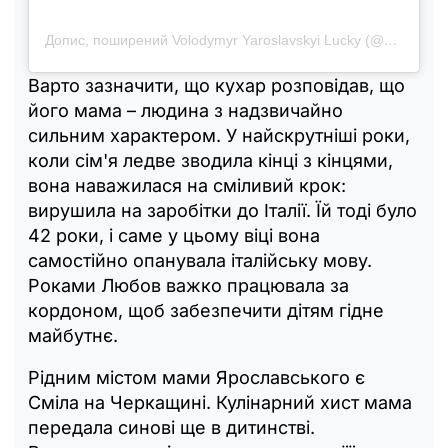
Допис, поширений Volodymyr Yaroslavskyi Lucky (@yaroslavskyi_vova)
Варто зазначити, що кухар розповідав, що
його мама – людина з надзвичайно
сильним характером. У найскрутніші роки,
коли сім'я ледве зводила кінці з кінцями,
вона наважилася на сміливий крок:
вирушила на заробітки до Італії. Їй тоді було
42 роки, і саме у цьому віці вона
самостійно опанувала італійську мову.
Роками Любов важко працювала за
кордоном, щоб забезпечити дітям гідне
майбутнє.
Рідним містом мами Ярославського є
Сміла на Черкащині. Кулінарний хист мама
передала синові ще в дитинстві.