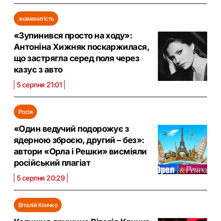
знаменитість
«Зупинився просто на ходу»:
Антоніна Хижняк поскаржилася,
що застрягла серед поля через
казус з авто
5 серпня 21:01
Росія
«Один ведучий подорожує з
ядерною зброєю, другий – без»:
автори «Орла і Решки» висміяли
російський плагіат
5 серпня 20:29
Віталій Кличко