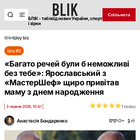
Спільнота
БЛІК - таблоїд новин України, спорт
і зірки
blik
шоу biz
Шоу BIZ
«Багато речей були б неможливі
без тебе‎»: Ярославський з
«‎МастерШеф» щиро привітав
маму з днем народження
★
★
★
★
★
★
★
★
★
★
1 голос
3 червня 2026, 10:41
Анастасія Бондаренко
1717
2