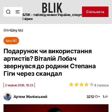
Спільнота
БЛІК - таблоїд новин України, спорт
і зірки
blik
шоу biz
Шоу BIZ
Подарунок чи використання
артистів? Віталій Лобач
звернувся до родини Степана
Гіги через скандал
★
★
★
★
★
★
★
★
★
★
4 голоси
2 червня 2026, 18:23
Артем Жилінський
3212
1