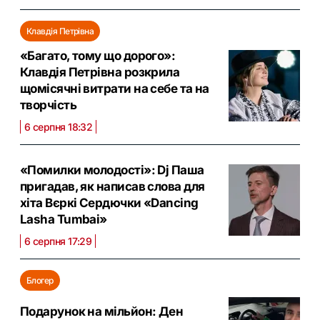
Клавдія Петрівна
«Багато, тому що дорого»:
Клавдія Петрівна розкрила
щомісячні витрати на себе та на
творчість
6 серпня 18:32
«Помилки молодості»: Dj Паша
пригадав, як написав слова для
хіта Вєркі Сердючки «Dancing
Lasha Tumbai»
6 серпня 17:29
Блогер
Подарунок на мільйон: Ден