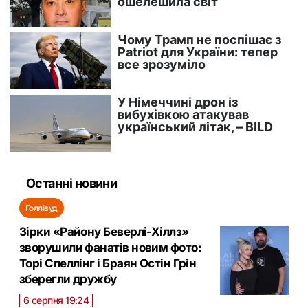
Останні новини
Голлівуд
Зірки «Району Беверлі-Хіллз»
зворушили фанатів новим фото:
Торі Спеллінг і Браян Остін Грін
зберегли дружбу
6 серпня 19:24