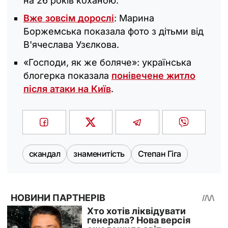
на 26 років коханою.
Вже зовсім дорослі
: Марина
Боржемська показала фото з дітьми від
В'ячеслава Узєлкова.
«Господи, як же боляче»: українська
блогерка показала
понівечене житло
після атаки на Київ
.
скандал
знаменитість
Степан Гіга