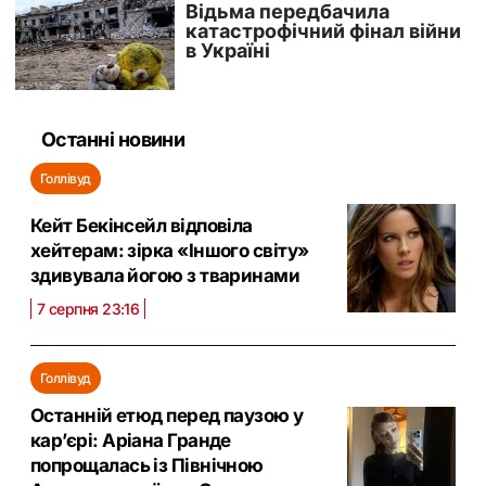
Останні новини
Голлівуд
Кейт Бекінсейл відповіла
хейтерам: зірка «Іншого світу»
здивувала йогою з тваринами
7 серпня 23:16
Голлівуд
Останній етюд перед паузою у
кар’єрі: Аріана Гранде
попрощалась із Північною