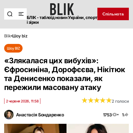
Спільнота
БЛІК - таблоїд новин України, спорт
і зірки
blik
шоу biz
Шоу BIZ
«‎Злякалася цих вибухів»:
Єфросиніна, Дорофєєва, Нікітюк
та Денисенко показали, як
пережили масовану атаку
★
★
★
★
★
★
★
★
★
★
2 голоси
2 червня 2026, 11:58
Анастасія Бондаренко
1753
1