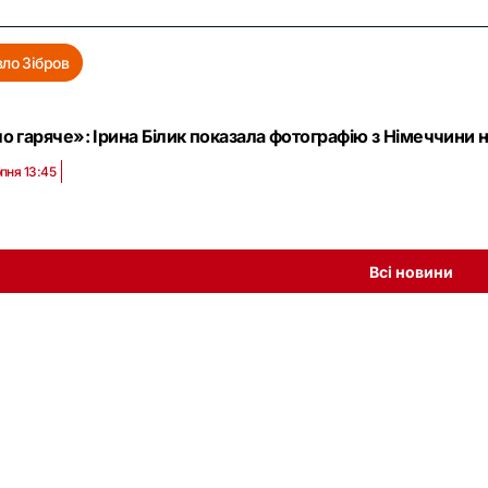
ло Зібров
о гаряче»: Ірина Білик показала фотографію з Німеччини н
пня 13:45
Всі новини