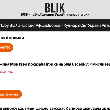
БЛІК - таблоїд новин України, спорт і зірки
т
Шоу BIZ
Лайфстайл
Афіша
Здоров'я
Кулінарія
Світ
Україна
Авт
анні новини
NATIK
ина Монатіка показала ігри сина біля басейну: «мисливе
пня 15:04
ша Квіткова
е вивожу це, і мені дійсно важко»: Квіткова шокувала зіз