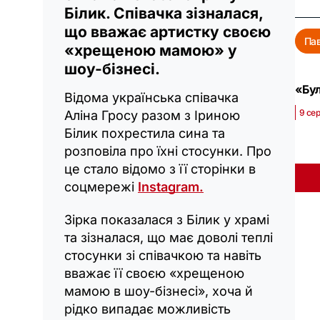
Білик. Співачка зізналася,
що вважає артистку своєю
Пав
«хрещеною мамою» у
шоу-бізнесі.
«Бул
Відома українська співачка
9 сер
Аліна Гросу разом з Іриною
Білик похрестила сина та
розповіла про їхні стосунки. Про
це стало відомо з її сторінки в
соцмережі
Instagram.
Зірка показалася з Білик у храмі
та зізналася, що має доволі теплі
стосунки зі співачкою та навіть
вважає її своєю «хрещеною
мамою в шоу-бізнесі», хоча й
рідко випадає можливість