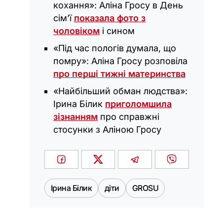
кохання»: Аліна Гросу в День
сім’ї
показала фото з
чоловіком
і сином
«Під час пологів думала, що
помру»: Аліна Гросу розповіла
про перші тижні материнства
«Найбільший обман людства»:
Ірина Білик
приголомшила
зізнанням
про справжні
стосунки з Аліною Гросу
Ірина Білик
діти
GROSU