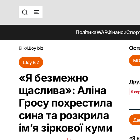
Політика
WAR
Фінанси
Спор
Ост
blik
шоу biz
MO
Шоу BIZ
«Я безмежно
Друж
щаслива»: Аліна
9 сер
Гросу похрестила
сина та розкрила
Да
ім’я зіркової куми
«Я н