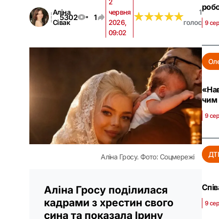
2
робо
Аліна
червня
1
★
★
★
★
★
★
★
★
★
★
5302
1
Сівак
2026,
голос
9 сер
09:02
Ол
«Нав
чим 
9 сер
ДТ
Аліна Гросу. Фото: Соцмережі
Спів
Аліна Гросу поділилася
кадрами з хрестин свого
9 сер
сина та показала Ірину