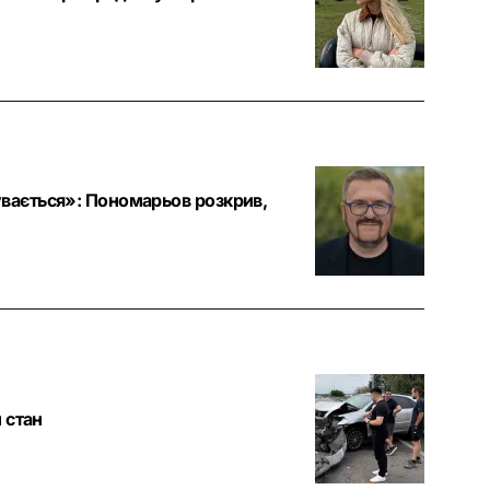
увається»: Пономарьов розкрив,
 стан