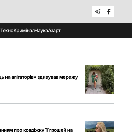
о
Техно
Кримінал
Наука
Азарт
ць на алігаторів» здивував мережу
нанням про крадіжку її грошей на