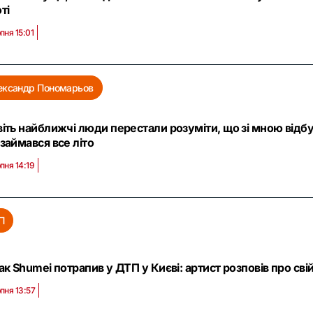
ті
пня 15:01
ександр Пономарьов
іть найближчі люди перестали розуміти, що зі мною відб
займався все літо
пня 14:19
П
ак Shumei потрапив у ДТП у Києві: артист розповів про свій
пня 13:57