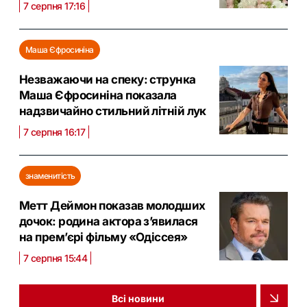
7 серпня 17:16
Маша Єфросиніна
Незважаючи на спеку: струнка
Маша Єфросиніна показала
надзвичайно стильний літній лук
7 серпня 16:17
знаменитість
Метт Деймон показав молодших
дочок: родина актора з’явилася
на прем’єрі фільму «Одіссея»
7 серпня 15:44
Всі новини