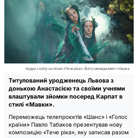
Кадри з кліпу на пісню «Тече ріка». Фото: менеджмент співака
Титулований уродженець Львова з
донькою Анастасією та своїми учнями
влаштували зйомки посеред Карпат в
стилі «Мавки».
Переможець телепроєктів «Шанс» і «Голос
країни» Павло Табаков презентував нову
композицію «Тече ріка», яку записав разом