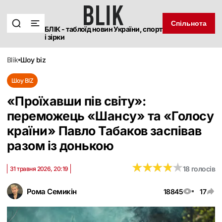
Спільнота
БЛІК - таблоїд новин України, спорт
і зірки
blik
шоу biz
Шоу BIZ
«Проїхавши пів світу»:
переможець «Шансу» та «Голосу
країни» Павло Табаков заспівав
разом із донькою
★
★
★
★
★
★
★
★
★
★
18 голосів
31 травня 2026, 20:19
Рома Семикін
18845
17