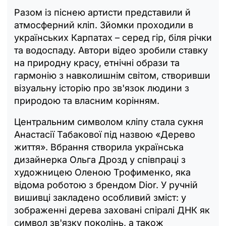
Разом із піснею артисти представили й
атмосферний кліп. Зйомки проходили в
українських Карпатах – серед гір, біля річки
та водоспаду. Автори відео зробили ставку
на природну красу, етнічні образи та
гармонію з навколишнім світом, створивши
візуальну історію про зв'язок людини з
природою та власним корінням.
Центральним символом кліпу стала сукня
Анастасії Табакової під назвою «Дерево
життя». Вбрання створила українська
дизайнерка Ольга Дрозд у співпраці з
художницею Оленою Трофименко, яка
відома роботою з брендом Dior. У ручній
вишивці закладено особливий зміст: у
зображенні дерева заховані спіралі ДНК як
символ зв'язку поколінь, а також