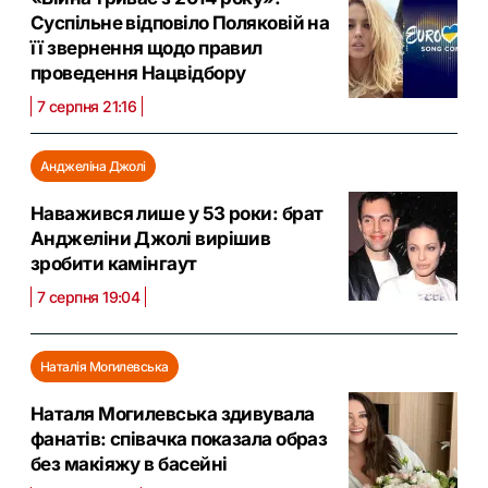
Суспільне відповіло Поляковій на
її звернення щодо правил
проведення Нацвідбору
7 серпня 21:16
Анджеліна Джолі
Наважився лише у 53 роки: брат
Анджеліни Джолі вирішив
зробити камінгаут
7 серпня 19:04
Наталія Могилевська
Наталя Могилевська здивувала
фанатів: співачка показала образ
без макіяжу в басейні