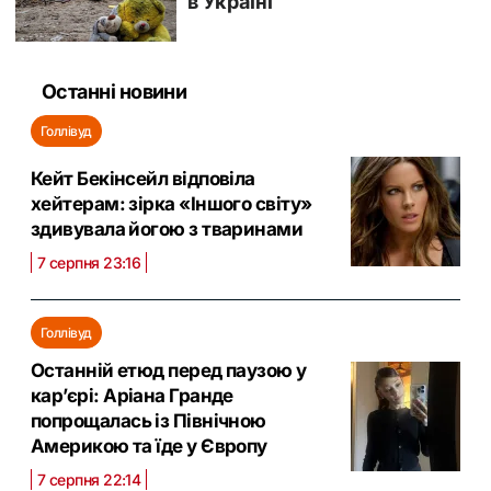
Останні новини
Голлівуд
Кейт Бекінсейл відповіла
хейтерам: зірка «Іншого світу»
здивувала йогою з тваринами
7 серпня 23:16
Голлівуд
Останній етюд перед паузою у
кар’єрі: Аріана Гранде
попрощалась із Північною
Америкою та їде у Європу
7 серпня 22:14