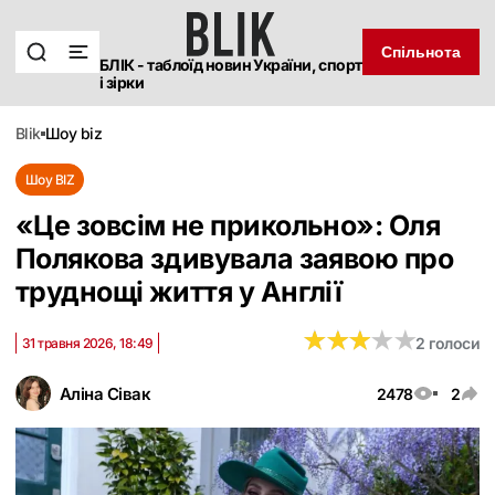
Спільнота
БЛІК - таблоїд новин України, спорт
і зірки
blik
шоу biz
Шоу BIZ
«Це зовсім не прикольно»: Оля
Полякова здивувала заявою про
труднощі життя у Англії
★
★
★
★
★
★
★
★
★
★
2 голоси
31 травня 2026, 18:49
Аліна Сівак
2478
2