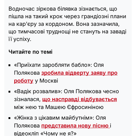
Водночас зіркова білявка зізнається, що
пішла на такий крок через грандіозні плани
на кар'єру за кордоном. Вона зазначила,
що тимчасові труднощі не стануть на заваді
її успіху.
Читайте по темі
«Приїхати заробляти бабло»: Оля
Полякова
зробила відверту заяву про
роботу
у Москві
«Вадік розвалив»: Оля Полякова чесно
зізналася,
що насправді відбувається
між нею та Машею Єфросиніною
«Жінка з цікавим майбутнім»: Оля
Полякова
представила нову пісню
і
відеокліп «Чому не я?»