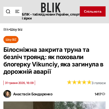
Спільнота
БЛІК - таблоїд новин України, спорт
і зірки
blik
шоу biz
Шоу BIZ
Білосніжна закрита труна та
безліч троянд: як поховали
блогерку Vikunciy, яка загинула в
дорожній аварії
★
★
★
★
★
★
★
★
★
★
3 голоси
31 травня 2026, 16:09
Анастасія Бондаренко
1417