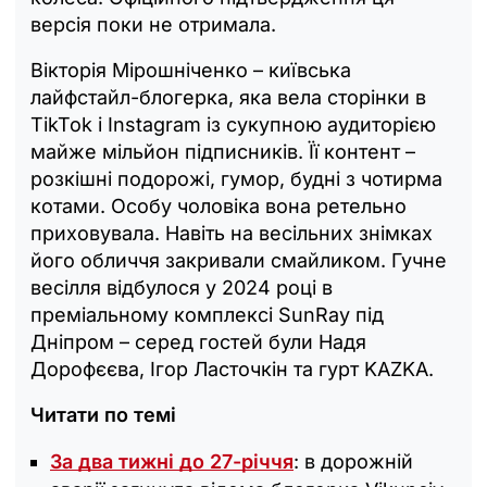
версія поки не отримала.
Вікторія Мірошніченко – київська
лайфстайл-блогерка, яка вела сторінки в
TikTok і Instagram із сукупною аудиторією
майже мільйон підписників. Її контент –
розкішні подорожі, гумор, будні з чотирма
котами. Особу чоловіка вона ретельно
приховувала. Навіть на весільних знімках
його обличчя закривали смайликом. Гучне
весілля відбулося у 2024 році в
преміальному комплексі SunRay під
Дніпром – серед гостей були Надя
Дорофєєва, Ігор Ласточкін та гурт KAZKA.
Читати по темі
За два тижні до 27-річчя
: в дорожній