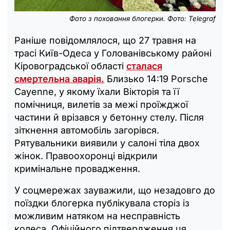
Фото з поховання блогерки. Фото: Telegraf
Раніше повідомлялося, що 27 травня на
трасі Київ-Одеса у Голованівському районі
Кіровоградської області
сталася
смертельна аварія.
Близько 14:19 Porsche
Cayenne, у якому їхали Вікторія та її
помічниця, вилетів за межі проїжджої
частини й врізався у бетонну стелу. Після
зіткнення автомобіль загорівся.
Рятувальники виявили у салоні тіла двох
жінок. Правоохоронці відкрили
кримінальне провадження.
У соцмережах зауважили, що незадовго до
поїздки блогерка публікувала сторіз із
можливим натяком на несправність
колеса. Офіційного підтвердження ця