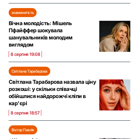
знаменитість
Вічна молодість: Мішель
Пфайффер шокувала
шанувальників молодим
виглядом
8 серпня 19:08
Світлана Тарабарова
Світлана Тарабарова назвала ціну
розкоші: у скільки співачці
обійшлися найдорожчі кліпи в
кар'єрі
8 серпня 18:57
Віктор Павлік