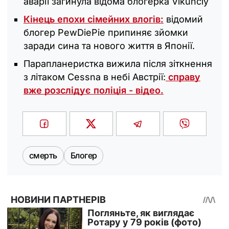
аварії загинула відома блогерка Vikunciy
Кінець епохи сімейних влогів:
відомий
блогер PewDiePie припиняє зйомки
заради сина та нового життя в Японії.
Парапланеристка вижила після зіткнення
з літаком Cessna в небі Австрії:
справу
вже розслідує поліція - відео.
смерть
Блогер