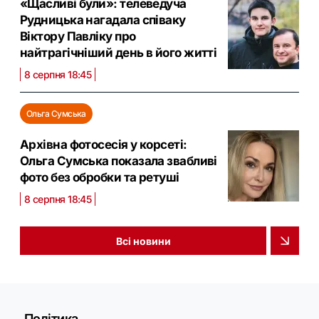
«Щасливі були»: телеведуча
Рудницька нагадала співаку
Віктору Павліку про
найтрагічніший день в його житті
8 серпня 18:45
Ольга Сумська
Архівна фотосесія у корсеті:
Ольга Сумська показала звабливі
фото без обробки та ретуші
8 серпня 18:45
Всі новини
Політика