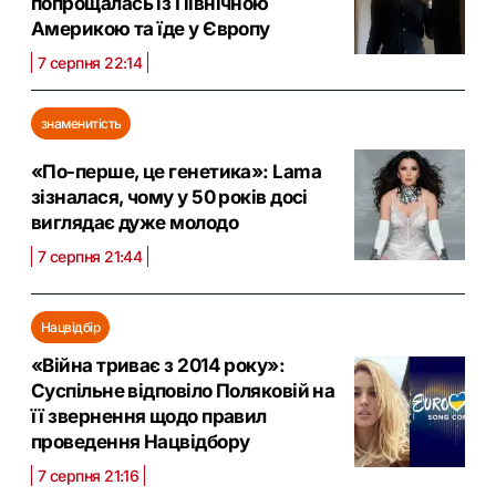
попрощалась із Північною
Америкою та їде у Європу
7 серпня 22:14
знаменитість
«По-перше, це генетика»: Lama
зізналася, чому у 50 років досі
виглядає дуже молодо
7 серпня 21:44
Нацвідбір
«Війна триває з 2014 року»:
Суспільне відповіло Поляковій на
її звернення щодо правил
проведення Нацвідбору
7 серпня 21:16