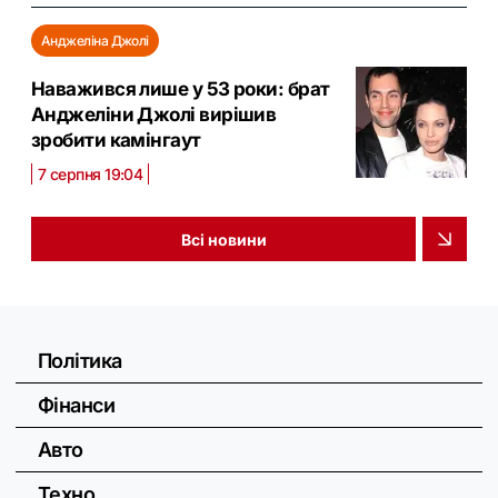
Анджеліна Джолі
Наважився лише у 53 роки: брат
Анджеліни Джолі вирішив
зробити камінгаут
7 серпня 19:04
Всі новини
Політика
Фінанси
Авто
Техно