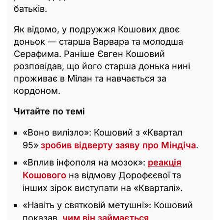
батьків.
Як відомо, у подружжя Кошових двоє
доньок — старша Варвара та молодша
Серафима. Раніше Євген Кошовий
розповідав, що його старша донька нині
проживає в Мілан та навчається за
кордоном.
Читайте по темі
«‎Воно вилізло»: Кошовий з «‎Квартал
95»
зробив відверту заяву про Міндіча
.
«Вплив інфополя на мозок‎»:
реакція
Кошового
на відмову Дорофєєвої та
інших зірок виступати на «Кварталі‎».
«Навіть у святковій метушні»: Кошовий
показав,
чим він займається