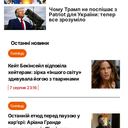
Останні новини
Голлівуд
Кейт Бекінсейл відповіла
хейтерам: зірка «Іншого світу»
здивувала йогою з тваринами
7 серпня 23:16
Голлівуд
Останній етюд перед паузою у
кар’єрі: Аріана Гранде