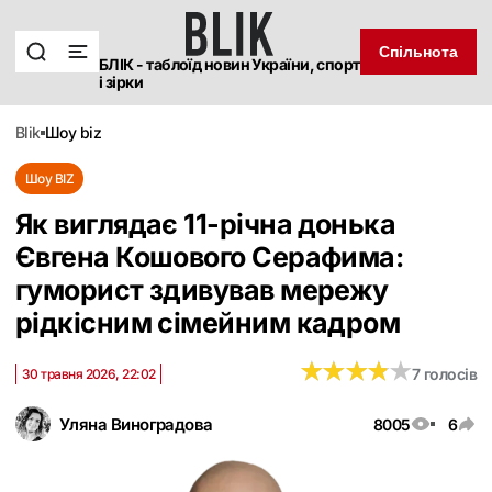
Спільнота
БЛІК - таблоїд новин України, спорт
і зірки
blik
шоу biz
Шоу BIZ
Як виглядає 11-річна донька
Євгена Кошового Серафима:
гуморист здивував мережу
рідкісним сімейним кадром
★
★
★
★
★
★
★
★
★
★
7 голосів
30 травня 2026, 22:02
Уляна Виноградова
8005
6