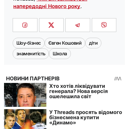
напередодні Нового року
.
Шоу-бізнес
Євген Кошовий
діти
знаменитість
Школа