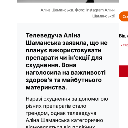
Аліна Шаманська. Фото: Instagram Аліни
Шаманської
Со
Телеведуча Аліна
Від 
Шаманська заявила, що не
7 се
планує використовувати
препарати чи ін’єкції для
схуднення. Вона
наголосила на важливості
здоров’я та майбутнього
материнства.
Наразі схуднення за допомогою
різних препаратів стало
трендом, однак телеведуча
Аліна Шаманська категорично
відмовляється від подібних