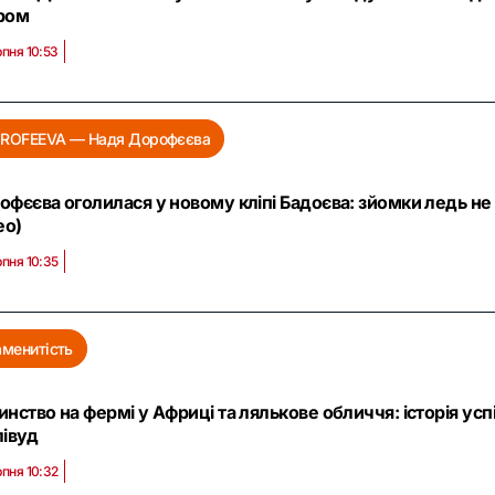
ром
рпня 10:53
ROFEEVA — Надя Дорофєєва
фєєва оголилася у новому кліпі Бадоєва: зйомки ледь не 
ео)
рпня 10:35
аменитість
нство на фермі у Африці та лялькове обличчя: історія усп
лівуд
рпня 10:32