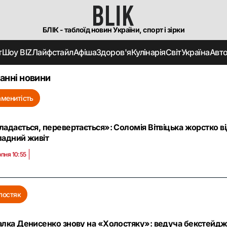
БЛІК - таблоїд новин України, спорт і зірки
т
Шоу BIZ
Лайфстайл
Афіша
Здоров'я
Кулінарія
Світ
Україна
Авт
анні новини
аменитість
ладається, перевертається»: Соломія Вітвіцька жорстко в
ладний живіт
рпня 10:55
лостяк
алка Денисенко знову на «Холостяку»: ведуча бекстейджу