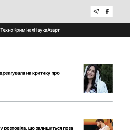
о
Техно
Кримінал
Наука
Азарт
ідреагувала на критику про
 розповіла, що залишиться поза