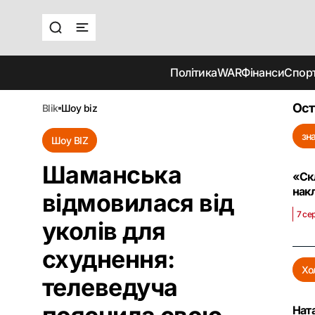
Політика
WAR
Фінанси
Спор
Ост
blik
шоу biz
зн
Шоу BIZ
Шаманська
«Ск
нак
відмовилася від
7 се
уколів для
схуднення:
Хо
телеведуча
Нат