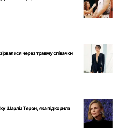
зірвалися через травму співачки
іху Шарліз Терон, яка підкорила