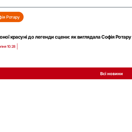
фія Ротару
юної красуні до легенди сцени: як виглядала Софія Ротару 
рпня 10:28
Всі новини