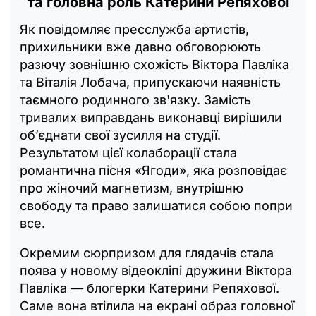
та головна роль Катерини Репяхової
Як повідомляє пресслужба артистів,
прихильники вже давно обговорюють
разючу зовнішню схожість Віктора Павліка
та Віталія Лобача, припускаючи наявність
таємного родинного зв'язку. Замість
тривалих виправдань виконавці вирішили
об’єднати свої зусилля на студії.
Результатом цієї колаборації стала
романтична пісня «Ягоди», яка розповідає
про жіночий магнетизм, внутрішню
свободу та право залишатися собою попри
все.
Окремим сюрпризом для глядачів стала
поява у новому відеокліпі дружини Віктора
Павліка — блогерки Катерини Репяхової.
Саме вона втілила на екрані образ головної