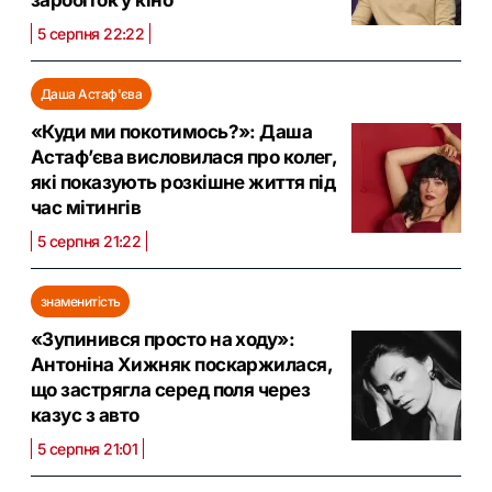
заробіток у кіно
5 серпня 22:22
Даша Астаф'єва
«Куди ми покотимось?»: Даша
Астаф’єва висловилася про колег,
які показують розкішне життя під
час мітингів
5 серпня 21:22
знаменитість
«Зупинився просто на ходу»:
Антоніна Хижняк поскаржилася,
що застрягла серед поля через
казус з авто
5 серпня 21:01