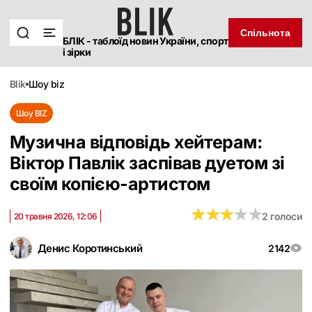
Спільнота
БЛІК - таблоїд новин України, спорт
і зірки
blik
шоу biz
Шоу BIZ
Музична відповідь хейтерам:
Віктор Павлік заспівав дуетом зі
своїм копією-артистом
★
★
★
★
★
★
★
★
★
★
2 голоси
20 травня 2026, 12:06
Денис Коротинський
2142