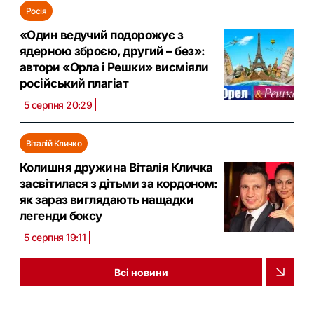
Росія
«Один ведучий подорожує з
ядерною зброєю, другий – без»:
автори «Орла і Решки» висміяли
російський плагіат
5 серпня 20:29
Віталій Кличко
Колишня дружина Віталія Кличка
засвітилася з дітьми за кордоном:
як зараз виглядають нащадки
легенди боксу
5 серпня 19:11
Всі новини