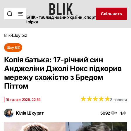
Спільнота
БЛІК - таблоїд новин України, спорт
і зірки
blik
шоу biz
Шоу BIZ
Копія батька: 17-річний син
Анджеліни Джолі Нокс підкорив
мережу схожістю з Бредом
Піттом
★
★
★
★
★
★
★
★
★
★
3 голоси
19 травня 2026, 22:54
Юлія Шкурат
5092
1