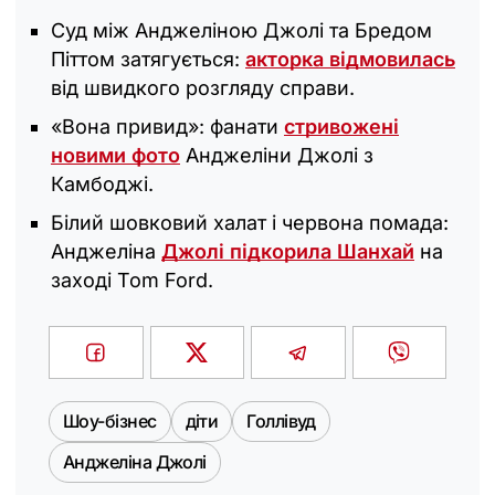
Суд між Анджеліною Джолі та Бредом
Піттом затягується:
акторка відмовилась
від швидкого розгляду справи.
«Вона привид»: фанати
стривожені
новими фото
Анджеліни Джолі з
Камбоджі.
Білий шовковий халат і червона помада:
Анджеліна
Джолі підкорила Шанхай
на
заході Tom Ford.
Шоу-бізнес
діти
Голлівуд
Анджеліна Джолі