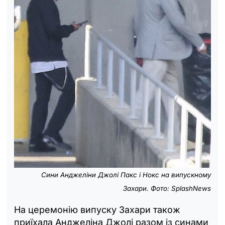
Сини Анджеліни Джолі Пакс і Нокс на випускному
Захари. Фото: SplashNews
На церемонію випуску Захари також
приїхала Анджеліна Джолі разом із синами