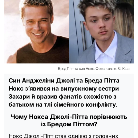
Бред Пітт та син Нокс. Фото: колаж BLIK.ua
Син Анджеліни Джолі та Бреда Пітта
Нокс з’явився на випускному сестри
Захари й вразив фанатів схожістю з
батьком на тлі сімейного конфлікту.
Чому Нокса Джолі-Пітта порівнюють
із Бредом Піттом?
Нокс Джолі-Пітт став однією з головних