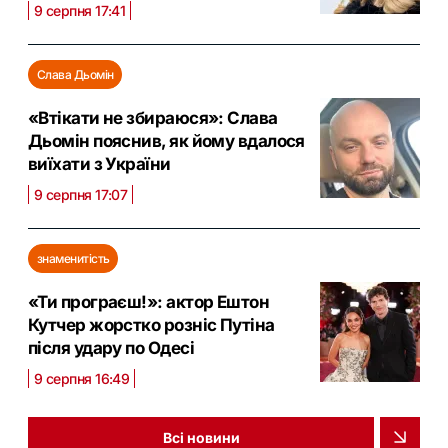
9 серпня 17:41
Слава Дьомін
«Втікати не збираюся»: Слава
Дьомін пояснив, як йому вдалося
виїхати з України
9 серпня 17:07
знаменитість
«Ти програєш!»: актор Ештон
Кутчер жорстко розніс Путіна
після удару по Одесі
9 серпня 16:49
Всі новини