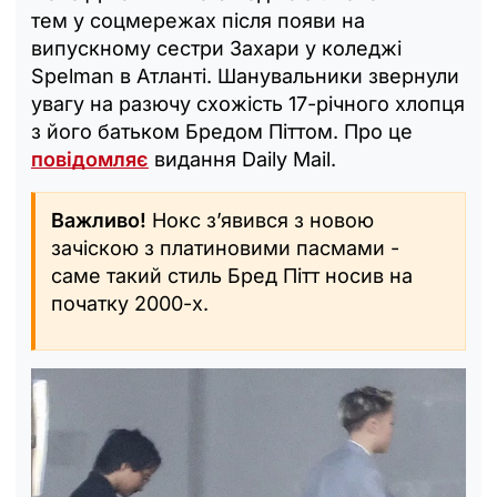
тем у соцмережах після появи на
випускному сестри Захари у коледжі
Spelman в Атланті. Шанувальники звернули
увагу на разючу схожість 17-річного хлопця
з його батьком Бредом Піттом. Про це
повідомляє
видання Daily Mail.
Важливо!
Нокс з’явився з новою
зачіскою з платиновими пасмами -
саме такий стиль Бред Пітт носив на
початку 2000-х.