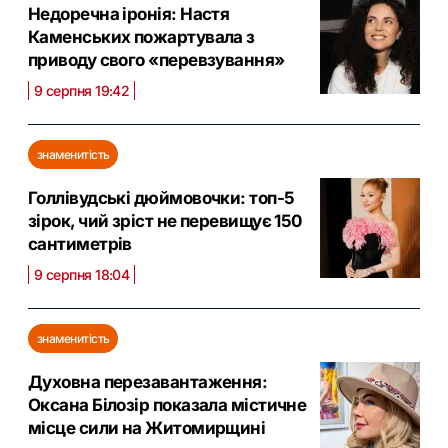
Недоречна іронія: Настя
Каменських пожартувала з
приводу свого «перевзування»
9 серпня 19:42
знаменитість
Голлівудські дюймовочки: топ-5
зірок, чий зріст не перевищує 150
сантиметрів
9 серпня 18:04
знаменитість
Духовна перезавантаження:
Оксана Білозір показала містичне
місце сили на Житомирщині