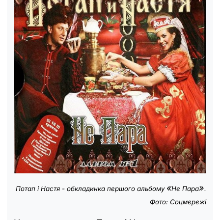
«
»
Потап і Настя - обкладинка першого альбому
Не Пара
.
Фото: Соцмережі