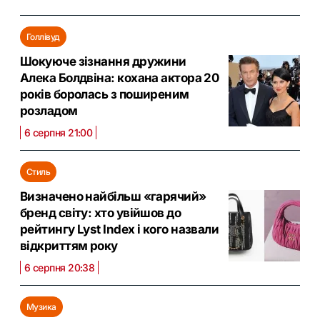
Голлівуд
Шокуюче зізнання дружини
Алека Болдвіна: кохана актора 20
років боролась з поширеним
розладом
6 серпня 21:00
Стиль
Визначено найбільш «гарячий»
бренд світу: хто увійшов до
рейтингу Lyst Index і кого назвали
відкриттям року
6 серпня 20:38
Музика