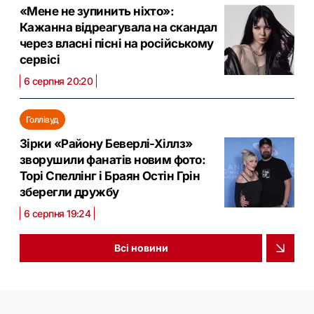
«Мене не зупинить ніхто»:
Кажанна відреагувала на скандал
через власні пісні на російському
сервісі
6 серпня 20:20
Голлівуд
Зірки «Району Беверлі-Хіллз»
зворушили фанатів новим фото:
Торі Спеллінг і Браян Остін Грін
зберегли дружбу
6 серпня 19:24
Всі новини