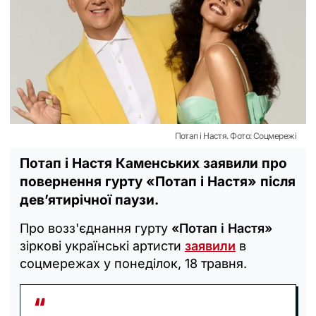
Потап і Настя. Фото: Соцмережі
Потап і Настя Каменських заявили про
повернення гурту «Потап і Настя» після
дев’ятирічної паузи.
Про возз'єднання гурту
«Потап і Настя»
зіркові українські артисти
заявили
в
соцмережах у понеділок, 18 травня.