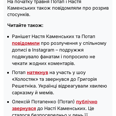
На початку травня Потап і Настя
Каменських також повідомляли про розрив
стосунків.
Читайте також:
Ранішет Настя Каменських та Потап
повідомили
про розлучення у спільному
дописі в Instagram – подружжя
подякувало фанатам і попросило не
чекати жодних коментарів.
Потап
натякнув
на участь у шоу
«Холостяк» та звернувся до Григорія
Решетніка. Українці відреагували хвилею
сарказму й мемів.
Олексій Потапенко (Потап)
публічно
звернувся
до Насті Каменських. Це
сталося безпосередньо у день її