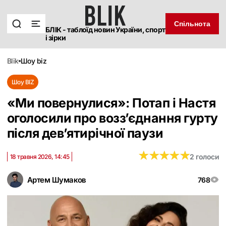
Спільнота
БЛІК - таблоїд новин України, спорт
і зірки
blik
шоу biz
Шоу BIZ
«Ми повернулися»: Потап і Настя
оголосили про возз’єднання гурту
після дев’ятирічної паузи
★
★
★
★
★
★
★
★
★
★
2 голоси
18 травня 2026, 14:45
Артем Шумаков
768