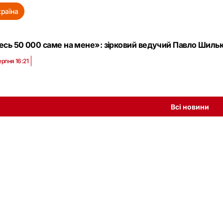
країна
сь 50 000 саме на мене»: зірковий ведучий Павло Шилько
ерпня 16:21
Всі новини