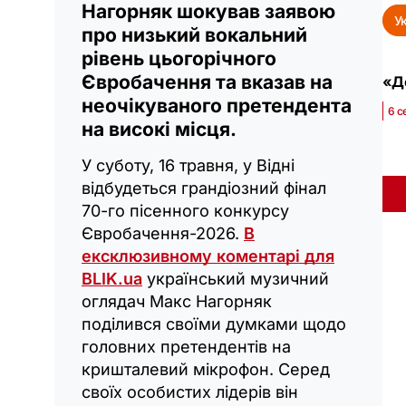
Нагорняк шокував заявою
У
про низький вокальний
рівень цьогорічного
Євробачення та вказав на
«Де
неочікуваного претендента
6 с
на високі місця.
У суботу, 16 травня, у Відні
відбудеться грандіозний фінал
70-го пісенного конкурсу
Євробачення-2026.
В
ексклюзивному коментарі для
BLIK.ua
український музичний
оглядач Макс Нагорняк
поділився своїми думками щодо
головних претендентів на
кришталевий мікрофон. Серед
своїх особистих лідерів він