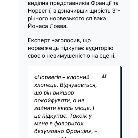
виділив представників Франції та
Норвегії, відзначивши щирість 31-
річного норвезького співака
Йонаса Ловва.
Експерт наголосив, що
норвежець підкупає аудиторію
своєю невимушеністю на сцені.
«Норвегія – класний
хлопець. Відчувається,
що він вийшов
покайфувати, а не
зайняти якесь місце. І
це підкупає. Також у
мене в фаворитах
безумовно Франція», –