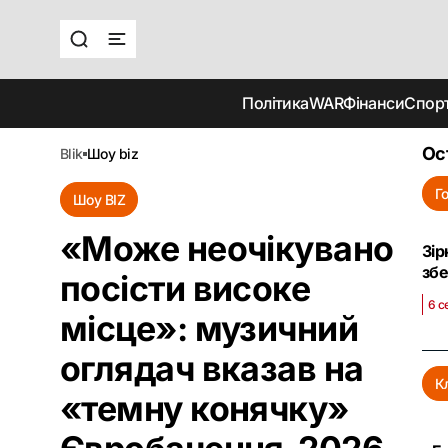
Політика
WAR
Фінанси
Спор
Ос
blik
шоу biz
Г
Шоу BIZ
«Може неочікувано
Зір
зб
посісти високе
6 с
місце»: музичний
оглядач вказав на
К
«темну конячку»