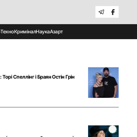
о
Техно
Кримінал
Наука
Азарт
орі Спеллінг і Браян Остін Грін