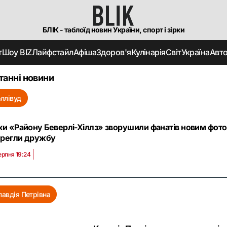
БЛІК - таблоїд новин України, спорт і зірки
т
Шоу BIZ
Лайфстайл
Афіша
Здоров'я
Кулінарія
Світ
Україна
Авт
танні новини
оллівуд
ки «Району Беверлі-Хіллз» зворушили фанатів новим фото: Т
ерегли дружбу
ерпня 19:24
лавдія Петрівна