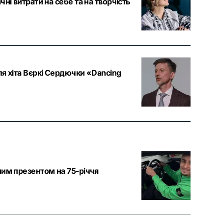
ні витрати на себе та на творчість
ля хіта Вєркі Сердючки «Dancing
ним презентом на 75-річчя