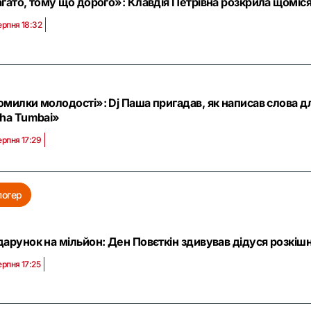
гато, тому що дорого»: Клавдія Петрівна розкрила щомісяч
ерпня 18:32
милки молодості»: Dj Паша пригадав, як написав слова д
ha Tumbai»
ерпня 17:29
логер
арунок на мільйон: Ден Повєткін здивував дідуся розкіш
ерпня 17:25