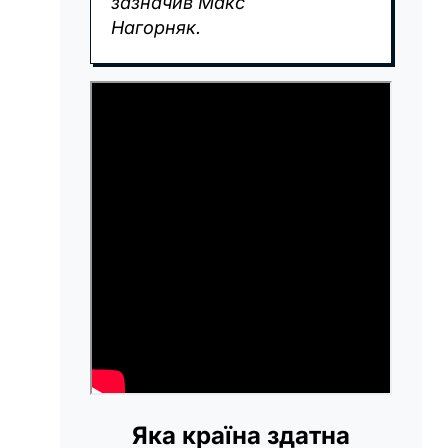
зазначив Макс
Нагорняк.
Яка країна здатна