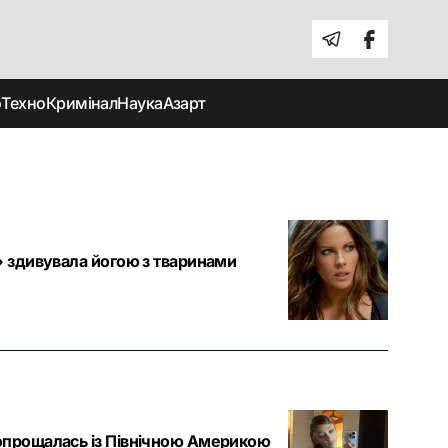
о
Техно
Кримінал
Наука
Азарт
у» здивувала йогою з тваринами
попрощалась із Північною Америкою