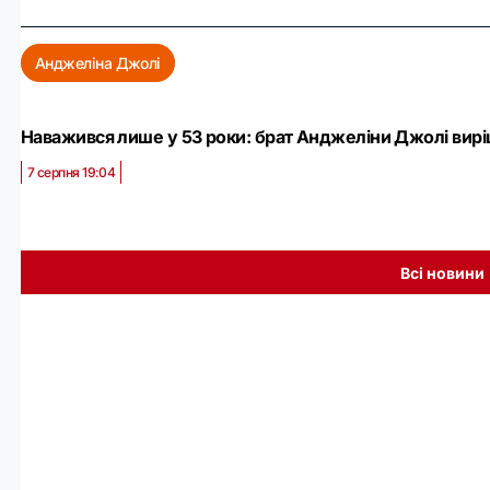
Анджеліна Джолі
Наважився лише у 53 роки: брат Анджеліни Джолі вирі
7 серпня 19:04
Всі новини