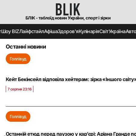
БЛІК - таблоїд новин України, спорт і зірки
т
Шоу BIZ
Лайфстайл
Афіша
Здоров'я
Кулінарія
Світ
Україна
Авт
Останні новини
Голлівуд
Кейт Бекінсейл відповіла хейтерам: зірка «Іншого світ
7 серпня 23:16
Голлівуд
Останній етюд перед паузою у кар’єрі: Аріана Гранде 