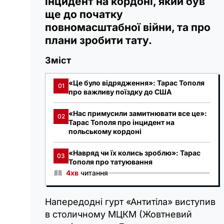
інцидент на кордоні, який був
ще до початку
повномасштабної війни, та про
плани зробити тату.
Зміст
«Це було відрядження»: Тарас Тополя
01
про важливу поїздку до США
«Нас примусили замитнювати все це»:
02
Тарас Тополя про інцидент на
польському кордоні
«Навряд чи їх колись зроблю»: Тарас
03
Тополя про татуювання
4хв
читання
Напередодні гурт «Антитіла» виступив
в столичному МЦКМ (Жовтневий