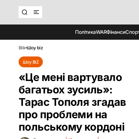
Політика
WAR
Фінанси
Спор
blik
шоу biz
Шоу BIZ
«Це мені вартувало
багатьох зусиль»:
Тарас Тополя згадав
про проблеми на
польському кордоні