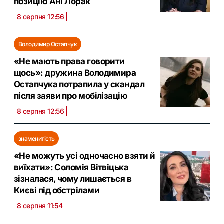
позицію Ані Лорак
8 серпня 12:56
Володимир Остапчук
«Не мають права говорити
щось»: дружина Володимира
Остапчука потрапила у скандал
після заяви про мобілізацію
8 серпня 12:56
знаменитість
«Не можуть усі одночасно взяти й
виїхати»: Соломія Вітвіцька
зізналася, чому лишається в
Києві під обстрілами
8 серпня 11:54