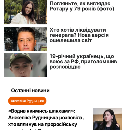
Останні новини
Анжеліка Рудницька
«Водив якимись шляхами»:
Анжеліка Рудницька розповіла,
хто вплинув на проросійську