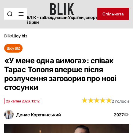
Спільнота
БЛІК - таблоїд новин України, спорт
і зірки
blik
шоу biz
Шоу BIZ
«У мене одна вимога»: співак
Тарас Тополя вперше після
розлучення заговорив про нові
стосунки
★
★
★
★
★
★
★
★
★
★
2 голоси
26 квітня 2026, 13:12
Денис Коротинський
2927