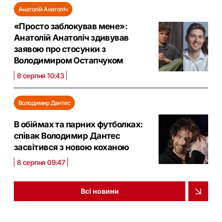
Анатолій Анатоліч
«Просто заблокував мене»:
Анатолій Анатоліч здивував
заявою про стосунки з
Володимиром Остапчуком
8 серпня 10:43
Володимир Дантес
В обіймах та парних футболках:
співак Володимир Дантес
засвітився з новою коханою
8 серпня 09:47
Всі новини