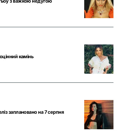
отьбу з важкою недугою
гоцінний камінь
еліз заплановано на 7 серпня