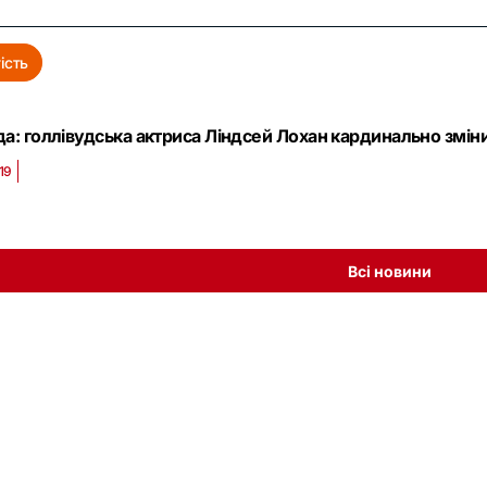
ість
да: голлівудська актриса Ліндсей Лохан кардинально змін
19
Всі новини