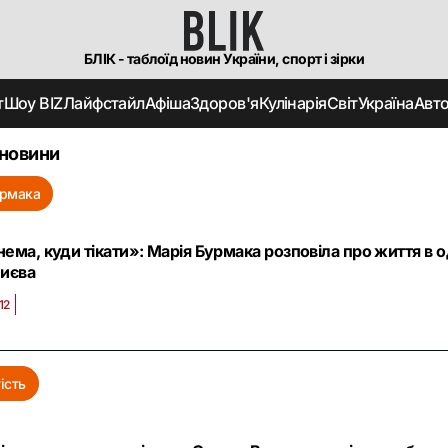
БЛІК - таблоїд новин України, спорт і зірки
т
Шоу BIZ
Лайфстайл
Афіша
Здоров'я
Кулінарія
Світ
Україна
Авт
 новини
урмака
нема, куди тікати»: Марія Бурмака розповіла про життя в
Києва
12
ість