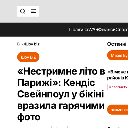
Політика
WAR
Фінанси
Спор
Останні
blik
шоу biz
Марія Б
Шоу BIZ
«Нестримне літо в
«В мене 
районів 
Парижі»: Кендіс
6 серпня 15:
Свейнпоул у бікіні
вразила гарячими
знаменит
фото