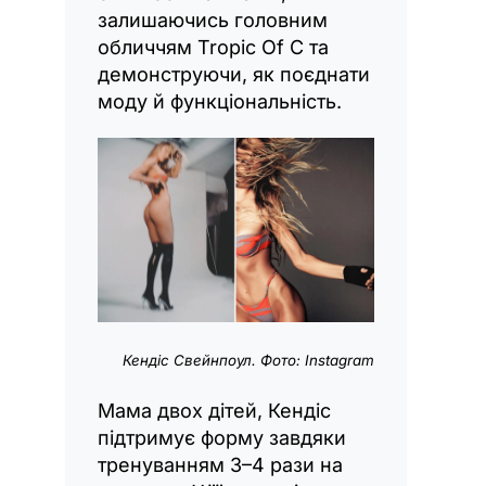
залишаючись головним
обличчям Tropic Of C та
демонструючи, як поєднати
моду й функціональність.
Кендіс Свейнпоул. Фото: Instagram
Мама двох дітей, Кендіс
підтримує форму завдяки
тренуванням 3–4 рази на