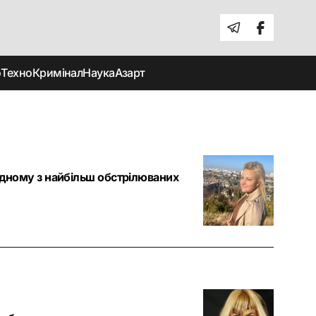
о
Техно
Кримінал
Наука
Азарт
 одному з найбільш обстрілюваних