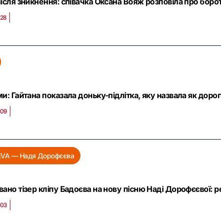
після зникнення: співачка Оксана Вояж розповіла про бор
:28
и: Гайтана показала доньку-підлітка, яку назвала як доро
:09
VA — Надя Дорофєєва
ано тізер кліпу Бадоєва на нову пісню Наді Дорофєєвої: р
:03