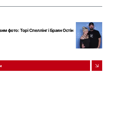
им фото: Торі Спеллінг і Браян Остін
и