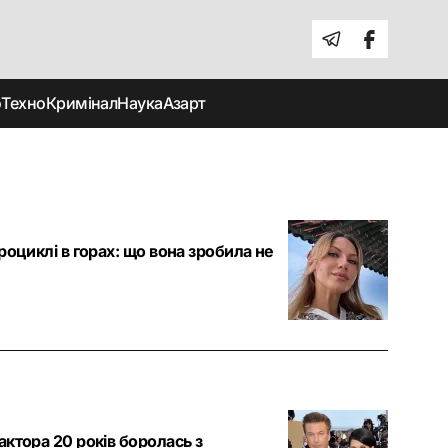
о
Техно
Кримінал
Наука
Азарт
оциклі в горах: що вона зробила не
ктора 20 років боролась з