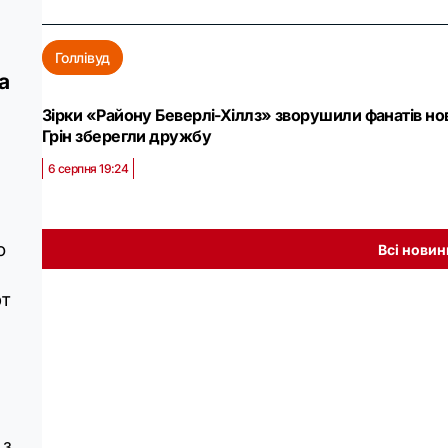
Голлівуд
а
Зірки «Району Беверлі-Хіллз» зворушили фанатів нов
Грін зберегли дружбу
6 серпня 19:24
ю
Всі новин
рт
 з