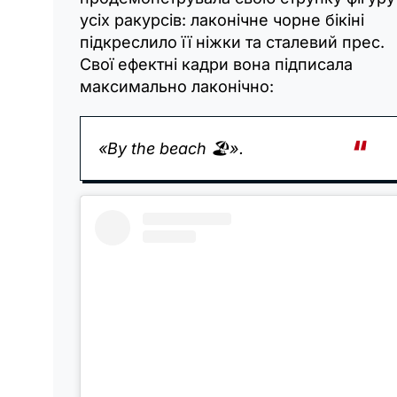
усіх ракурсів: лаконічне чорне бікіні
підкреслило її ніжки та сталевий прес.
Свої ефектні кадри вона підписала
максимально лаконічно:
«By the beach 🏖️».