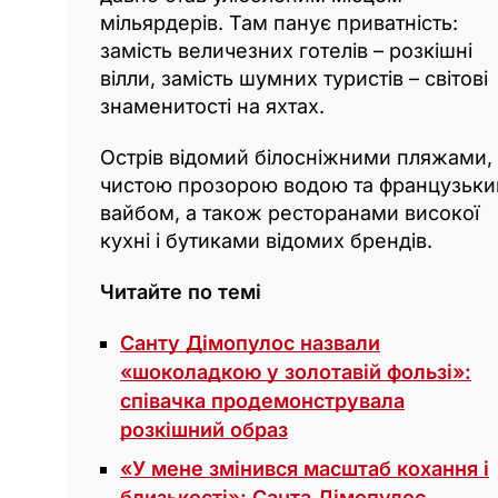
мільярдерів. Там панує приватність:
замість величезних готелів – розкішні
вілли, замість шумних туристів – світові
знаменитості на яхтах.
Острів відомий білосніжними пляжами,
чистою прозорою водою та французьк
вайбом, а також ресторанами високої
кухні і бутиками відомих брендів.
Читайте по темі
Санту Дімопулос назвали
«шоколадкою у золотавій фользі»:
співачка продемонструвала
розкішний образ
«У мене змінився масштаб кохання і
близькості»: Санта Дімопулос