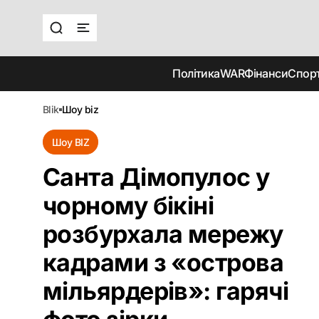
Політика
WAR
Фінанси
Спор
blik
шоу biz
Шоу BIZ
Санта Дімопулос у
чорному бікіні
розбурхала мережу
кадрами з «острова
мільярдерів»: гарячі