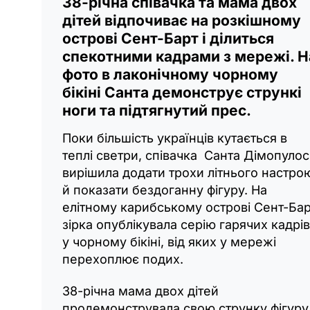
38-річна співачка та мама двох
дітей відпочиває на розкішному
острові Сент-Барт і ділиться
спекотними кадрами з мережі. Н
фото в лаконічному чорному
бікіні Санта демонструє стрункі
ноги та підтягнутий прес.
Поки більшість українців кутається в
теплі светри, співачка Санта Дімопулос
вирішила додати трохи літнього настро
й показати бездоганну фігуру. На
елітному карибському острові Сент-Ба
зірка опублікувала серію гарячих кадрів
у чорному бікіні, від яких у мережі
перехоплює подих.
38-річна мама двох дітей
продемонструвала свою струнку фігуру