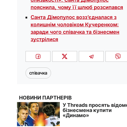
пояснила, чому її шлюб розсипався
Санта Дімопулос возз’єдналася з
колишнім чоловіком Кучеренком:
заради чого співачка та бізнесмен
зустрілися
співачка