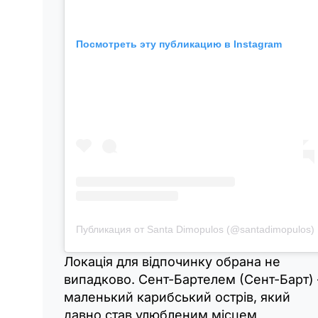
Посмотреть эту публикацию в Instagram
Публикация от Santa Dimopulos (@santadimopulos)
Локація для відпочинку обрана не
випадково. Сент-Бартелем (Сент-Барт) 
маленький карибський острів, який
давно став улюбленим місцем