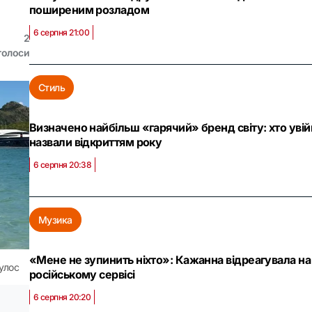
поширеним розладом
6 серпня 21:00
2
голоси
Стиль
Визначено найбільш «гарячий» бренд світу: хто увійш
назвали відкриттям року
6 серпня 20:38
Музика
«Мене не зупинить ніхто»: Кажанна відреагувала на 
улос
російському сервісі
6 серпня 20:20