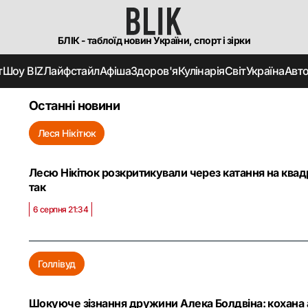
БЛІК - таблоїд новин України, спорт і зірки
т
Шоу BIZ
Лайфстайл
Афіша
Здоров'я
Кулінарія
Світ
Україна
Авт
Останні новини
Леся Нікітюк
Лесю Нікітюк розкритикували через катання на квадр
так
6 серпня 21:34
Голлівуд
Шокуюче зізнання дружини Алека Болдвіна: кохана а