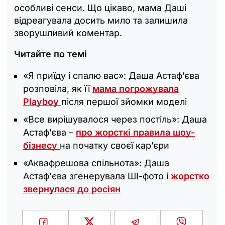
особливі сенси. Що цікаво, мама Даші
відреагувала досить мило та залишила
зворушливий коментар.
Читайте по темі
«Я приїду і спалю вас»: Даша Астаф’єва
розповіла, як її
мама погрожувала
Playboy
після першої зйомки моделі
«Все вирішувалося через постіль»: Даша
Астаф’єва –
про жорсткі правила шоу-
бізнесу
на початку своєї кар’єри
«Аквафрешова спільнота»: Даша
Астаф'єва згенерувала ШІ-фото і
жорстко
звернулася до росіян