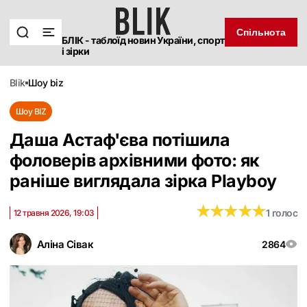
Спільнота
БЛІК - таблоїд новин України, спорт
і зірки
blik
шоу biz
Шоу BIZ
Даша Астаф'єва потішила
фоловерів архівними фото: як
раніше виглядала зірка Playboy
★
★
★
★
★
★
★
★
★
★
1 голос
12 травня 2026, 19:03
Аліна Сівак
2864