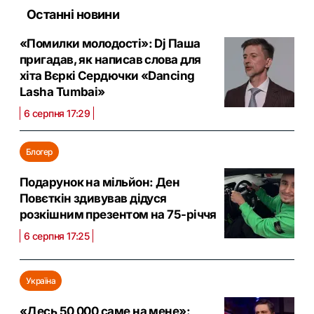
Останні новини
«Помилки молодості»: Dj Паша
пригадав, як написав слова для
хіта Вєркі Сердючки «Dancing
Lasha Tumbai»
6 серпня 17:29
Блогер
Подарунок на мільйон: Ден
Повєткін здивував дідуся
розкішним презентом на 75-річчя
6 серпня 17:25
Україна
«Десь 50 000 саме на мене»: