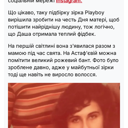
соціальній мережі
Instagram.
Що цікаво, таку підбірку зірка Playboy
вирішила зробити на честь Дня матері, щоб
потішити найріднішу людину, тож логічно,
що Даша отримала теплий фідбек.
На першій світлині вона з'явилася разом з
мамою під час свята. На Астаф'євій можна
помітити великий рожевий бант. Фото було
зроблене давно, адже у майбутньої зірки
тоді ще навіть не виросло волосся.