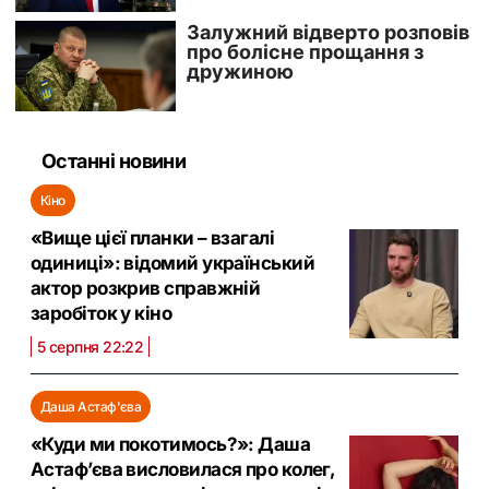
Останні новини
Кіно
«Вище цієї планки – взагалі
одиниці»: відомий український
актор розкрив справжній
заробіток у кіно
5 серпня 22:22
Даша Астаф'єва
«Куди ми покотимось?»: Даша
Астаф’єва висловилася про колег,