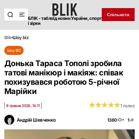
Спільнота
БЛІК - таблоїд новин України, спорт
і зірки
blik
шоу biz
Шоу BIZ
Донька Тараса Тополі зробила
татові манікюр і макіяж: співак
похизувався роботою 5-річної
Марійки
★
★
★
★
★
★
★
★
★
★
1 голос
8 травня 2026, 14:11
Андрій Шевченко
1360
1