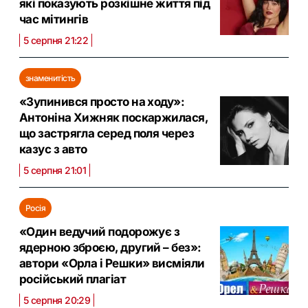
які показують розкішне життя під
час мітингів
5 серпня 21:22
знаменитість
«Зупинився просто на ходу»:
Антоніна Хижняк поскаржилася,
що застрягла серед поля через
казус з авто
5 серпня 21:01
Росія
«Один ведучий подорожує з
ядерною зброєю, другий – без»:
автори «Орла і Решки» висміяли
російський плагіат
5 серпня 20:29