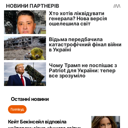
Останні новини
Голлівуд
Кейт Бекінсейл відповіла