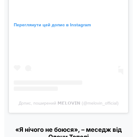
Переглянути цей допис в Instagram
Допис, поширений 𝗠𝗘́𝗟𝗢𝗩𝗜𝗡 (@melovin_official)
«Я нічого не боюся», – меседж від