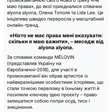
промокампанією свого нового треку «Не
маю права», до якої приєдналися співачки
alyona alyona, Олена Тополя та Lida Lee. Ця
ініціатива швидко переросла у масштабний
онлайн-тренд.
«Ніхто не має права мені вказувати:
скільки я маю важити», – меседж від
alyona alyona.
За словами команди MÉLOVIN
(представляв Україну на
Євробаченні-2018), для участі в
промокампанії він обрав артисток із
найвиразнішими особистими історіями, що
стали точкою перелому в їхньому житті й
посилили ключову ідею проєкту – право
залишатися собою попри осуд, тиск і
знецінення.