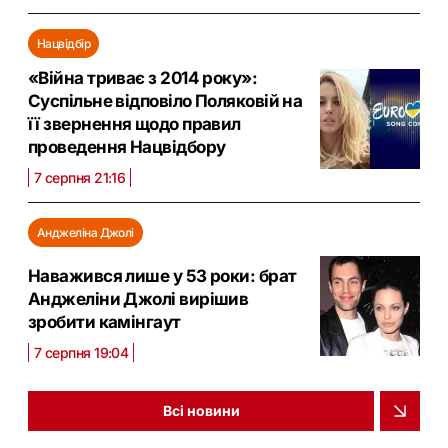
Нацвідбір
«Війна триває з 2014 року»:
Суспільне відповіло Поляковій на
її звернення щодо правил
проведення Нацвідбору
7 серпня 21:16
Анджеліна Джолі
Наважився лише у 53 роки: брат
Анджеліни Джолі вирішив
зробити камінгаут
7 серпня 19:04
Всі новини