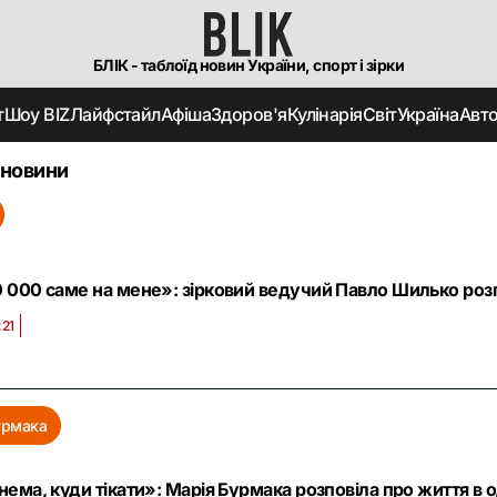
БЛІК - таблоїд новин України, спорт і зірки
т
Шоу BIZ
Лайфстайл
Афіша
Здоров'я
Кулінарія
Світ
Україна
Авт
 новини
 000 саме на мене»: зірковий ведучий Павло Шилько розпо
:21
урмака
нема, куди тікати»: Марія Бурмака розповіла про життя в