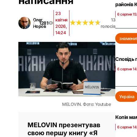
написання
районів 
23
6 серпня 15
Олег
квітня
13
★
★
★
★
★
★
★
★
★
★
1281
Норов
2026,
голосів
14:24
знаменит
Сповідь 
6 серпня 14
Україна
MELOVIN. Фото: Youtube
Копія ма
MELOVIN презентував
6 серпня 14
свою першу книгу «Я