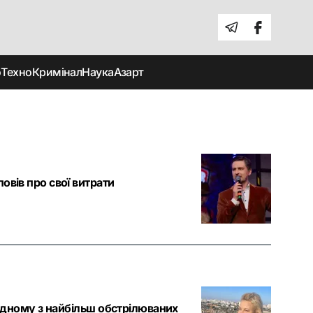
о
Техно
Кримінал
Наука
Азарт
вів про свої витрати
 одному з найбільш обстрілюваних