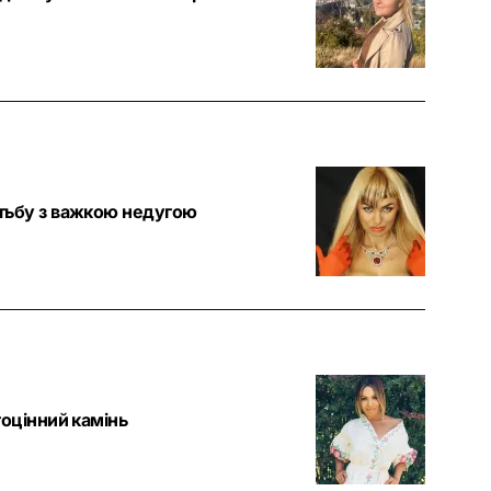
отьбу з важкою недугою
гоцінний камінь