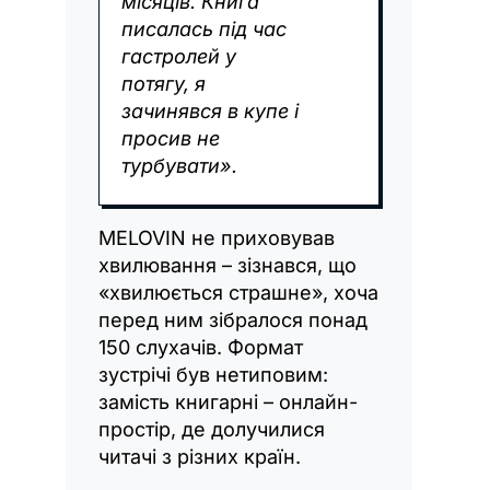
місяців. Книга
писалась під час
гастролей у
потягу, я
зачинявся в купе і
просив не
турбувати».
MELOVIN не приховував
хвилювання – зізнався, що
«хвилюється страшне», хоча
перед ним зібралося понад
150 слухачів. Формат
зустрічі був нетиповим:
замість книгарні – онлайн-
простір, де долучилися
читачі з різних країн.