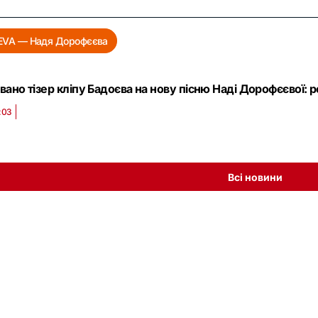
VA — Надя Дорофєєва
вано тізер кліпу Бадоєва на нову пісню Наді Дорофєєвої: р
:03
Всі новини