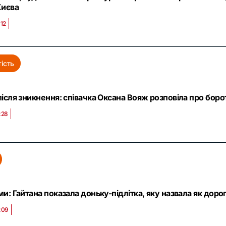
Києва
:12
ість
після зникнення: співачка Оксана Вояж розповіла про бор
:28
ми: Гайтана показала доньку-підлітка, яку назвала як доро
:09