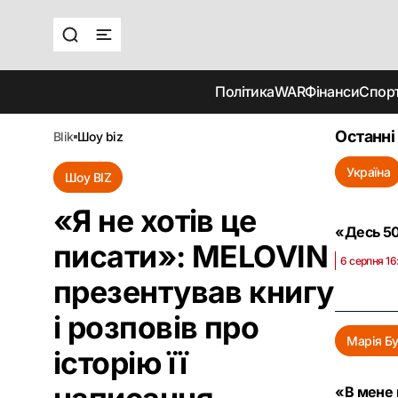
Політика
WAR
Фінанси
Спор
Останні
blik
шоу biz
Україна
Шоу BIZ
«Я не хотів це
«Десь 50
писати»: MELOVIN
6 серпня 16
презентував книгу
і розповів про
Марія Б
історію її
«В мене 