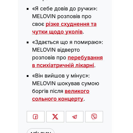
«Я себе довів до ручки»:
MELOVIN розповів про
своє
різке схуднення та
чутки щодо уколів
.
«Здається що я помираю»:
MELOVIN відверто
розповів про
перебування
в психіатричній лікарні
.
«Він вийшов у мінус»:
MELOVIN шокував сумою
боргів після
великого
сольного концерту
.