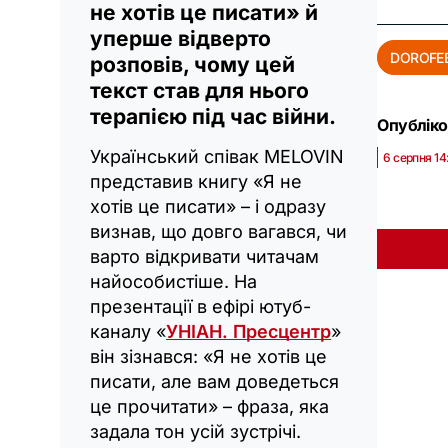
не хотів це писати» й
уперше відверто
DOROFEE
розповів, чому цей
текст став для нього
терапією під час війни.
Опубліко
Український співак MELOVIN
6 серпня 14
представив книгу «Я не
хотів це писати» – і одразу
визнав, що довго вагався, чи
варто відкривати читачам
найособистіше. На
презентації в ефірі ютуб-
каналу «
УНІАН. Пресцентр
»
він зізнався: «Я не хотів це
писати, але вам доведеться
це прочитати» – фраза, яка
задала тон усій зустрічі.