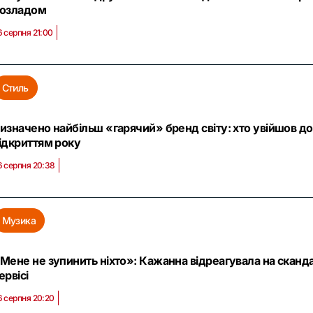
озладом
6 серпня 21:00
Стиль
изначено найбільш «гарячий» бренд світу: хто увійшов до 
ідкриттям року
6 серпня 20:38
Музика
Мене не зупинить ніхто»: Кажанна відреагувала на скандал
ервісі
6 серпня 20:20