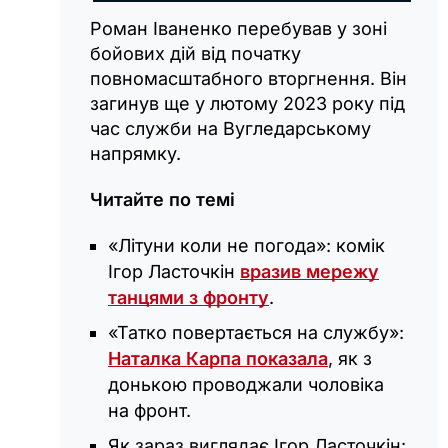
Роман Іваненко перебував у зоні
бойових дій від початку
повномасштабного вторгнення. Він
загинув ще у лютому 2023 року під
час служби на Вугледарському
напрямку.
Читайте по темі
«Літуни коли не погода»: комік
Ігор Ласточкін
вразив мережу
танцями з фронту
.
«Татко повертається на службу»:
Наталка Карпа показала
, як з
донькою проводжали чоловіка
на фронт.
Як зараз виглядає Ігор Ласточкін: