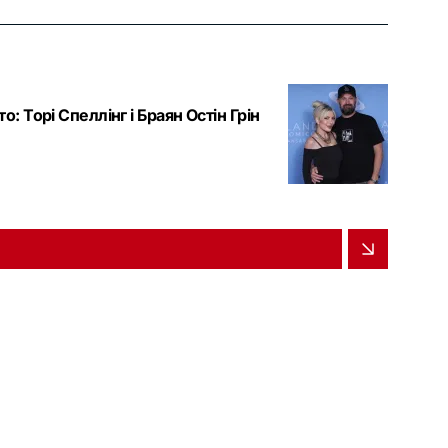
 Торі Спеллінг і Браян Остін Грін