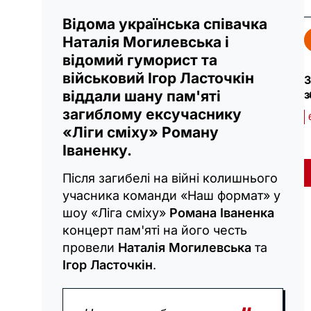
Відома українська співачка
Наталія Могилевська і
відомий гуморист та
військовий Ігор Ласточкін
З
з
віддали шану пам'яті
загиблому ексучаснику
«Ліги сміху» Роману
Іваненку.
Після загибелі на війні колишнього
учасника команди «Наш формат» у
шоу «Ліга сміху»
Романа Іваненка
концерт пам'яті на його честь
провели
Наталія Могилевська
та
Ігор Ласточкін
.