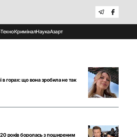
о
Техно
Кримінал
Наука
Азарт
в горах: що вона зробила не так
 20 років боролась з поширеним