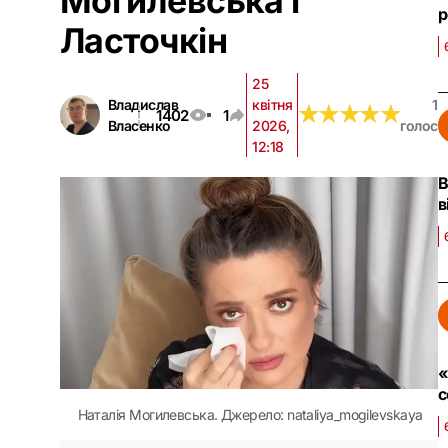
Могилевська і
р
Ласточкін
25
Владислав
квітня
1
★
★
★
★
★
★
★
★
★
★
1402
1
Власенко
2026,
голос
12:18
В
в
«
с
Наталія Могилевська. Джерело: nataliya_mogilevskaya