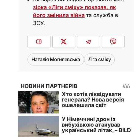
зірка «Ліги сміху» показав, як
його змінила війна
та служба в
ЗСУ.
Наталія Могилевська
Ліга сміху