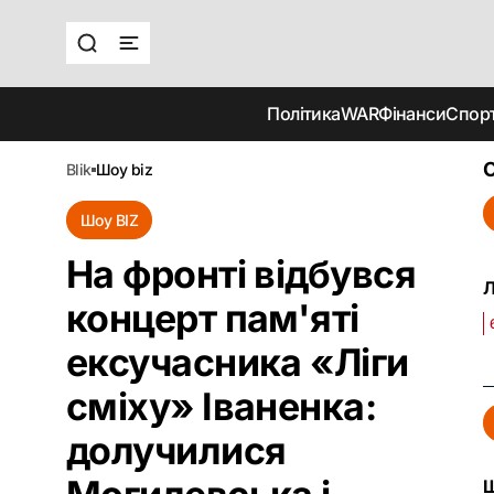
Політика
WAR
Фінанси
Спор
О
blik
шоу biz
Шоу BIZ
На фронті відбувся
Л
концерт пам'яті
ексучасника «Ліги
сміху» Іваненка:
долучилися
Ш