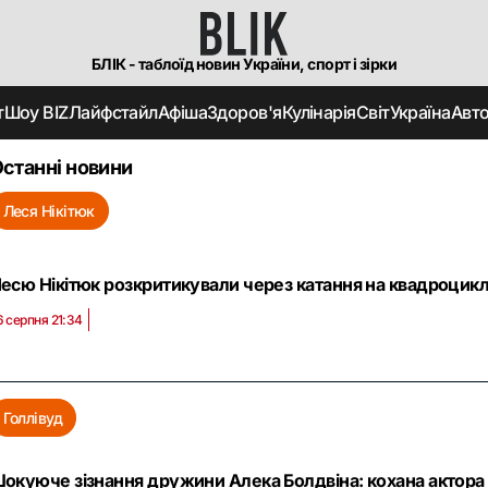
БЛІК - таблоїд новин України, спорт і зірки
т
Шоу BIZ
Лайфстайл
Афіша
Здоров'я
Кулінарія
Світ
Україна
Авт
станні новини
Леся Нікітюк
есю Нікітюк розкритикували через катання на квадроциклі 
6 серпня 21:34
Голлівуд
окуюче зізнання дружини Алека Болдвіна: кохана актора