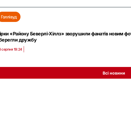
Голлівуд
ірки «Району Беверлі-Хіллз» зворушили фанатів новим фото:
берегли дружбу
6 серпня 19:24
Всі новини