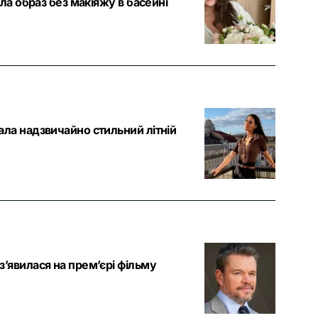
ла образ без макіяжу в басейні
ла надзвичайно стильний літній
’явилася на прем’єрі фільму