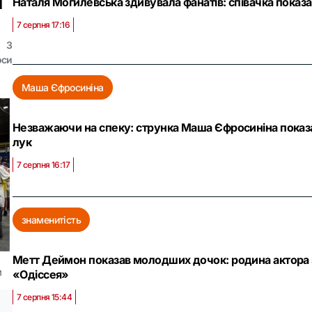
а
Наталя Могилевська здивувала фанатів: співачка показа
7 серпня 17:16
3
оси
Маша Єфросиніна
Незважаючи на спеку: струнка Маша Єфросиніна показа
лук
7 серпня 16:17
знаменитість
Метт Деймон показав молодших дочок: родина актора з
м
«Одіссея»
7 серпня 15:44