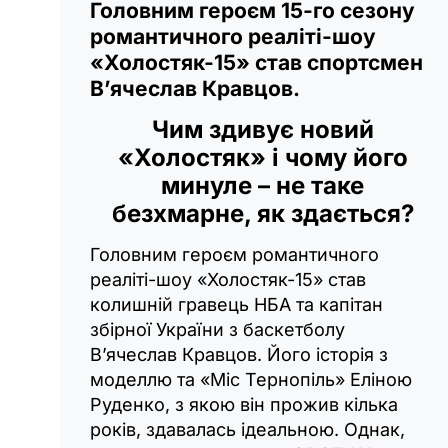
Головним героєм 15-го сезону
романтичного реаліті-шоу
«Холостяк-15» став спортсмен
В’ячеслав Кравцов.
Чим здивує новий
«Холостяк» і чому його
минуле – не таке
безхмарне, як здається?
Головним героєм романтичного
реаліті-шоу «Холостяк-15» став
колишній гравець НБА та капітан
збірної України з баскетболу
В’ячеслав Кравцов. Його історія з
моделлю та «Міс Тернопіль» Еліною
Руденко, з якою він прожив кілька
років, здавалась ідеальною. Однак,