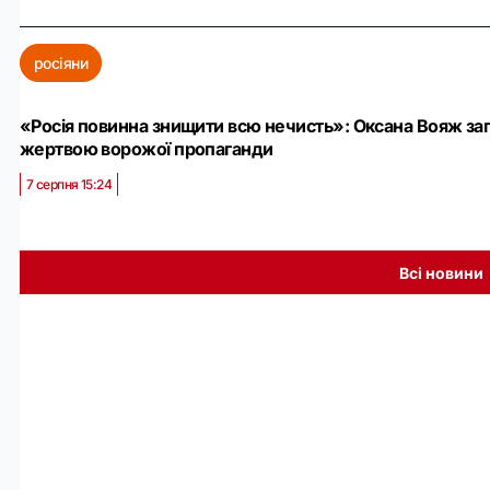
росіяни
«Росія повинна знищити всю нечисть»: Оксана Вояж заг
жертвою ворожої пропаганди
7 серпня 15:24
Всі новини