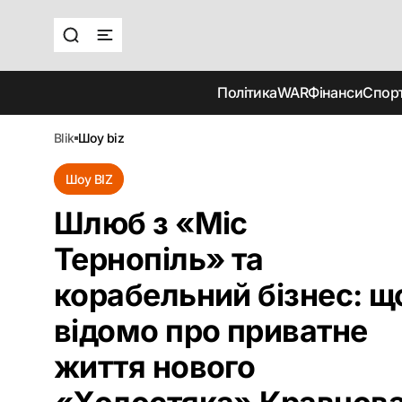
Політика
WAR
Фінанси
Спор
blik
шоу biz
Шоу BIZ
Шлюб з «Міс
Тернопіль» та
корабельний бізнес: щ
відомо про приватне
життя нового