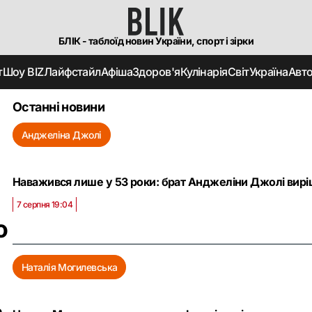
БЛІК - таблоїд новин України, спорт і зірки
т
Шоу BIZ
Лайфстайл
Афіша
Здоров'я
Кулінарія
Світ
Україна
Авт
Останні новини
Анджеліна Джолі
Наважився лише у 53 роки: брат Анджеліни Джолі вирі
7 серпня 19:04
о
Наталія Могилевська