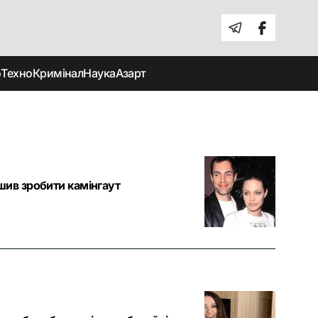
о
Техно
Кримінал
Наука
Азарт
шив зробити камінгаут