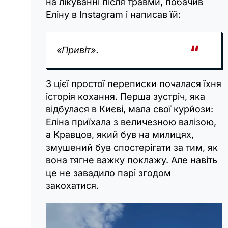
на лікуванні після травми, побачив
Еліну в Instagram і написав їй:
«Привіт».
З цієї простої переписки почалася їхня
історія кохання. Перша зустріч, яка
відбулася в Києві, мала свої курйози:
Еліна приїхала з величезною валізою,
а Кравцов, який був на милицях,
змушений був спостерігати за тим, як
вона тягне важку поклажу. Але навіть
це не завадило парі згодом
закохатися.