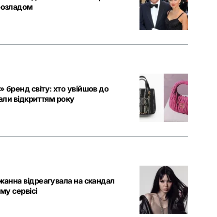
розладом
 бренд світу: хто увійшов до
вали відкриттям року
жанна відреагувала на скандал
ому сервісі