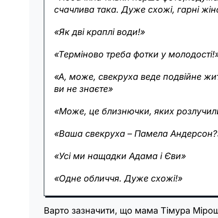
счачлива така. Дуже схожі, гарні жін
«Як дві краплі води!»
«Терміново треба фотки у молодості!
«А, може, свекруха веде подвійне жит
ви не знаєте»
«Може, це близнючки, яких розлучил
«Ваша свекруха – Памела Андерсон?
«Усі ми нащадки Адама і Єви»
«Одне обличчя. Дуже схожі!»
Варто зазначити, що мама Тімура Міро