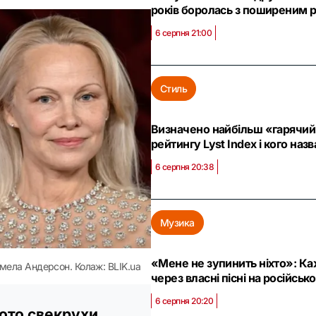
років боролась з поширеним 
6 серпня 21:00
Стиль
Визначено найбільш «гарячий»
рейтингу Lyst Index і кого наз
6 серпня 20:38
Музика
«Мене не зупинить ніхто»: Ка
ела Андерсон. Колаж: BLIK.ua
через власні пісні на російськ
6 серпня 20:20
ото свекрухи,