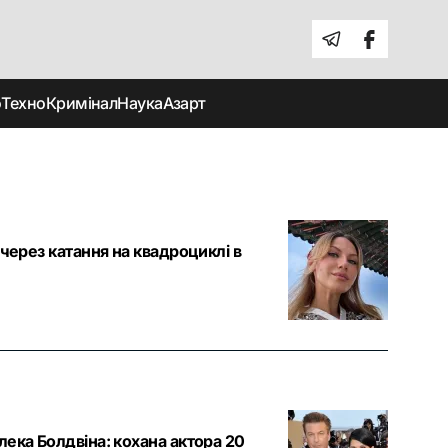
о
Техно
Кримінал
Наука
Азарт
через катання на квадроциклі в
ека Болдвіна: кохана актора 20