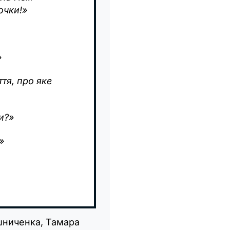
очки!»
»
тя, про яке
и?»
»
шниченка, Тамара