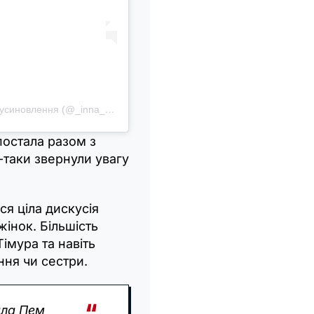
Публикация от Inna Miroshnychenko | материнство, усиновлення (@_inna_mi_)
постала разом з
-таки звернули увагу
ся ціла дискусія
жінок. Більшість
імура та навіть
ння чи сестри.
ала Пем