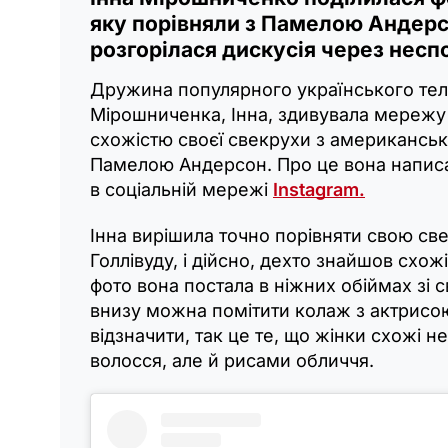
яку порівняли з Памелою Андерс
розгорілася дискусія через несп
Дружина популярного українського тел
Мірошниченка, Інна, здивувала мережу
схожістю своєї свекрухи з американсь
Памелою Андерсон. Про це вона написал
в соціальній мережі
Instagram.
Інна вирішила точно порівняти свою све
Голлівуду, і дійсно, дехто знайшов схо
фото вона постала в ніжних обіймах зі с
внизу можна помітити колаж з актрисо
відзначити, так це те, що жінки схожі 
волосся, але й рисами обличчя.