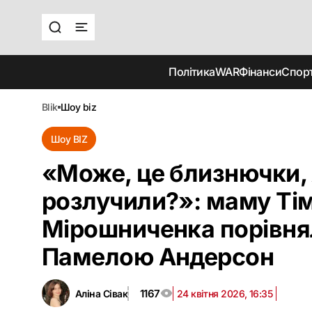
Політика
WAR
Фінанси
Спор
blik
шоу biz
Шоу BIZ
«Може, це близнючки,
розлучили?»: маму Ті
Мірошниченка порівня
Памелою Андерсон
1167
Аліна Сівак
24 квітня 2026, 16:35