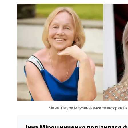
Мама Тімура Мірошниченка та акторка Пам
Інна Мірошниченко поділилася ф