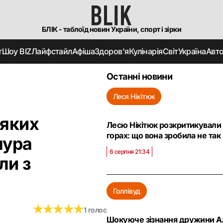
БЛІК - таблоїд новин України, спорт і зірки
т
Шоу BIZ
Лайфстайл
Афіша
Здоров'я
Кулінарія
Світ
Україна
Авт
Останні новини
Леся Нікітюк
 яких
Лесю Нікітюк розкритикували 
горах: що вона зробила не так
мура
6 серпня 21:34
ли з
Голлівуд
★
★
★
★
★
★
★
★
★
★
1 голос
Шокуюче зізнання дружини Ал