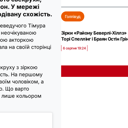
он. У мережі
одівану схожість.
Голлівуд
еведучого Тімура
 неочікуваною
Зірки «Району Беверлі-Хіллз»
Торі Спеллінг і Браян Остін Г
кою акторкою
а на своїй сторінці
6 серпня 19:24
круху з зіркою
жість. На першому
воїм чоловіком, а
ю. Що варто
не лише кольором