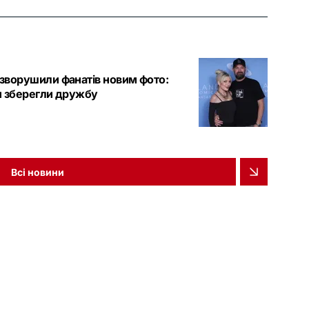
 зворушили фанатів новим фото:
рін зберегли дружбу
Всі новини