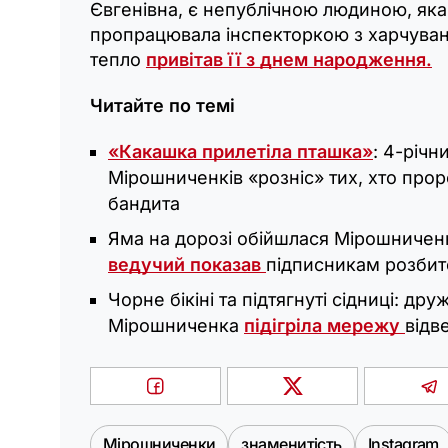
Євгенівна, є непублічною людиною, яка
пропрацювала інспекторкою з харчува
тепло
привітав її з днем народження.
Читайте по темі
«Какашка прилетіла пташка»
: 4-річн
Мірошниченків «розніс» тих, хто про
бандита
Яма на дорозі обійшлася Мірошниченк
ведучий показав
підписникам розбит
Чорне бікіні та підтягнуті сідниці: др
Мірошниченка
підігріла мережу
відв
Мірошниченки
знаменитість
Instagram