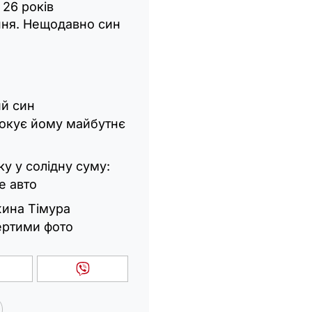
 26 років
ння. Нещодавно син
ий син
рокує йому майбутнє
у у солідну суму:
е авто
ужина Тімура
ертими фото