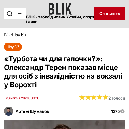
Спільнота
БЛІК - таблоїд новин України, спорт
і зірки
blik
шоу biz
Шоу BIZ
«Турбота чи для галочки?»:
Олександр Терен показав місце
для осіб з інвалідністю на вокзалі
у Ворохті
★
★
★
★
★
★
★
★
★
★
2 голоси
23 квітня 2026, 09:16
Артем Шумаков
1375