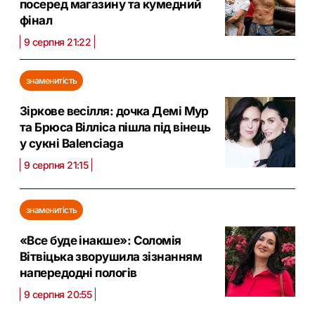
посеред магазину та кумедний
фінал
9 серпня 21:22
знаменитість
Зіркове весілля: дочка Демі Мур
та Брюса Вілліса пішла під вінець
у сукні Balenciaga
9 серпня 21:15
знаменитість
«Все буде інакше»: Соломія
Вітвіцька зворушила зізнанням
напередодні пологів
9 серпня 20:55