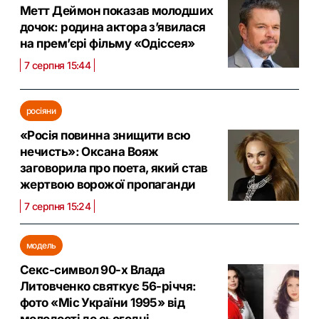
Метт Деймон показав молодших
дочок: родина актора з’явилася
на прем’єрі фільму «Одіссея»
7 серпня 15:44
росіяни
«Росія повинна знищити всю
нечисть»: Оксана Вояж
заговорила про поета, який став
жертвою ворожої пропаганди
7 серпня 15:24
модель
Секс-символ 90-х Влада
Литовченко святкує 56-річчя:
фото «Міс України 1995» від