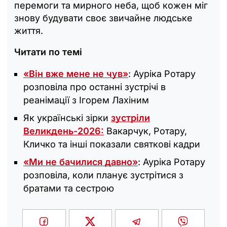
перемоги та мирного неба, щоб кожен міг
знову будувати своє звичайне людське
життя.
Читати по темі
«Він вже мене не чув»
: Ауріка Ротару
розповіла про останні зустрічі в
реанімації з Ігорем Лахіним
Як українські зірки
зустріли
Великдень-2026:
Вакарчук, Ротару,
Кличко та інші показали святкові кадри
«‎Ми не бачилися давно»
: Ауріка Ротару
розповіла, коли планує зустрітися з
братами та сестрою