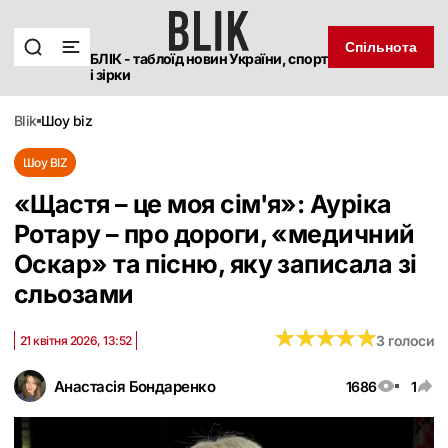
Спільнота
БЛІК - таблоїд новин України, спорт
і зірки
blik
шоу biz
Шоу BIZ
«Щастя – це моя сім'я»: Ауріка
Ротару – про дороги, «медичний
Оскар» та пісню, яку записала зі
сльозами
★
★
★
★
★
★
★
★
★
★
3 голоси
21 квітня 2026, 13:52
Анастасія Бондаренко
1686
1