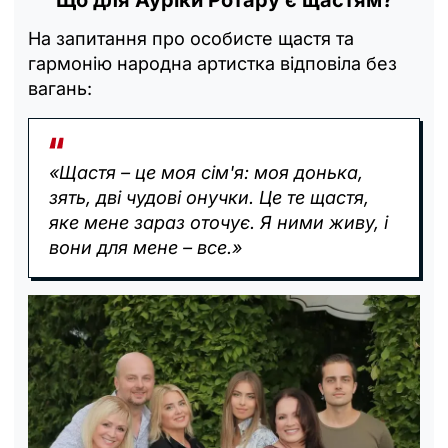
Що для Ауріки Ротару є щастям?
На запитання про особисте щастя та
гармонію народна артистка відповіла без
вагань:
«Щастя – це моя сім'я: моя донька,
зять, дві чудові онучки. Це те щастя,
яке мене зараз оточує. Я ними живу, і
вони для мене – все.»