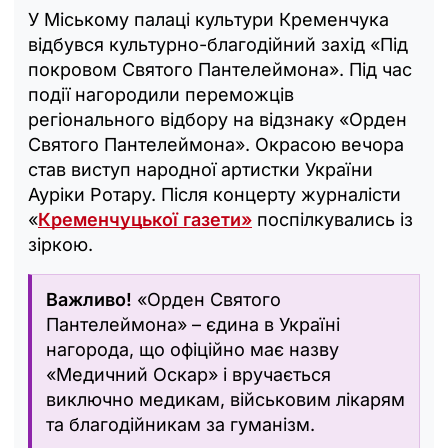
У Міському палаці культури Кременчука
відбувся культурно-благодійний захід «Під
покровом Святого Пантелеймона». Під час
події нагородили переможців
регіонального відбору на відзнаку «Орден
Святого Пантелеймона». Окрасою вечора
став виступ народної артистки України
Ауріки Ротару. Після концерту журналісти
«
Кременчуцької газети»
поспілкувались із
зіркою.
Важливо!
«Орден Святого
Пантелеймона» – єдина в Україні
нагорода, що офіційно має назву
«Медичний Оскар» і вручається
виключно медикам, військовим лікарям
та благодійникам за гуманізм.