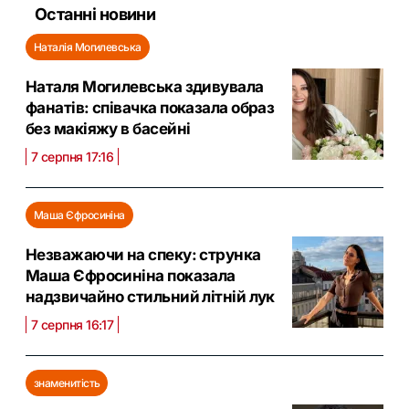
Останні новини
Наталія Могилевська
Наталя Могилевська здивувала
фанатів: співачка показала образ
без макіяжу в басейні
7 серпня 17:16
Маша Єфросиніна
Незважаючи на спеку: струнка
Маша Єфросиніна показала
надзвичайно стильний літній лук
7 серпня 16:17
знаменитість