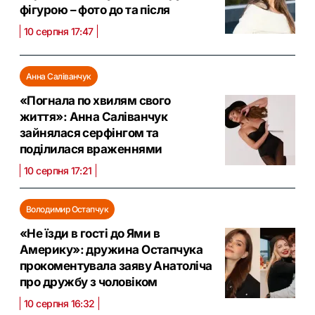
фігурою – фото до та після
10 серпня 17:47
Анна Саліванчук
«Погнала по хвилям свого
життя»: Анна Саліванчук
зайнялася серфінгом та
поділилася враженнями
10 серпня 17:21
Володимир Остапчук
«Не їзди в гості до Ями в
Америку»: дружина Остапчука
прокоментувала заяву Анатоліча
про дружбу з чоловіком
10 серпня 16:32