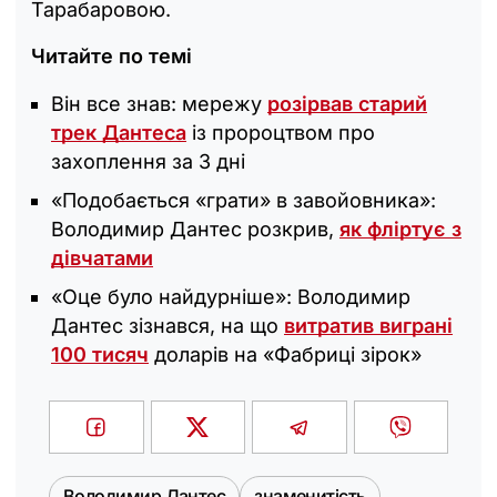
Тарабаровою.
Читайте по темі
Він все знав: мережу
розірвав старий
трек Дантеса
із пророцтвом про
захоплення за 3 дні
«Подобається «грати» в завойовника»:
Володимир Дантес розкрив,
як фліртує з
дівчатами
«Оце було найдурніше»: Володимир
Дантес зізнався, на що
витратив виграні
100 тисяч
доларів на «Фабриці зірок»
Володимир Дантес
знаменитість