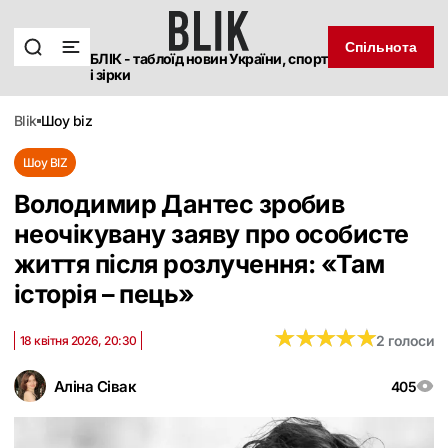
Спільнота
БЛІК - таблоїд новин України, спорт
і зірки
blik
шоу biz
Шоу BIZ
Володимир Дантес зробив
неочікувану заяву про особисте
життя після розлучення: «Там
історія – пець»
★
★
★
★
★
★
★
★
★
★
2 голоси
18 квітня 2026, 20:30
Аліна Сівак
405