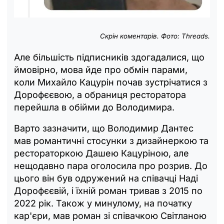
Скрін коментарів. Фото: Threads.
Але більшість підписників здогадалися, що
ймовірно, мова йде про обмін парами,
коли Михайло Кацурін почав зустрічатися з
Дорофєєвою, а обраниця ресторатора
перейшла в обійми до Володимира.
Варто зазначити, що Володимир Дантес
мав романтичні стосунки з дизайнеркою та
рестораторкою Дашею Кацуріною, але
нещодавно пара оголосила про розрив. До
цього він був одружений на співачці Наді
Дорофєєвій, і їхній роман тривав з 2015 по
2022 рік. Також у минулому, на початку
кар'єри, мав роман зі співачкою Світланою