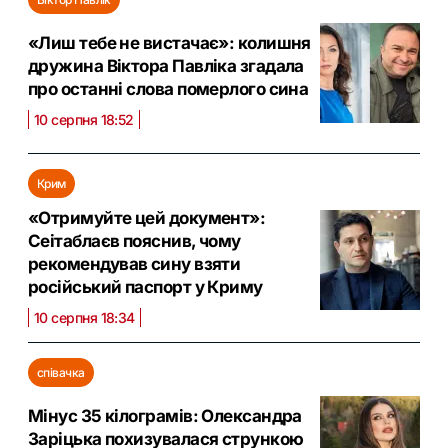
«Лиш тебе не вистачає»: колишня
дружина Віктора Павліка згадала
про останні слова померлого сина
10 серпня 18:52
Крим
«Отримуйте цей документ»:
Сеітаблаєв пояснив, чому
рекомендував сину взяти
російський паспорт у Криму
10 серпня 18:34
співачка
Мінус 35 кілограмів: Олександра
Заріцька похизувалася стрункою