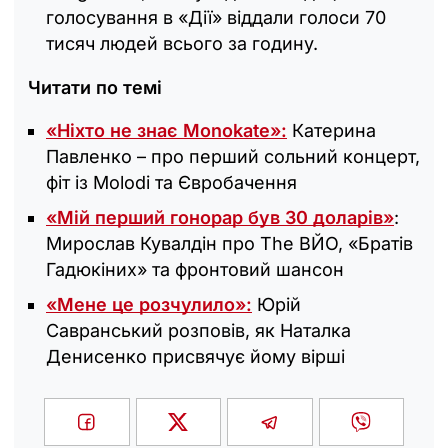
голосування в «Дії» віддали голоси 70
тисяч людей всього за годину.
Читати по темі
«Ніхто не знає Monokate»:
Катерина
Павленко – про перший сольний концерт,
фіт із Molodi та Євробачення
«Мій перший гонорар був 30 доларів»
:
Мирослав Кувалдін про The ВЙО, «Братів
Гадюкіних» та фронтовий шансон
«Мене це розчулило»:
Юрій
Савранський розповів, як Наталка
Денисенко присвячує йому вірші