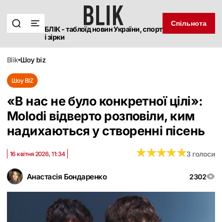
Спільнота
БЛІК - таблоїд новин України, спорт
і зірки
blik
шоу biz
Шоу BIZ
«В нас не було конкретної цілі»:
Molodi відверто розповіли, ким
надихаються у створенні пісень
★
★
★
★
★
★
★
★
★
★
3 голоси
16 квітня 2026, 11:34
Анастасія Бондаренко
2302