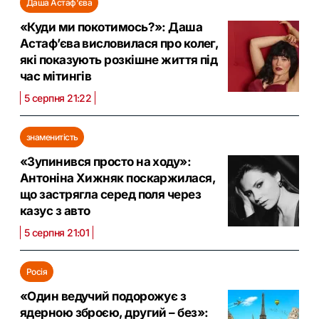
Даша Астаф'єва
«Куди ми покотимось?»: Даша
Астаф’єва висловилася про колег,
які показують розкішне життя під
час мітингів
5 серпня 21:22
знаменитість
«Зупинився просто на ходу»:
Антоніна Хижняк поскаржилася,
що застрягла серед поля через
казус з авто
5 серпня 21:01
Росія
«Один ведучий подорожує з
ядерною зброєю, другий – без»: