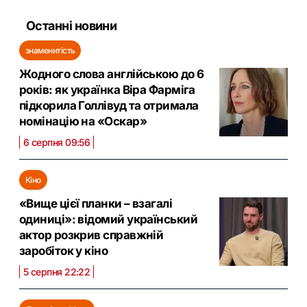
Останні новини
знаменитість
Жодного слова англійською до 6
років: як українка Віра Фарміга
підкорила Голлівуд та отримала
номінацію на «Оскар»
6 серпня 09:56
Кіно
«Вище цієї планки – взагалі
одиниці»: відомий український
актор розкрив справжній
заробіток у кіно
5 серпня 22:22