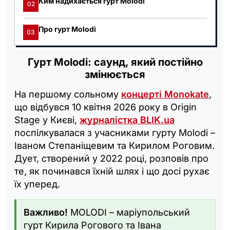
Ким надихається гурт Molodi
02
Про гурт Molodi
03
Гурт Molodi: саунд, який постійно
змінюється
На першому сольному
концерті Monokate
,
що відбувся 10 квітня 2026 року в Origin
Stage у Києві,
журналістка BLIK.ua
поспілкувалася з учасниками гурту Molodi –
Іваном Степаніщевим та Кирилом Роговим.
Дует, створений у 2022 році, розповів про
те, як починався їхній шлях і що досі рухає
їх уперед.
Важливо!
MOLODI – маріупольський
гурт Кирила Рогового та Івана